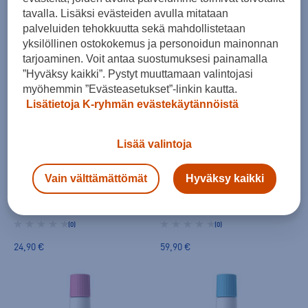
Vauhti
Vauhti
tavalla. Lisäksi evästeiden avulla mitataan
PURE UP neste luistovoide - pikaluistovoide
PURE one LD nesteluisto - pikaluistovoide
palveluiden tehokkuutta sekä mahdollistetaan
(0)
(0)
yksilöllinen ostokokemus ja personoidun mainonnan
tarjoaminen. Voit antaa suostumuksesi painamalla
34,95 €
19,95 €
”Hyväksy kaikki”. Pystyt muuttamaan valintojasi
myöhemmin ”Evästeasetukset”-linkin kautta.
Lisätietoja K-ryhmän evästekäytännöistä
Lisää valintoja
Vain välttämättömät
Hyväksy kaikki
Vauhti
Vauhti
PURE Clean & Glide - pikaluistovoide
PURE PRO LDR nesteluisto - pikaluistovoide
(0)
(0)
24,90 €
59,90 €