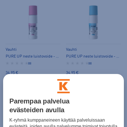
Vauhti
Vauhti
PURE UP neste luistovoide - pikaluistovoide
PURE UP neste luistovoide - pikaluistovoide
(0)
(0)
34,95 €
34,95 €
Parempaa palvelua
evästeiden avulla
K-ryhmä kumppaneineen käyttää palveluissaan
evästeitä, joiden avulla palvelumme toimivat toivotulla