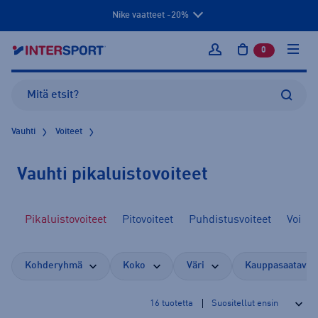
Nike vaatteet -20%
0
tuotetta osto
Kirjaudu sisään
Vauhti
Voiteet
Vauhti pikaluistovoiteet
et
Pikaluistovoiteet
Pitovoiteet
Puhdistusvoiteet
Voitel
Kohderyhmä
Koko
Väri
Kauppasaatavuu
16
tuotetta