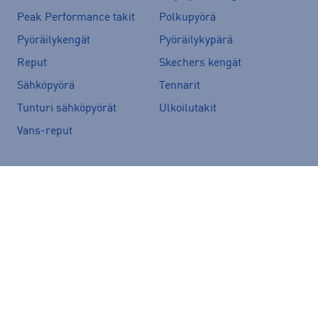
Peak Performance takit
Polkupyörä
Pyöräilykengät
Pyöräilykypärä
Reput
Skechers kengät
Sähköpyörä
Tennarit
Tunturi sähköpyörät
Ulkoilutakit
Vans-reput
Suositut merkit
Peak Performance
adidas
Helly Hansen
Rukka
Halti
Nike
New Balance
McKINLEY
Energetics
Kari Traa