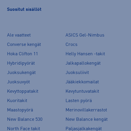
Suositut sisällöt
Ale vaatteet
ASICS Gel-Nimbus
Converse kengät
Crocs
Hoka Clifton 11
Helly Hansen -takit
Hybridipyörät
Jalkapallokengät
Juoksukengät
Juoksuliivit
Juoksuvyöt
Jääkiekkomailat
Kevyttoppatakit
Kevytuntuvatakit
Kuoritakit
Lasten pyörä
Maastopyörä
Merinovillakerrastot
New Balance 530
New Balance kengät
North Face takit
Paljasjalkakengät