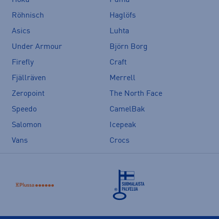
Hoka
Puma
Röhnisch
Haglöfs
Asics
Luhta
Under Armour
Björn Borg
Firefly
Craft
Fjällräven
Merrell
Zeropoint
The North Face
Speedo
CamelBak
Salomon
Icepeak
Vans
Crocs