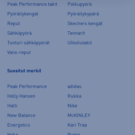
Peak Performance takit
Polkupyörä
Pyöräilykengät
Pyöräilykypärä
Reput
Skechers kengät
Sähköpyörä
Tennarit
Tunturi sähköpyörät
Ulkoilutakit
Vans-reput
Suositut merkit
Peak Performance
adidas
Helly Hansen
Rukka
Halti
Nike
New Balance
McKINLEY
Energetics
Kari Traa