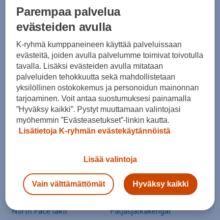
Parempaa palvelua
Suositut sisällöt
evästeiden avulla
K-ryhmä kumppaneineen käyttää palveluissaan
Ale vaatteet
ASICS Gel-Nimbus
evästeitä, joiden avulla palvelumme toimivat toivotulla
tavalla. Lisäksi evästeiden avulla mitataan
Converse kengät
Crocs
palveluiden tehokkuutta sekä mahdollistetaan
Hoka Clifton 11
Helly Hansen -takit
yksilöllinen ostokokemus ja personoidun mainonnan
tarjoaminen. Voit antaa suostumuksesi painamalla
Hybridipyörät
Jalkapallokengät
”Hyväksy kaikki”. Pystyt muuttamaan valintojasi
Juoksukengät
Juoksuliivit
myöhemmin ”Evästeasetukset”-linkin kautta.
Lisätietoja K-ryhmän evästekäytännöistä
Juoksuvyöt
Jääkiekkomailat
Kevyttoppatakit
Kevytuntuvatakit
Lisää valintoja
Kuoritakit
Lasten pyörä
Maastopyörä
Merinovillakerrastot
Vain välttämättömät
Hyväksy kaikki
New Balance 530
New Balance kengät
North Face takit
Paljasjalkakengät