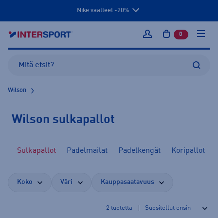
Nike vaatteet -20%
0
tuotetta osto
Kirjaudu sisään
Wilson
Wilson sulkapallot
at
Sulkapallot
Padelmailat
Padelkengät
Koripallot
Koko
Väri
Kauppasaatavuus
2
tuotetta