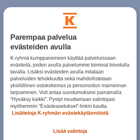
Parempaa palvelua
evästeiden avulla
K-ryhmä kumppaneineen käyttää palveluissaan
Wilson
Wilson
evästeitä, joiden avulla palvelumme toimivat toivotulla
Smashstar - sulkapallo
Championship 6 Tube Sulkapallo.
tavalla. Lisäksi evästeiden avulla mitataan
(0)
(0)
palveluiden tehokkuutta sekä mahdollistetaan
12,99 €
13,00 €
yksilöllinen ostokokemus ja personoidun mainonnan
tarjoaminen. Voit antaa suostumuksesi painamalla
”Hyväksy kaikki”. Pystyt muuttamaan valintojasi
myöhemmin ”Evästeasetukset”-linkin kautta.
Lisätietoja K-ryhmän evästekäytännöistä
Lisää valintoja