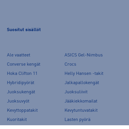
Suositut sisällöt
Ale vaatteet
ASICS Gel-Nimbus
Converse kengät
Crocs
Hoka Clifton 11
Helly Hansen -takit
Hybridipyörät
Jalkapallokengät
Juoksukengät
Juoksuliivit
Juoksuvyöt
Jääkiekkomailat
Kevyttoppatakit
Kevytuntuvatakit
Kuoritakit
Lasten pyörä