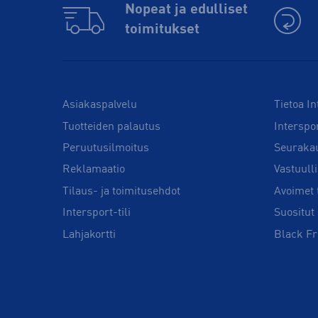
Nopeat ja edulliset
toimitukset
Asiakaspalvelu
Tietoa In
Tuotteiden palautus
Interspo
Peruutusilmoitus
Seuraka
Reklamaatio
Vastuull
Tilaus- ja toimitusehdot
Avoimet 
Intersport-tili
Suositut 
Lahjakortti
Black Fr