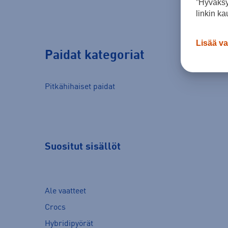
”Hyväksy
linkin ka
Lisää va
Paidat kategoriat
Pitkähihaiset paidat
Suositut sisällöt
Ale vaatteet
Crocs
Hybridipyörät