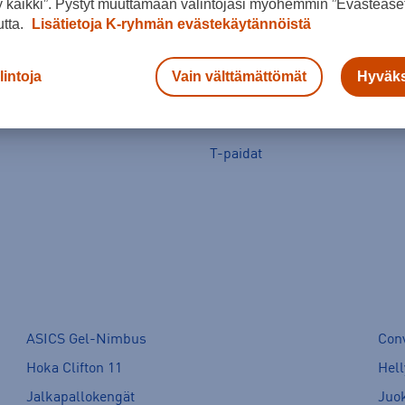
 kaikki”. Pystyt muuttamaan valintojasi myöhemmin ”Evästeaset
utta.
Lisätietoja K-ryhmän evästekäytännöistä
lintoja
Vain välttämättömät
Hyväks
T-paidat
ASICS Gel-Nimbus
Con
Hoka Clifton 11
Hell
Jalkapallokengät
Juo