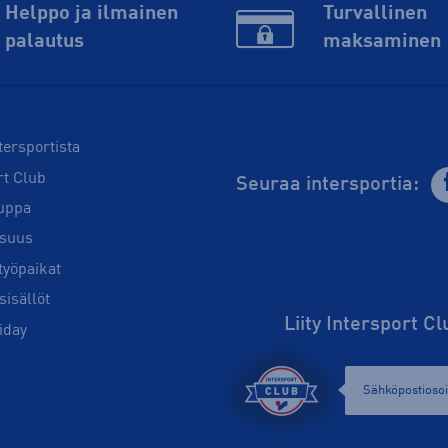
Helppo ja ilmainen
Turvallinen
palautus
maksaminen
tersportista
rt Club
Seuraa intersportia:
uppa
isuus
työpaikat
sisällöt
Liity Intersport C
iday