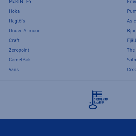
McKINLEY
Ene
Hoka
Pu
Haglöfs
Asi
Under Armour
Bjö
Craft
Fjäl
Zeropoint
The
CamelBak
Sal
Vans
Cro