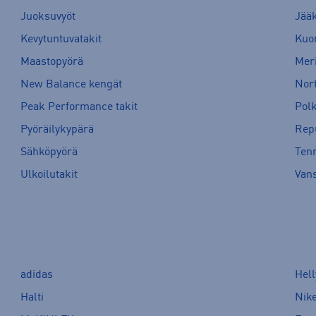
Juoksuvyöt
Jää
Kevytuntuvatakit
Kuor
Maastopyörä
Meri
New Balance kengät
Nort
Peak Performance takit
Pol
Pyöräilykypärä
Rep
Sähköpyörä
Tenn
Ulkoilutakit
Van
adidas
Hel
Halti
Nik