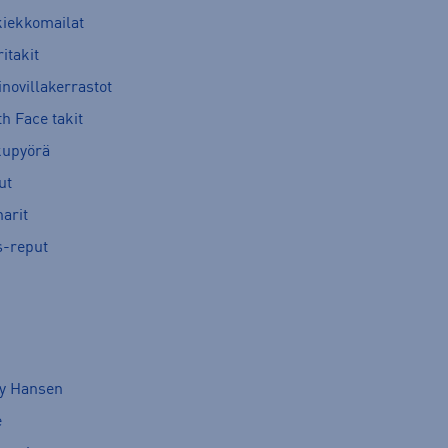
kiekkomailat
itakit
novillakerrastot
h Face takit
kupyörä
ut
arit
s-reput
ly Hansen
e