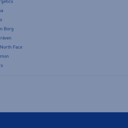
rgetics
ma
cs
rn Borg
lräven
 North Face
omon
cs