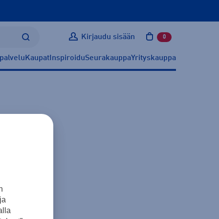
Kirjaudu sisään
0
tuotetta ostoskoris
palvelu
Kaupat
Inspiroidu
Seurakauppa
Yrityskauppa
n
ja
lla