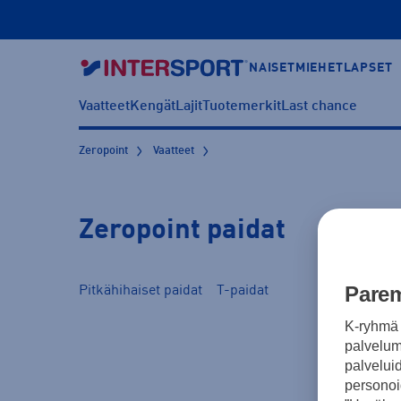
NAISET
MIEHET
LAPSET
Vaatteet
Kengät
Lajit
Tuotemerkit
Last chance
Zeropoint
Vaatteet
Zeropoint paidat
Parem
Pitkähihaiset paidat
T-paidat
K-ryhmä 
palvelumm
palvelui
personoi