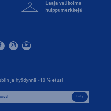
Laaja valikoima
huippu­merkkejä
lubiin ja hyödynnä -10 % etusi
Liity