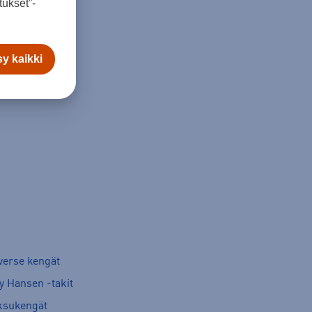
ukset”-
y kaikki
verse kengät
y Hansen -takit
ksukengät