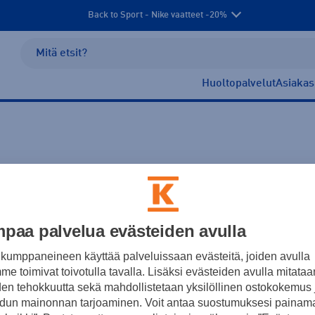
Back to Sport - Nike vaatteet -20%
Huoltopalvelut
Asiakas
paa palvelua evästeiden avulla
kumppaneineen käyttää palveluissaan evästeitä, joiden avulla
e toimivat toivotulla tavalla. Lisäksi evästeiden avulla mitataa
Ei tuotteita.
den tehokkuutta sekä mahdollistetaan yksilöllinen ostokokemus 
dun mainonnan tarjoaminen. Voit antaa suostumuksesi painama