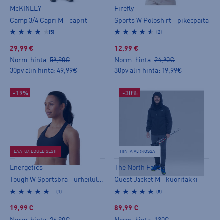
McKINLEY
Firefly
Camp 3/4 Capri M - caprit
Sports W Poloshirt - pikeepaita
(5)
(2)
29,99 €
12,99 €
Norm. hinta:
59,90€
Norm. hinta:
24,90€
30pv alin hinta: 49,99€
30pv alin hinta: 19,99€
-19%
-30%
LAATUA EDULLISESTI
HINTA VERKOSSA
Energetics
The North Face
Tough W Sportsbra - urheiluliivit
Quest Jacket M - kuoritakki
(1)
(5)
19,99 €
89,99 €