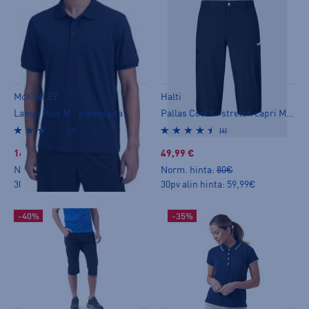
McKINLEY
Halti
Lango Polo M - pikeepaita
Pallas Cool X -stretch capri M - caprit
(1)
(4)
14,99 €
49,99 €
Norm. hinta:
24,90€
Norm. hinta:
80€
30pv alin hinta: 16,99€
30pv alin hinta: 59,99€
-40%
-35%