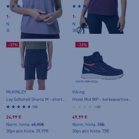
(2)
(2)
16,99 €
16,99 €
Norm. hinta:
19,90€
Norm. hinta:
19,90€
30pv alin hinta: 19,90€
30pv alin hinta: 19,90€
-37%
-33%
HINTA VERKOSSA
McKINLEY
Viking
Ley Softshell Shorts M - shortsit
Hovet Mid WP - korkeavartinen vaelluskenkä
(10)
(0)
24,99 €
49,99 €
Norm. hinta:
49,90€
Norm. hinta:
75€
30pv alin hinta: 39,99€
30pv alin hinta: 75€