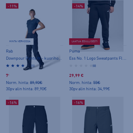
-11%
-14%
HINTA VERKOSSA
LAATUA EDULLISESTI
Rab
Puma
Downpour Pants W - kuorihousut
Ess No. 1 Logo Sweatpants Fl O M - collegehousut
(1)
(0)
79,99 €
29,99 €
Norm. hinta:
89,90€
Norm. hinta:
55€
30pv alin hinta: 89,90€
30pv alin hinta: 34,99€
-16%
-16%