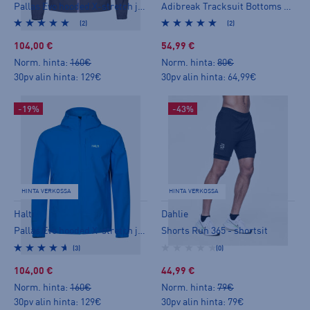
Pallas Evo hooded X-stretch jacket W - stretch-takki
Adibreak Tracksuit Bottoms W - verkkarihousut
(2)
(2)
104,00 €
54,99 €
Norm. hinta:
160€
Norm. hinta:
80€
30pv alin hinta: 129€
30pv alin hinta: 64,99€
-19%
-43%
HINTA VERKOSSA
HINTA VERKOSSA
Halti
Dahlie
Pallas Evo hooded X-stretch jacket M - stretch-takki
Shorts Run 365 - shortsit
(3)
(0)
104,00 €
44,99 €
Norm. hinta:
160€
Norm. hinta:
79€
30pv alin hinta: 129€
30pv alin hinta: 79€