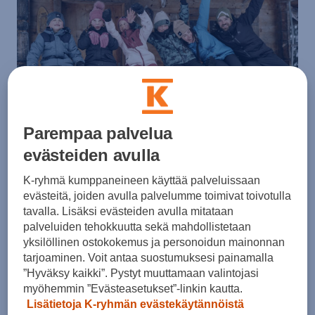
Parempaa palvelua
evästeiden avulla
Milloin on ystävänpäivä?
K-ryhmä kumppaneineen käyttää palveluissaan
evästeitä, joiden avulla palvelumme toimivat toivotulla
Ystävänpäivää vietetään vietetään vuosittain ja sen
tavalla. Lisäksi evästeiden avulla mitataan
virallinen päivä on 14. helmikuuta. Vuonna 2024
palveluiden tehokkuutta sekä mahdollistetaan
ystävänpäivä sijoittuu keskiviikolle.
yksilöllinen ostokokemus ja personoidun mainonnan
tarjoaminen. Voit antaa suostumuksesi painamalla
”Hyväksy kaikki”. Pystyt muuttamaan valintojasi
myöhemmin ”Evästeasetukset”-linkin kautta.
Lisätietoja K-ryhmän evästekäytännöistä