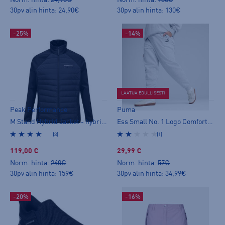
Norm. hinta:
24,90€
Norm. hinta:
130€
30pv alin hinta: 24,90€
30pv alin hinta: 130€
-25%
-14%
LAATUA EDULLISESTI
Peak Performance
Puma
M Stand Hybrid Jacket - hybriditakki
Ess Small No. 1 Logo Comfort H W - collegehousut
(3)
(1)
119,00 €
29,99 €
Norm. hinta:
240€
Norm. hinta:
57€
30pv alin hinta: 159€
30pv alin hinta: 34,99€
-20%
-16%