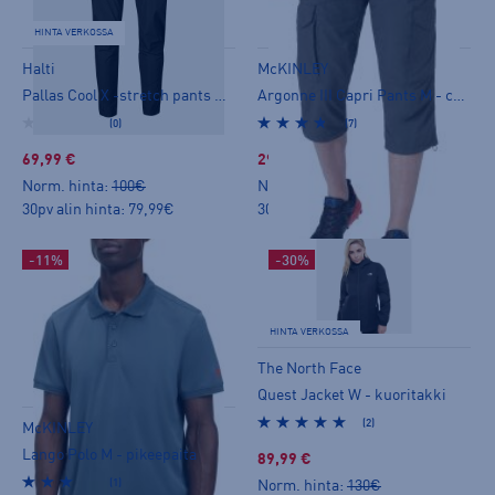
HINTA VERKOSSA
Halti
McKINLEY
Pallas Cool X -stretch pants M - stretch-housut
Argonne III Capri Pants M - caprit
(0)
(7)
69,99 €
29,99 €
Norm. hinta:
100€
Norm. hinta:
54,90€
30pv alin hinta: 79,99€
30pv alin hinta: 49,99€
-11%
-30%
HINTA VERKOSSA
The North Face
Quest Jacket W - kuoritakki
(2)
McKINLEY
Lango Polo M - pikeepaita
89,99 €
(1)
Norm. hinta:
130€