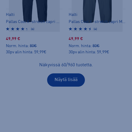
Halti
Halti
Pallas Cool X -stretch capri W - caprit
Pallas Cool X -stretch capri M - caprit
(6)
(4)
49,99 €
49,99 €
Norm. hinta:
80€
Norm. hinta:
80€
30pv alin hinta: 59,99€
30pv alin hinta: 59,99€
Näkyvissä
60
/
960
tuotetta
.
Näytä lisää