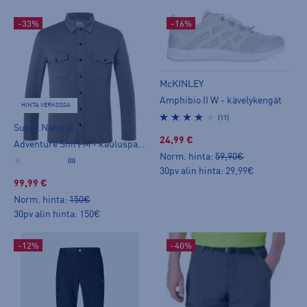
-33%
-16%
McKINLEY
Amphibio II W - kävelykengät
HINTA VERKOSSA
(11)
Super.Natural
24,99 €
Adventure Shirt M - kauluspaita
Norm. hinta:
59,90€
(0)
30pv alin hinta: 29,99€
99,99 €
Norm. hinta:
150€
30pv alin hinta: 150€
-12%
-40%