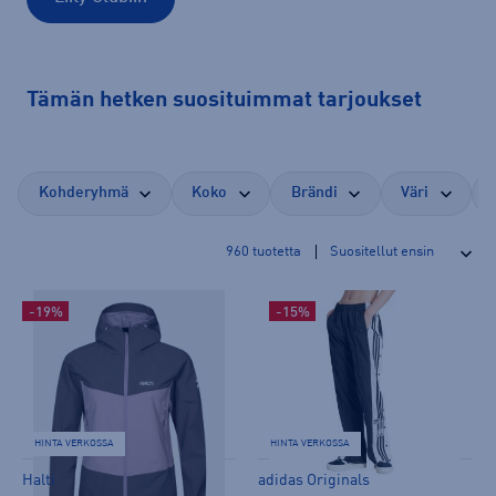
Tämän hetken suosituimmat tarjoukset
Kohderyhmä
Koko
Brändi
Väri
960
tuotetta
-19%
-15%
HINTA VERKOSSA
HINTA VERKOSSA
Halti
adidas Originals