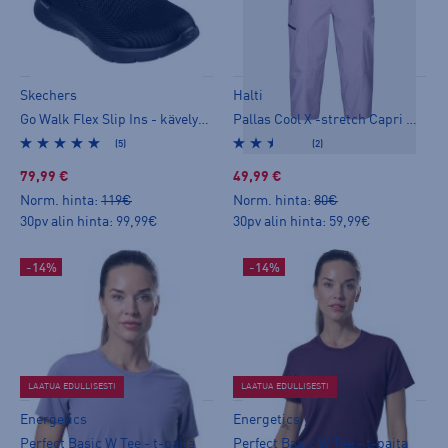
Skechers
Halti
Go Walk Flex Slip Ins - kävelykengät
Pallas Cool X -stretch Capri W + - caprit
(5)
(2)
79,99 €
49,99 €
Norm. hinta:
119€
Norm. hinta:
80€
30pv alin hinta: 99,99€
30pv alin hinta: 59,99€
-14%
-14%
LAATUA EDULLISESTI
LAATUA EDULLISESTI
Energetics
Energetics
Perfect Basic W Tee - t-paita
Perfect Basic W Tee - t-paita