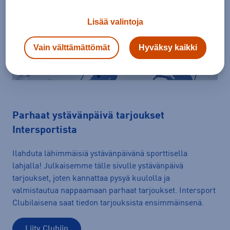
Lisää valintoja
Vain välttämättömät
Hyväksy kaikki
Parhaat ystävänpäivä tarjoukset
Intersportista
Ilahduta lähimmäisiä ystävänpäivänä sporttisella
lahjalla! Julkaisemme tälle sivulle ystävänpäivä
tarjoukset, joten kannattaa pysyä kuulolla ja
valmistautua nappaamaan parhaat tarjoukset. Intersport
Clubilaisena saat tiedon tarjouksista ensimmäinsenä.
Liity Clubiin