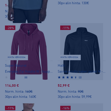
30pv alin hinta: 130€
14,99 €
Norm. hinta:
24,90€
30pv alin hinta: 16,99€
-28%
-11%
HINTA VERKOSSA
HINTA VERKOSSA
Super.Natural
Halti
Everyday Zip Hoodie W - huppari
Saime windbreaker jacket M - tuulitakki
(0)
(2)
114,00 €
52,99 €
Norm. hinta:
160€
Norm. hinta:
90€
30pv alin hinta: 160€
30pv alin hinta: 59,99€
-11%
-16%