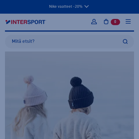
Nike vaatteet -20%
0
tuotetta osto
Kirjaudu sisään