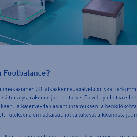
ta
F
ootbalance?
iomekaaninen 3D jalkaskannauspalvelu on yksi tarkimmi
jesi terveys, rakenne ja tuen tarve. Palvelu yhdistää edis
ksen, jalkaterveyden asiantuntemuksen ja henkilökohta
. Tuloksena on ratkaisut, jotka tukevat liikkumista juuri 
.
lla näet konkreettisesti, miten jalkasi toimivat sekä se