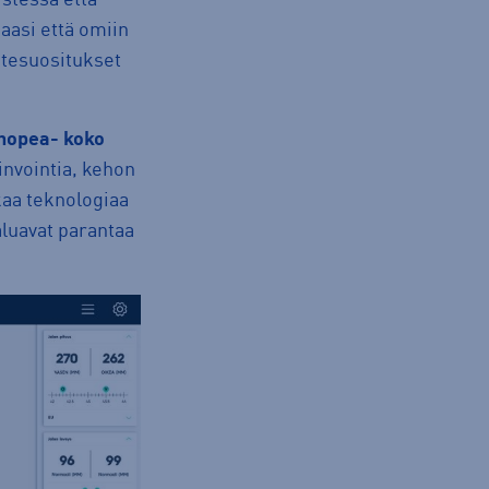
aasi että omiin
uotesuositukset
nopea- koko
vinvointia, kehon
kkaa teknologiaa
haluavat parantaa