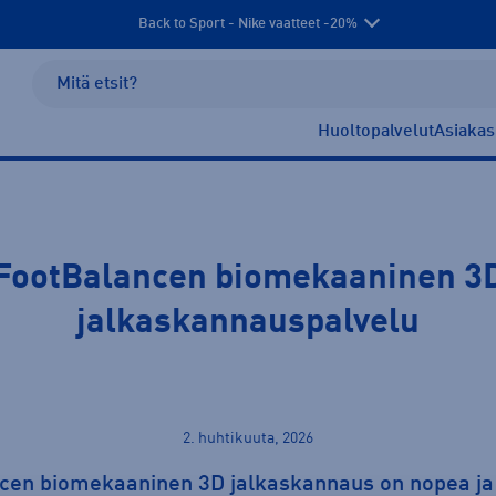
Back to Sport - Nike vaatteet -20%
Huoltopalvelut
Asiakas
FootBalancen biomekaaninen 3
jalkaskannauspalvelu
2. huhtikuuta, 2026
cen biomekaaninen 3D jalkaskannaus on nopea j