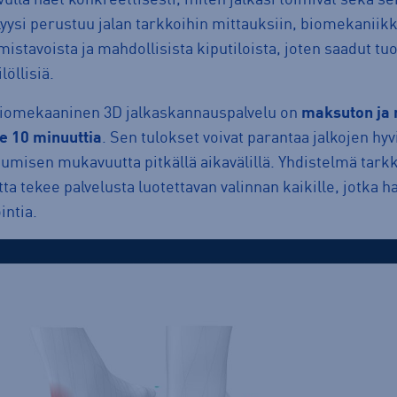
lyysi perustuu jalan tarkkoihin mittauksiin, biomekaniikk
umistavoista ja mahdollisista kiputiloista, joten saadut t
löllisiä.
iomekaaninen 3D jalkaskannauspalvelu on
maksuton ja 
le 10 minuuttia
. Sen tulokset voivat parantaa jalkojen hy
ikkumisen mukavuutta pitkällä aikavälillä. Yhdistelmä tar
tta tekee palvelusta luotettavan valinnan kaikille, jotka 
intia.