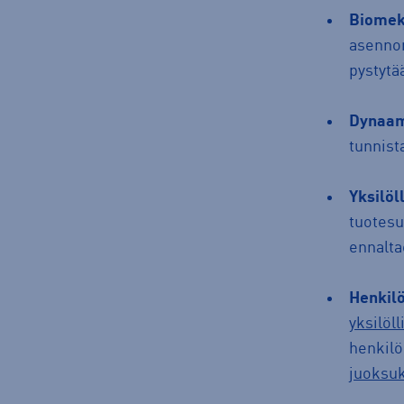
Biomek
asennon
pystytä
Dynaam
tunnist
Yksilöl
tuotesu
ennalt
Henkilö
yksilöll
henkilö
juoksu