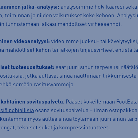
aaninen jalka-analyysi:
analysoimme holvikaaresi sekä 
, toiminnan ja niiden vaikutukset koko kehoon. Analyysi
än tunnistamaan jalkasi mahdolliset virheasennot.
inen videoanalyysi:
videoimme juoksu- tai kävelytyylisi
aa mahdolliset kehon tai jalkojen linjausvirheet entistä 
liset tuotesuositukset:
saat juuri sinun tarpeisiisi räätälö
osituksia, jotka auttavat sinua nauttimaan liikkumisesta
aehkäisemään rasitusvammoja.
kohtainen sovituspalvelu
: Pääset kokeilemaan FootBal
isiä pohjallisia
osana sovituspalvelua – ilman ostopakkoa
kuntamme myös auttaa sinua löytämään juuri sinun tarpe
kengät
,
tekniset sukat
ja
kompressiotuotteet.