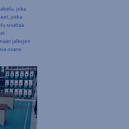
lvelu, joka
teet, jotka
lu sisältää
set
emään jalkojen
isia osana