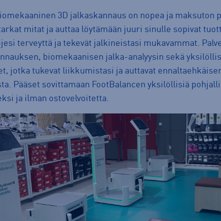
iomekaaninen 3D jalkaskannaus on nopea ja maksuton pa
 tarkat mitat ja auttaa löytämään juuri sinulle sopivat tuot
ojesi terveyttä ja tekevät jalkineistasi mukavammat. Palve
nnauksen, biomekaanisen jalka-analyysin sekä yksilölli
t, jotka tukevat liikkumistasi ja auttavat ennaltaehkäis
usta. Pääset sovittamaan FootBalancen yksilöllisiä pohjall
ksi ja ilman ostovelvoitetta.