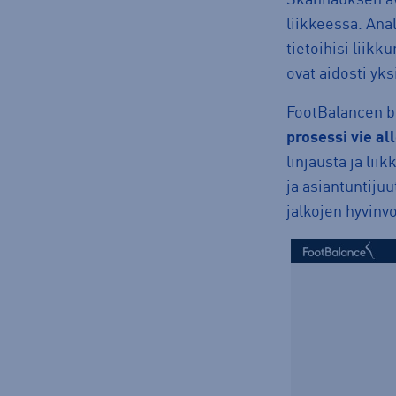
liikkeessä. Ana
tietoihisi liikk
ovat aidosti yksi
FootBalancen b
prosessi vie al
linjausta ja li
ja asiantuntijuu
jalkojen hyvinvo