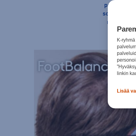
palvelu, jok
sopivat tuott
mukavammat
Parem
K-ryhmä 
palvelumm
palvelui
personoi
”Hyväksy
linkin ka
Lisää va