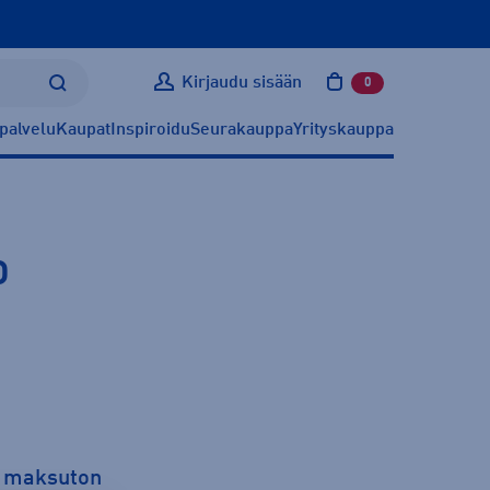
Kirjaudu sisään
0
tuotetta ostoskoris
palvelu
Kaupat
Inspiroidu
Seurakauppa
Yrityskauppa
D
a maksuton