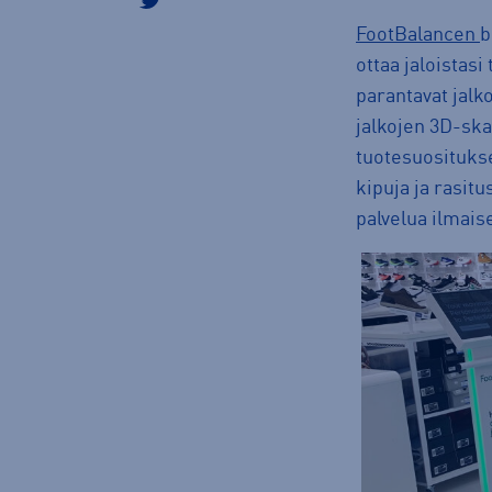
FootBalancen
b
ottaa jaloistasi
parantavat jalk
jalkojen 3D-ska
tuotesuositukse
kipuja ja rasit
palvelua ilmaise