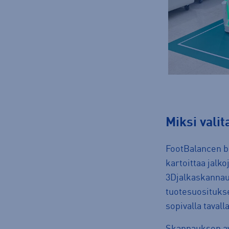
miksi vali
FootBalancen b
kartoittaa jalko
3Djalkaskannau
tuotesuositukset
sopivalla tavalla
Skannauksen avu