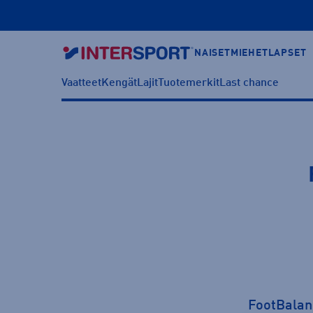
NAISET
MIEHET
LAPSET
Vaatteet
Kengät
Lajit
Tuotemerkit
Last chance
FootBalan