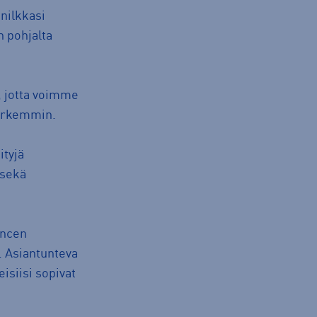
nilkkasi
n pohjalta
, jotta voimme
tarkemmin.
ityjä
 sekä
ancen
. Asiantunteva
isiisi sopivat