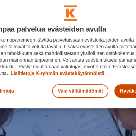
a ottaa jaloistasi tarkat mitat ja auttaa löytämään 
eet, jotka parantavat jalkojesi terveyttä ja tekevät
. Pääset sovittamaan FootBalancen yksilöllisiä 
paa palvelua evästeiden avulla
osana palvelua ilmaiseksi ja ilman ostovelvoitetta
kumppaneineen käyttää palveluissaan evästeitä, joiden avulla
e toimivat toivotulla tavalla. Lisäksi evästeiden avulla mitataa
den tehokkuutta sekä mahdollistetaan yksilöllinen ostokokemus 
dun mainonnan tarjoaminen. Voit antaa suostumuksesi painama
 kaikki”. Pystyt muuttamaan valintojasi myöhemmin ”Evästeaset
utta.
Lisätietoja K-ryhmän evästekäytännöistä
lintoja
Vain välttämättömät
Hyväks