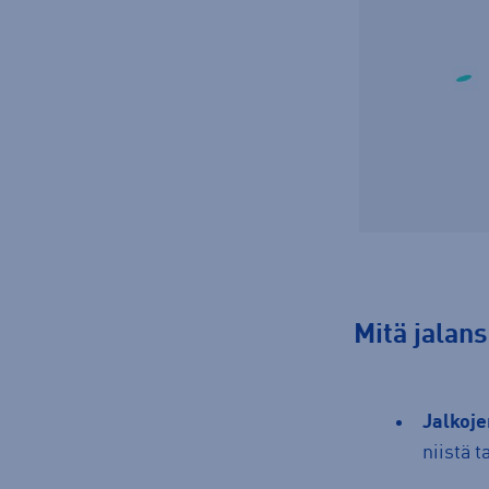
mitä jala
Jalkoj
niistä t