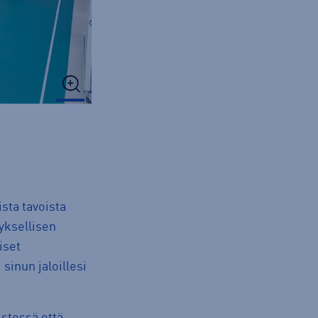
sta tavoista
tyksellisen
iset
sinun jaloillesi
istessä että