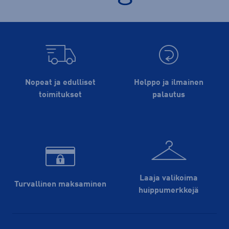
Nopeat ja edulliset
Helppo ja ilmainen
toimitukset
palautus
Laaja valikoima
Turvallinen maksaminen
huippu­merkkejä