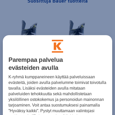
Suosittuja Bauer tuotteita
Parempaa palvelua
evästeiden avulla
Bauer
Bauer
Bau
S25 Vapor Select Skate Jr
S25 Vapor Select Skate Int
K-ryhmä kumppaneineen käyttää palveluissaan
evästeitä, joiden avulla palvelumme toimivat toivotulla
219,90 €
259,90 €
99,0
tavalla. Lisäksi evästeiden avulla mitataan
palveluiden tehokkuutta sekä mahdollistetaan
yksilöllinen ostokokemus ja personoidun mainonnan
1 / 9
tarjoaminen. Voit antaa suostumuksesi painamalla
”Hyväksy kaikki”. Pystyt muuttamaan valintojasi