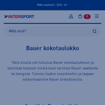
Nike vaatteet -20%
0
tuotetta osto
Kirjaudu sisään
Bauer kokotaulukko
Tällä sivulla voit tutustua Bauer kokotaulukkoon ja
tarkistaa helposti minkä koon tarvitset Bauer
vaatteista
tai
kengistä
. Tutustu lisäksi suosikkeihin ja laajaan
valikoimaamme
Bauer
brändisivulla.