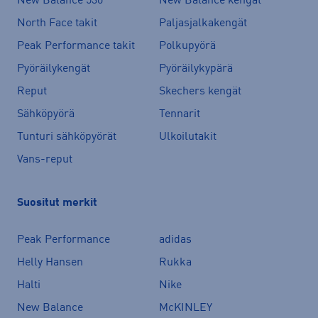
New Balance 530
New Balance kengät
North Face takit
Paljasjalkakengät
Peak Performance takit
Polkupyörä
Pyöräilykengät
Pyöräilykypärä
Reput
Skechers kengät
Sähköpyörä
Tennarit
Tunturi sähköpyörät
Ulkoilutakit
Vans-reput
Suositut merkit
Peak Performance
adidas
Helly Hansen
Rukka
Halti
Nike
New Balance
McKINLEY