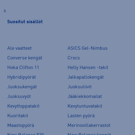
s
Suositut sisällöt
Ale vaatteet
ASICS Gel-Nimbus
Converse kengät
Crocs
Hoka Clifton 11
Helly Hansen -takit
Hybridipyörät
Jalkapallokengät
Juoksukengät
Juoksuliivit
Juoksuvyöt
Jääkiekkomailat
Kevyttoppatakit
Kevytuntuvatakit
Kuoritakit
Lasten pyörä
Maastopyörä
Merinovillakerrastot