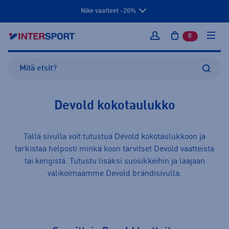
Nike vaatteet -20%
0
tuotetta osto
Kirjaudu sisään
Devold kokotaulukko
Tällä sivulla voit tutustua Devold kokotaulukkoon ja
tarkistaa helposti minkä koon tarvitset Devold
vaatteista
tai
kengistä
. Tutustu lisäksi suosikkeihin ja laajaan
valikoimaamme
Devold
brändisivulla.