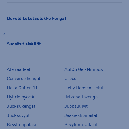
Devold kokotaulukko kengät
s
Suositut sisällöt
Ale vaatteet
ASICS Gel-Nimbus
Converse kengät
Crocs
Hoka Clifton 11
Helly Hansen -takit
Hybridipyörät
Jalkapallokengät
Juoksukengät
Juoksuliivit
Juoksuvyöt
Jääkiekkomailat
Kevyttoppatakit
Kevytuntuvatakit