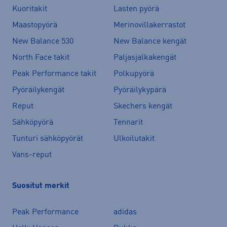
Kuoritakit
Lasten pyörä
Maastopyörä
Merinovillakerrastot
New Balance 530
New Balance kengät
North Face takit
Paljasjalkakengät
Peak Performance takit
Polkupyörä
Pyöräilykengät
Pyöräilykypärä
Reput
Skechers kengät
Sähköpyörä
Tennarit
Tunturi sähköpyörät
Ulkoilutakit
Vans-reput
Suositut merkit
Peak Performance
adidas