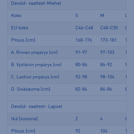
Devold- vaatteet-Miehet
Koko
S
M
L
EU koko
C46-C48
C48-C50
C52
Pituus (cm)
168-176
173-181
178
91-97
97-103
103
A. Rinnan ympärys (cm)
80-86
86-92
92-
B. Vyötärön ympärys (cm)
92-98
98-104
104
C. Lantion ympärys (cm)
D. Sisäsauma (cm)
82-84
84-86
86-
Devold- vaatteet- Lapset
Ikä (vuosina)
2
4
6
Pituus (cm)
92
104
116