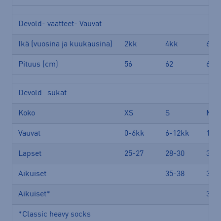
Devold- vaatteet- Vauvat
Ikä (vuosina ja kuukausina)
2kk
4kk
6kk
Pituus (cm)
56
62
68
Devold- sukat
Koko
XS
S
M
Vauvat
0-6kk
6-12kk
12-
Lapset
25-27
28-30
31-
Aikuiset
35-38
39-
Aikuiset*
36-
*Classic heavy socks