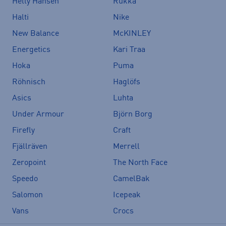
Helly Hansen
Rukka
Halti
Nike
New Balance
McKINLEY
Energetics
Kari Traa
Hoka
Puma
Röhnisch
Haglöfs
Asics
Luhta
Under Armour
Björn Borg
Firefly
Craft
Fjällräven
Merrell
Zeropoint
The North Face
Speedo
CamelBak
Salomon
Icepeak
Vans
Crocs