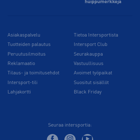
huippu­merkkejä
Asiakaspalvelu
Tietoa Intersportista
Tuotteiden palautus
Intersport Club
Peruutusilmoitus
Seurakauppa
Reklamaatio
Vastuullisuus
Tilaus- ja toimitusehdot
Avoimet työpaikat
Intersport-tili
Suositut sisällöt
Lahjakortti
Black Friday
Seuraa intersportia: