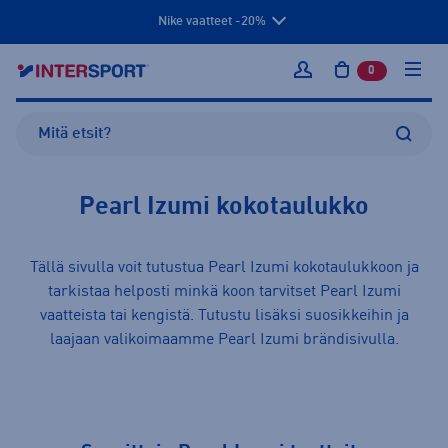
Nike vaatteet -20%
0
tuotetta osto
Kirjaudu sisään
Pearl Izumi kokotaulukko
Tällä sivulla voit tutustua Pearl Izumi kokotaulukkoon ja
tarkistaa helposti minkä koon tarvitset Pearl Izumi
vaatteista
tai
kengistä
. Tutustu lisäksi suosikkeihin ja
laajaan valikoimaamme
Pearl Izumi
brändisivulla.