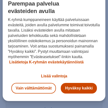
Parempaa palvelua
evästeiden avulla
Pearl Izumi kokotaulukko vaate
K-ryhmä kumppaneineen käyttää palveluissaan
evästeitä, joiden avulla palvelumme toimivat toivotulla
Pearl Izumi vaatteet- Naiset
tavalla. Lisäksi evästeiden avulla mitataan
palveluiden tehokkuutta sekä mahdollistetaan
Koko
XS
yksilöllinen ostokokemus ja personoidun mainonnan
tarjoaminen. Voit antaa suostumuksesi painamalla
A. Rinnan ympärys (cm)
85-90
”Hyväksy kaikki”. Pystyt muuttamaan valintojasi
B. Vyötärön ympärys (cm)
70-75
myöhemmin ”Evästeasetukset”-linkin kautta.
Lisätietoja K-ryhmän evästekäytännöistä
C. Lantion ympärys (cm)
83-88
Lisää valintoja
D. jalan sisäpituus (cm)
80
Vain välttämättömät
Hyväksy kaikki
Pearl Izumi vaatteet- Naiset
Koko
0