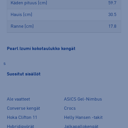
Käden pituus (cm)
59.7
Hauis (cm)
30.5
Ranne (cm)
17.8
Pearl Izumi kokotaulukko kengät
s
Suositut sisällöt
Ale vaatteet
ASICS Gel-Nimbus
Converse kengät
Crocs
Hoka Clifton 11
Helly Hansen -takit
Hybridipyörät
Jalkapallokengät