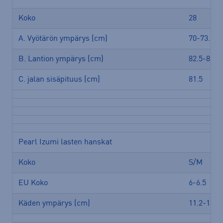
Koko
28
A. Vyötärön ympärys (cm)
70-73.5
B. Lantion ympärys (cm)
82.5-86.5
C. jalan sisäpituus (cm)
81.5
Pearl Izumi lasten hanskat
Koko
S/M
EU Koko
6-6.5
Käden ympärys (cm)
11.2-16.5