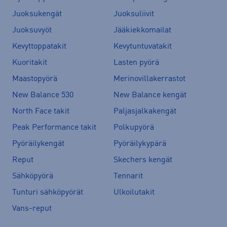
Juoksukengät
Juoksuliivit
Juoksuvyöt
Jääkiekkomailat
Kevyttoppatakit
Kevytuntuvatakit
Kuoritakit
Lasten pyörä
Maastopyörä
Merinovillakerrastot
New Balance 530
New Balance kengät
North Face takit
Paljasjalkakengät
Peak Performance takit
Polkupyörä
Pyöräilykengät
Pyöräilykypärä
Reput
Skechers kengät
Sähköpyörä
Tennarit
Tunturi sähköpyörät
Ulkoilutakit
Vans-reput