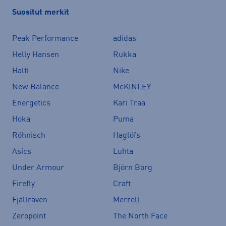
Suositut merkit
Peak Performance
adidas
Helly Hansen
Rukka
Halti
Nike
New Balance
McKINLEY
Energetics
Kari Traa
Hoka
Puma
Röhnisch
Haglöfs
Asics
Luhta
Under Armour
Björn Borg
Firefly
Craft
Fjällräven
Merrell
Zeropoint
The North Face