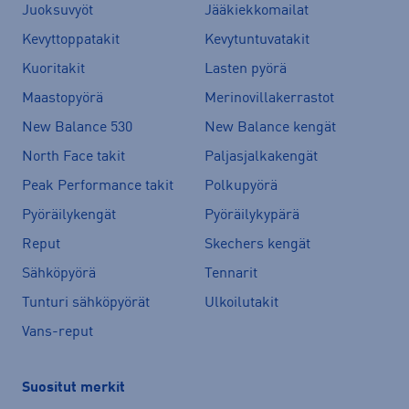
Juoksuvyöt
Jääkiekkomailat
Kevyttoppatakit
Kevytuntuvatakit
Kuoritakit
Lasten pyörä
Maastopyörä
Merinovillakerrastot
New Balance 530
New Balance kengät
North Face takit
Paljasjalkakengät
Peak Performance takit
Polkupyörä
Pyöräilykengät
Pyöräilykypärä
Reput
Skechers kengät
Sähköpyörä
Tennarit
Tunturi sähköpyörät
Ulkoilutakit
Vans-reput
Suositut merkit