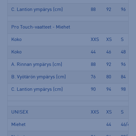
C. Lantion ympärys (cm)
88
92
96
Pro Touch-vaatteet - Miehet
Koko
XXS
XS
S
Koko
44
46
48
A. Rinnan ympärys (cm)
88
92
96
B. Vyötärön ympärys (cm)
76
80
84
C. Lantion ympärys (cm)
90
94
98
UNISEX
XXS
XS
S
Miehet
44
46/48