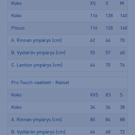
Koko
XS
S
M
Koko
116
128
140
Pituus
116
128
140
A. Rinnan ympärys (cm)
62
66
70
B. Vyötärön ympärys (cm)
55
57
60
C. Lantion ympärys (cm)
64
70
76
Pro Touch-vaatteet - Naiset
Koko
XXS
XS
S
Koko
34
36
38
A. Rinnan ympärys (cm)
80
84
88
B. Vyötärön ympärys (cm)
64
68
72