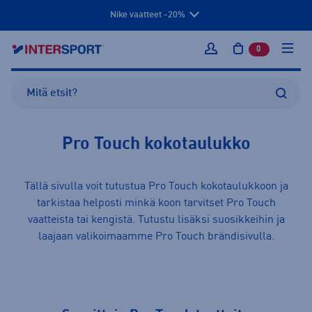
Nike vaatteet -20%
0
tuotetta osto
Kirjaudu sisään
Pro Touch kokotaulukko
Tällä sivulla voit tutustua Pro Touch kokotaulukkoon ja
tarkistaa helposti minkä koon tarvitset Pro Touch
vaatteista
tai
kengistä
. Tutustu lisäksi suosikkeihin ja
laajaan valikoimaamme
Pro Touch
brändisivulla.