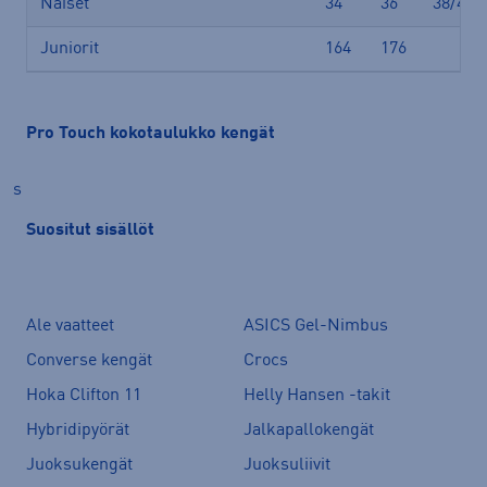
Naiset
34
36
38/40
Juniorit
164
176
Pro Touch kokotaulukko kengät
s
Suositut sisällöt
Ale vaatteet
ASICS Gel-Nimbus
Converse kengät
Crocs
Hoka Clifton 11
Helly Hansen -takit
Hybridipyörät
Jalkapallokengät
Juoksukengät
Juoksuliivit