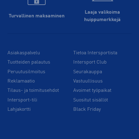
Laaja valikoima
Turvallinen maksaminen
huippu­merkkejä
Asiakaspalvelu
Tietoa Intersportista
Tuotteiden palautus
Intersport Club
Peruutusilmoitus
Seurakauppa
Reklamaatio
Vastuullisuus
Tilaus- ja toimitusehdot
Avoimet työpaikat
Intersport-tili
Suositut sisällöt
Lahjakortti
Black Friday