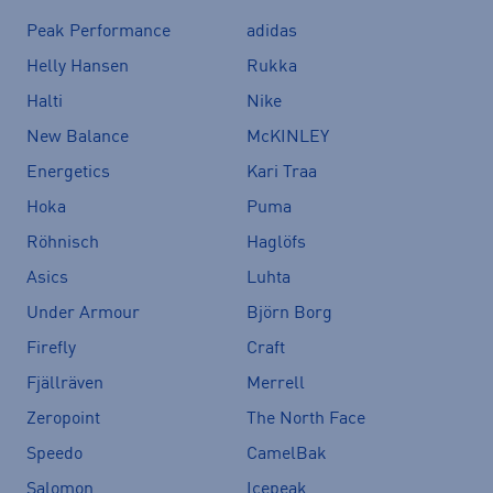
Peak Performance
adidas
Helly Hansen
Rukka
Halti
Nike
New Balance
McKINLEY
Energetics
Kari Traa
Hoka
Puma
Röhnisch
Haglöfs
Asics
Luhta
Under Armour
Björn Borg
Firefly
Craft
Fjällräven
Merrell
Zeropoint
The North Face
Speedo
CamelBak
Salomon
Icepeak