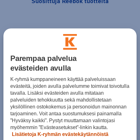
Suosittuja Reebok tuotteita
Parempaa palvelua
evästeiden avulla
K-ryhmä kumppaneineen käyttää palveluissaan
Reebok
Reebok
Ree
evästeitä, joiden avulla palvelumme toimivat toivotulla
Oneseries Tr 3P W
Oneseries Tr 3P W
Ones
tavalla. Lisäksi evästeiden avulla mitataan
palveluiden tehokkuutta sekä mahdollistetaan
14,90 €
14,90 €
14,9
yksilöllinen ostokokemus ja personoidun mainonnan
tarjoaminen. Voit antaa suostumuksesi painamalla
”Hyväksy kaikki”. Pystyt muuttamaan valintojasi
myöhemmin ”Evästeasetukset”-linkin kautta.
Lisätietoja K-ryhmän evästekäytännöistä
1 / 6