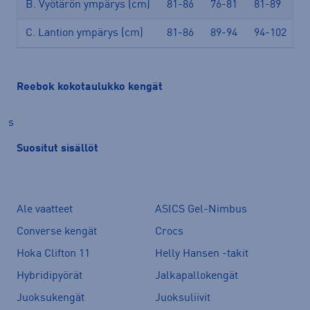
B. Vyötärön ympärys (cm)
81-86
76-81
81-89
8
C. Lantion ympärys (cm)
81-86
89-94
94-102
1
Reebok kokotaulukko kengät
s
Suositut sisällöt
Ale vaatteet
ASICS Gel-Nimbus
Converse kengät
Crocs
Hoka Clifton 11
Helly Hansen -takit
Hybridipyörät
Jalkapallokengät
Juoksukengät
Juoksuliivit