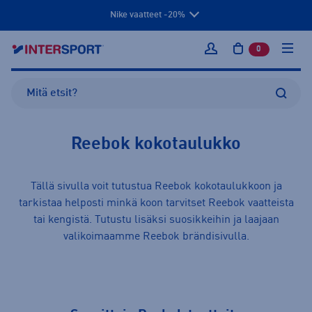
Nike vaatteet -20%
0
tuotetta osto
Kirjaudu sisään
Reebok kokotaulukko
Tällä sivulla voit tutustua Reebok kokotaulukkoon ja
tarkistaa helposti minkä koon tarvitset Reebok
vaatteista
tai
kengistä
. Tutustu lisäksi suosikkeihin ja laajaan
valikoimaamme
Reebok
brändisivulla.