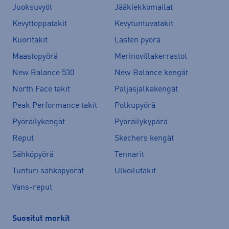
Juoksuvyöt
Jääkiekkomailat
Kevyttoppatakit
Kevytuntuvatakit
Kuoritakit
Lasten pyörä
Maastopyörä
Merinovillakerrastot
New Balance 530
New Balance kengät
North Face takit
Paljasjalkakengät
Peak Performance takit
Polkupyörä
Pyöräilykengät
Pyöräilykypärä
Reput
Skechers kengät
Sähköpyörä
Tennarit
Tunturi sähköpyörät
Ulkoilutakit
Vans-reput
Suositut merkit