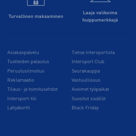
Laaja valikoima
Turvallinen maksaminen
huippu­merkkejä
Asiakaspalvelu
Tietoa Intersportista
Tuotteiden palautus
Intersport Club
Peruutusilmoitus
Seurakauppa
Reklamaatio
Vastuullisuus
Tilaus- ja toimitusehdot
Avoimet työpaikat
Intersport-tili
Suositut sisällöt
Lahjakortti
Black Friday