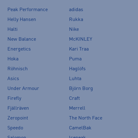
Peak Performance
adidas
Helly Hansen
Rukka
Halti
Nike
New Balance
McKINLEY
Energetics
Kari Traa
Hoka
Puma
Röhnisch
Haglöfs
Asics
Luhta
Under Armour
Björn Borg
Firefly
Craft
Fjällräven
Merrell
Zeropoint
The North Face
Speedo
CamelBak
Salomon
Icepeak