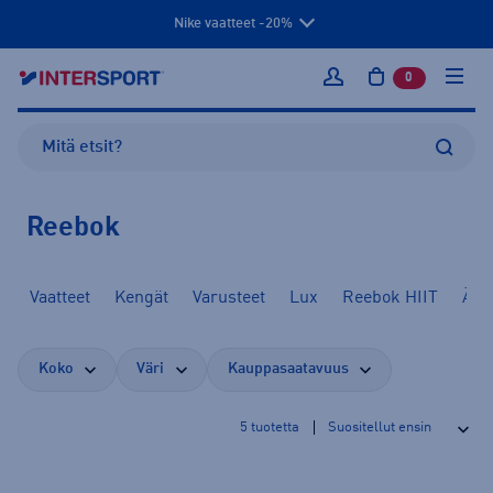
Nike vaatteet -20%
0
tuotetta osto
Kirjaudu sisään
Reebok
Vaatteet
Kengät
Varusteet
Lux
Reebok HIIT
Äiti
Koko
Väri
Kauppasaatavuus
5
tuotetta