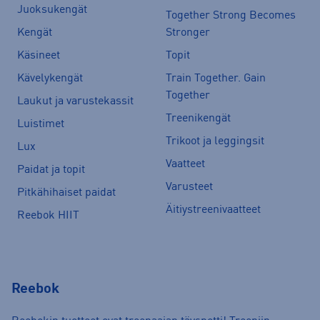
Juoksukengät
Together Strong Becomes
Kengät
Stronger
Käsineet
Topit
Kävelykengät
Train Together. Gain
Together
Laukut ja varustekassit
Treenikengät
Luistimet
Trikoot ja leggingsit
Lux
Vaatteet
Paidat ja topit
Varusteet
Pitkähihaiset paidat
Äitiystreenivaatteet
Reebok HIIT
Reebok