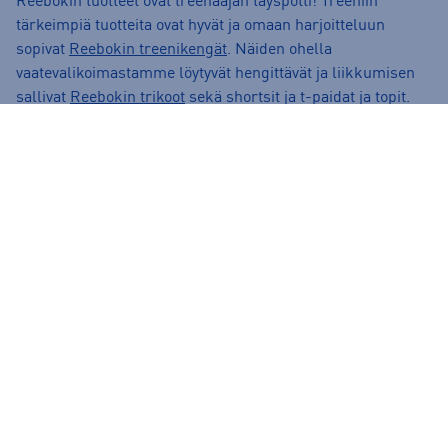
Reebokin tuotteet ovat treenaajan täyspotti! Treeniin
tärkeimpiä tuotteita ovat hyvät ja omaan harjoitteluun
sopivat
Reebokin treenikengät
. Näiden ohella
vaatevalikoimastamme löytyvät hengittävät ja liikkumisen
sallivat
Reebokin trikoot
sekä shortsit ja t-paidat ja topit.
Monet crossfit-treenaajat vannovat Reebokin nimeen ja
tuotteissa onkin kiinnitetty huomiota siihen, että ne kestävät
kovaa käyttöä ja kulutusta ja toimivat monenlaisessa
liikkeessä sallien laajat liikeradat.
Reebokin valikoima on runsas ja värikäs. Tuotteissa ei ole
tyydytty vain tavanomaisiin väreihin ja leikkauksiin vaan
tarjolla on erikoisempiakin lookeja. Kenkien puolella taas
tarjonta painottuu treenikenkiin, joihin kuuluvat myös
Reebokin painonnostokengät
. Lisäksi kengissä on tarjolla
kävelykenkiä sekä pienempi valikoima vapaa-ajan
tennareita, joissa Reebok nojaa retrotyyliin. Löytyypä
valikoimasta vielä parit all terrain –maastojuoksukengät,
joilla on hyvä painella vaikka haastavampiin olosuhteisiin