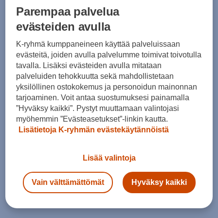
Oneseries Tr 3P W - varrettomat sukat
Oneseries Tr 3P W - varrettomat sukat
Parempaa palvelua
(17)
(17)
evästeiden avulla
14,90 €
14,90 €
K-ryhmä kumppaneineen käyttää palveluissaan
evästeitä, joiden avulla palvelumme toimivat toivotulla
tavalla. Lisäksi evästeiden avulla mitataan
palveluiden tehokkuutta sekä mahdollistetaan
yksilöllinen ostokokemus ja personoidun mainonnan
tarjoaminen. Voit antaa suostumuksesi painamalla
”Hyväksy kaikki”. Pystyt muuttamaan valintojasi
myöhemmin ”Evästeasetukset”-linkin kautta.
Lisätietoja K-ryhmän evästekäytännöistä
Reebok
Oneseries Tr 3P W - varrettomat sukat
(17)
Lisää valintoja
14,90 €
Vain välttämättömät
Hyväksy kaikki