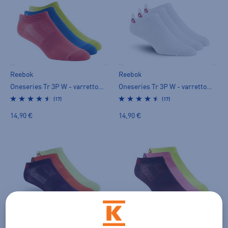
Reebok
Reebok
Oneseries Tr 3P W - varrettomat sukat
Oneseries Tr 3P W - varrettomat sukat
(17)
(17)
14,90 €
14,90 €
Reebok
Reebok