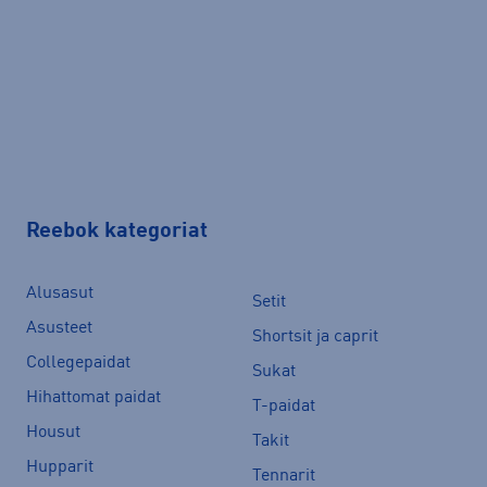
Reebok kategoriat
Alusasut
Setit
Asusteet
Shortsit ja caprit
Collegepaidat
Sukat
Hihattomat paidat
T-paidat
Housut
Takit
Hupparit
Tennarit