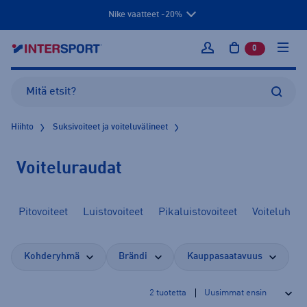
Nike vaatteet -20%
0
tuotetta osto
Kirjaudu sisään
Hiihto
Suksivoiteet ja voiteluvälineet
Voiteluraudat
Pitovoiteet
Luistovoiteet
Pikaluistovoiteet
Voiteluharj
Kohderyhmä
Brändi
Kauppasaatavuus
2
tuotetta