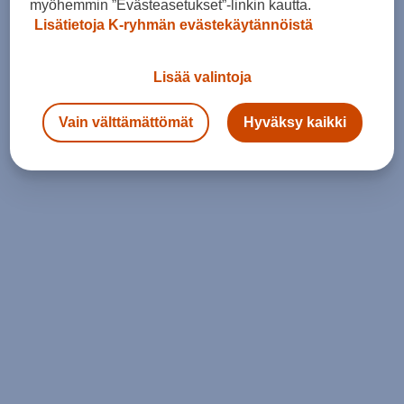
myöhemmin ”Evästeasetukset”-linkin kautta.
Lisätietoja K-ryhmän evästekäytännöistä
Lisää valintoja
Vain välttämättömät
Hyväksy kaikki