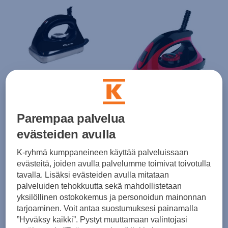
Vauhti
Swix
Vauhti Voitelurauta 1000w
T73D Digital Iron Voitelurauta
(0)
Parempaa palvelua
(0)
69,90 €
evästeiden avulla
140,00 €
K-ryhmä kumppaneineen käyttää palveluissaan
evästeitä, joiden avulla palvelumme toimivat toivotulla
tavalla. Lisäksi evästeiden avulla mitataan
palveluiden tehokkuutta sekä mahdollistetaan
yksilöllinen ostokokemus ja personoidun mainonnan
tarjoaminen. Voit antaa suostumuksesi painamalla
”Hyväksy kaikki”. Pystyt muuttamaan valintojasi