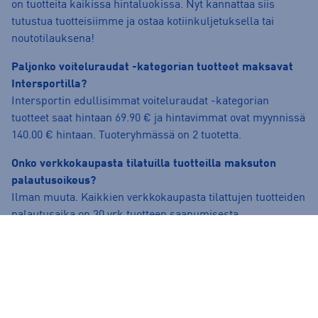
on tuotteita kaikissa hintaluokissa. Nyt kannattaa siis
tutustua tuotteisiimme ja ostaa kotiinkuljetuksella tai
noutotilauksena!
Paljonko voiteluraudat -kategorian tuotteet maksavat
Intersportilla?
Intersportin edullisimmat voiteluraudat -kategorian
tuotteet saat hintaan 69.90 € ja hintavimmat ovat myynnissä
140.00 € hintaan. Tuoteryhmässä on 2 tuotetta.
Onko verkkokaupasta tilatuilla tuotteilla maksuton
palautusoikeus?
Ilman muuta. Kaikkien verkkokaupasta tilattujen tuotteiden
palautusaika on 30 vrk tuotteen saapumisesta.
Palauttaminen on normaalitoimitettaville tuotteille ilmaista.
Lue lisää palautusehdoista täältä:
https://www.intersport.fi/fi/palautuslomake-
kirjautuminen/
.
Voinko varata tuotteen noudettavaksi myymälästä?