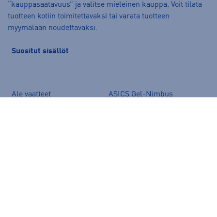
“kauppasaatavuus” ja valitse mieleinen kauppa. Voit tilata
tuotteen kotiin toimitettavaksi tai varata tuotteen
myymälään noudettavaksi.
Suositut sisällöt
Ale vaatteet
ASICS Gel-Nimbus
Converse kengät
Crocs
Hoka Clifton 11
Helly Hansen -takit
Hybridipyörät
Jalkapallokengät
Juoksukengät
Juoksuliivit
Juoksuvyöt
Jääkiekkomailat
Kevyttoppatakit
Kevytuntuvatakit
Kuoritakit
Lasten pyörä