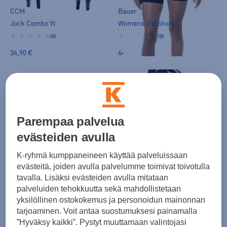
CCM
Bauer
Jock Combo Yt
Womens Jill Short
(0)
(0)
34,90 €
64,90 €
Parempaa palvelua
evästeiden avulla
K-ryhmä kumppaneineen käyttää palveluissaan
CCM
Bauer
evästeitä, joiden avulla palvelumme toimivat toivotulla
Sr Compr Shorts Jock
Performance Jock Pant Sr
tavalla. Lisäksi evästeiden avulla mitataan
(0)
(0)
palveluiden tehokkuutta sekä mahdollistetaan
59,90 €
74,90 €
yksilöllinen ostokokemus ja personoidun mainonnan
tarjoaminen. Voit antaa suostumuksesi painamalla
”Hyväksy kaikki”. Pystyt muuttamaan valintojasi