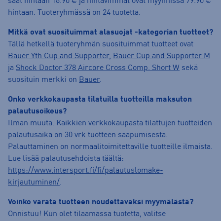
saat hintaan 16.90 € ja hintavimmat ovat myynnissä 79.90 €
hintaan. Tuoteryhmässä on 24 tuotetta.
Mitkä ovat suosituimmat alasuojat -kategorian tuotteet?
Tällä hetkellä tuoteryhmän suosituimmat tuotteet ovat
Bauer Yth Cup and Supporter
,
Bauer Cup and Supporter M
ja
Shock Doctor 378 Aircore Cross Comp. Short W
sekä
suosituin merkki on
Bauer
.
Onko verkkokaupasta tilatuilla tuotteilla maksuton
palautusoikeus?
Ilman muuta. Kaikkien verkkokaupasta tilattujen tuotteiden
palautusaika on 30 vrk tuotteen saapumisesta.
Palauttaminen on normaalitoimitettaville tuotteille ilmaista.
Lue lisää palautusehdoista täältä:
https://www.intersport.fi/fi/palautuslomake-
kirjautuminen/
.
Voinko varata tuotteen noudettavaksi myymälästä?
Onnistuu! Kun olet tilaamassa tuotetta, valitse