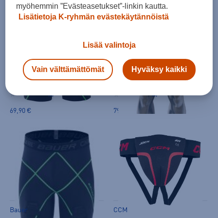
myöhemmin ”Evästeasetukset”-linkin kautta.
Lisätietoja K-ryhmän evästekäytännöistä
Lisää valintoja
Vain välttämättömät
Hyväksy kaikki
Bauer
Shock Doctor
Core 1.0 Jock Sr Shortsi Alasuojalla
378 Aircore Cross Comp. Short W
(0)
(0)
69,90 €
79,90 €
Bauer
CCM