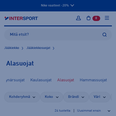
Nike vaatteet -20%
0
tuotetta osto
Kirjaudu sisään
Jääkiekko
Jääkiekkosuojat
Alasuojat
Kyynärsuojat
Kaulasuojat
Alasuojat
Hammassuojat
Kohderyhmä
Koko
Brändi
Väri
24
tuotetta