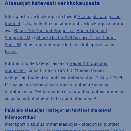
Alasuojat kätevästi verkkokaupasta
Intersportin verkkokaupasta löydät
Alasuojat-kategorian
tuotteet
. Tällä hetkellä suosituimmat verkkokaupassamme
ovat
Bauer Yth Cup and Supporter
,
Bauer Cup and
Supporter M
ja
Shock Doctor 378 Aircore Cross Comp.
Short W
. Suosituin tuotemerkki tässä kategoriassa on
Bauer
.
Edullisin tuote kategoriassa on
Bauer Yth Cup and
Supporter
, jonka hinta on 16.90 €. Muiden tämän
kategorian tuotteiden hinta vaihtelee välillä 17.90 € - 79.90
€. Laajassa valikoimassamme on tuotteita kaikissa
hintaluokissa. Nyt kannattaa siis tutustua tuotteisiimme ja
ostaa kotiinkuljetuksella tai noutotilauksena!
Paljonko alasuojat -kategorian tuotteet maksavat
Intersportilla?
Intersportin edullisimmat alasuojat -kategorian tuotteet