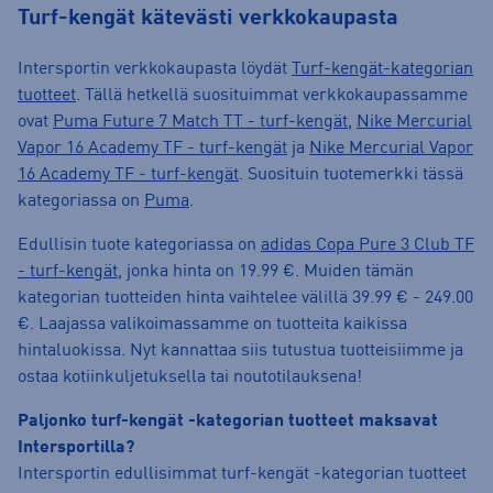
Turf-kengät kätevästi verkkokaupasta
Intersportin verkkokaupasta löydät
Turf-kengät-kategorian
tuotteet
. Tällä hetkellä suosituimmat verkkokaupassamme
ovat
Puma Future 7 Match TT - turf-kengät
,
Nike Mercurial
Vapor 16 Academy TF - turf-kengät
ja
Nike Mercurial Vapor
16 Academy TF - turf-kengät
. Suosituin tuotemerkki tässä
kategoriassa on
Puma
.
Edullisin tuote kategoriassa on
adidas Copa Pure 3 Club TF
- turf-kengät
, jonka hinta on 19.99 €. Muiden tämän
kategorian tuotteiden hinta vaihtelee välillä 39.99 € - 249.00
€. Laajassa valikoimassamme on tuotteita kaikissa
hintaluokissa. Nyt kannattaa siis tutustua tuotteisiimme ja
ostaa kotiinkuljetuksella tai noutotilauksena!
Paljonko turf-kengät -kategorian tuotteet maksavat
Intersportilla?
Intersportin edullisimmat turf-kengät -kategorian tuotteet