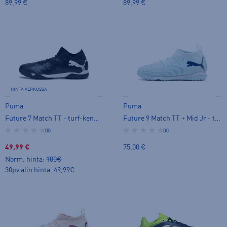
89,99 €
89,99 €
HINTA VERKOSSA
Puma
Puma
Future 7 Match TT - turf-kengät
Future 9 Match TT + Mid Jr - turf-kengät
(0)
(0)
49,99 €
75,00 €
Norm. hinta:
100€
30pv alin hinta: 49,99€