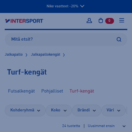
Nike vaatteet -20%
0
tuotetta osto
Kirjaudu sisään
Jalkapallo
Jalkapallokengät
Turf-kengät
Futsalkengät
Pohjalliset
Turf-kengät
Kohderyhmä
Koko
Brändi
Väri
24
tuotetta