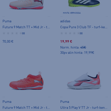
HINTA VERKOSSA
Puma
adidas
Future 9 Match TT + Mid Jr - turf-kengät
Copa Pure 3 Club TF - turf-kengät
(0)
(0)
70,00 €
19,99 €
Norm. hinta:
45€
30pv alin hinta: 19,99€
Puma
Puma
Future 9 Match TT + Mid Jr - turf-kengät
Ultra 5 Play V TT Jr - turf-kengät