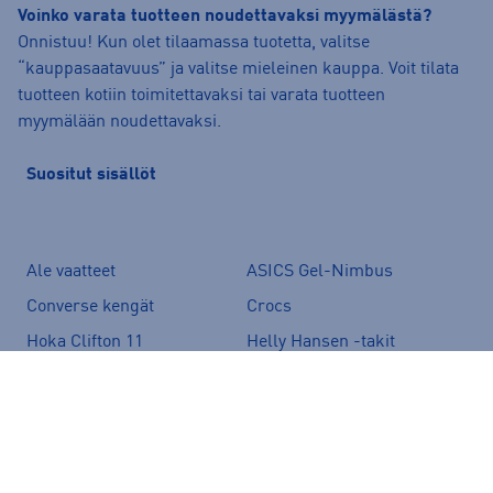
Voinko varata tuotteen noudettavaksi myymälästä?
Onnistuu! Kun olet tilaamassa tuotetta, valitse
“kauppasaatavuus” ja valitse mieleinen kauppa. Voit tilata
tuotteen kotiin toimitettavaksi tai varata tuotteen
myymälään noudettavaksi.
Suositut sisällöt
Ale vaatteet
ASICS Gel-Nimbus
Converse kengät
Crocs
Hoka Clifton 11
Helly Hansen -takit
Hybridipyörät
Jalkapallokengät
Juoksukengät
Juoksuliivit
Juoksuvyöt
Jääkiekkomailat
Kevyttoppatakit
Kevytuntuvatakit