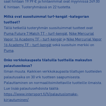
saat hintaan 19.99 € ja hintavimmat ovat myynnissä 249.00
€ hintaan. Tuoteryhmässä on 22 tuotetta.
Mitkä ovat suosituimmat turf-kengät -kategorian
tuotteet?
Tällä hetkellä tuoteryhmän suosituimmat tuotteet ovat
Puma Future 7 Match TT - turf-kengät
,
Nike Mercurial
Vapor 16 Academy TF - turf-kengät
ja
Nike Mercurial Vapor
16 Academy TF - turf-kengät
sekä suosituin merkki on
Puma
.
Onko verkkokaupasta tilatuilla tuotteilla maksuton
palautusoikeus?
Ilman muuta. Kaikkien verkkokaupasta tilattujen tuotteiden
palautusaika on 30 vrk tuotteen saapumisesta.
Palauttaminen on normaalitoimitettaville tuotteille ilmaista.
Lue lisää palautusehdoista täältä:
https://www.intersport.fi/fi/palautuslomake-
kirjautuminen/
.