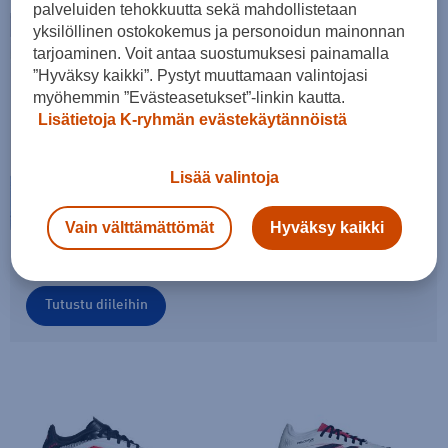
palveluiden tehokkuutta sekä mahdollistetaan
yksilöllinen ostokokemus ja personoidun mainonnan
tarjoaminen. Voit antaa suostumuksesi painamalla
”Hyväksy kaikki”. Pystyt muuttamaan valintojasi
myöhemmin ”Evästeasetukset”-linkin kautta.
Lisätietoja K-ryhmän evästekäytännöistä
Lisää valintoja
Vain välttämättömät
Hyväksy kaikki
Takaisin arkeen ja urheiluun
Tutustu diileihin