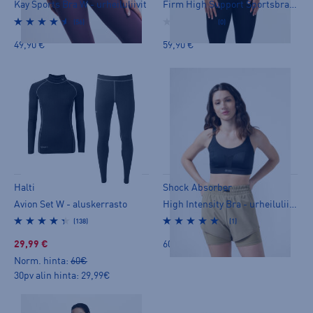
Kay Sports Bra W - urheiluliivit
Firm High Support Sportsbra - urheiluliivit
(56)
(0)
49,90 €
59,90 €
Halti
Shock Absorber
Avion Set W - aluskerrasto
High Intensity Bra - urheiluliivit
(138)
(1)
29,99 €
60,00 €
Norm. hinta:
60€
30pv alin hinta: 29,99€