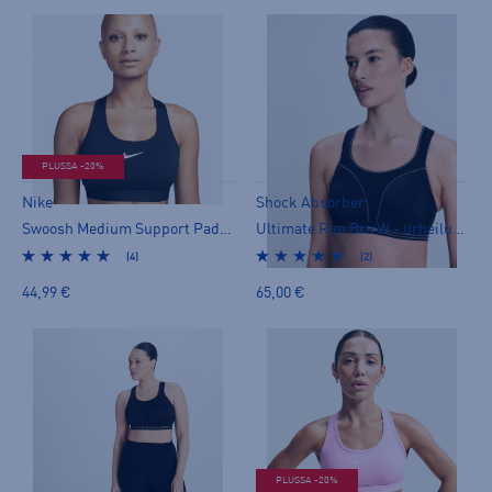
PLUSSA -20%
Nike
Shock Absorber
Swoosh Medium Support Padded Sports Bra W - urheiluliivit
Ultimate Run Bra W - urheiluliivit
(4)
(2)
44,99 €
65,00 €
PLUSSA -20%