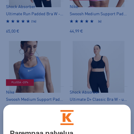
Shock Absorber
Nike
Ultimate Run Padded Bra W - urheiluliivit
Swoosh Medium Support Padded Sports Bra W - urheiluliivit
(14)
(4)
65,00 €
44,99 €
PLUSSA -20%
Nike
Shock Absorber
Swoosh Medium Support Padded Sports Bra W - urheiluliivit
Ultimate D+ Classic Bra W - urheiluliivit
(4)
(14)
44,99 €
55,00 €
Parempaa palvelua