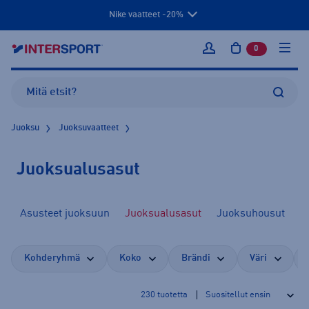
Nike vaatteet -20%
0
tuotetta osto
Kirjaudu sisään
Juoksu
Juoksuvaatteet
Juoksualusasut
un
Asusteet juoksuun
Juoksualusasut
Juoksuhousut
Kohderyhmä
Koko
Brändi
Väri
230
tuotetta