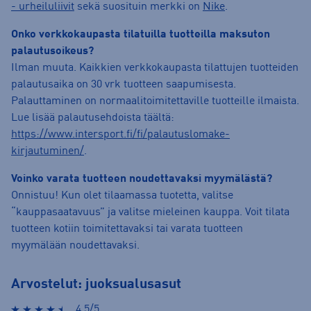
- urheiluliivit
sekä suosituin merkki on
Nike
.
Onko verkkokaupasta tilatuilla tuotteilla maksuton
palautusoikeus?
Ilman muuta. Kaikkien verkkokaupasta tilattujen tuotteiden
palautusaika on 30 vrk tuotteen saapumisesta.
Palauttaminen on normaalitoimitettaville tuotteille ilmaista.
Lue lisää palautusehdoista täältä:
https://www.intersport.fi/fi/palautuslomake-
kirjautuminen/
.
Voinko varata tuotteen noudettavaksi myymälästä?
Onnistuu! Kun olet tilaamassa tuotetta, valitse
“kauppasaatavuus” ja valitse mieleinen kauppa. Voit tilata
tuotteen kotiin toimitettavaksi tai varata tuotteen
myymälään noudettavaksi.
Arvostelut: juoksualusasut
4.5/5