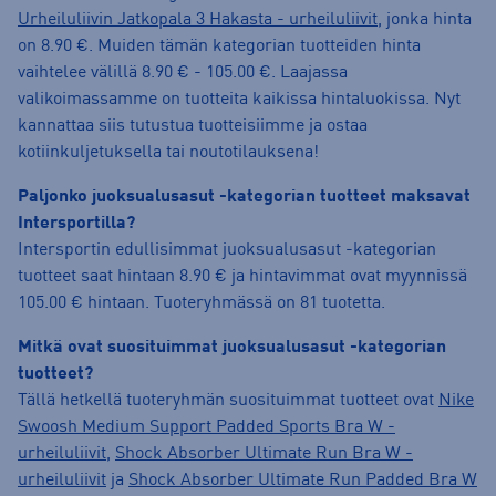
Urheiluliivin Jatkopala 3 Hakasta - urheiluliivit
, jonka hinta
on 8.90 €. Muiden tämän kategorian tuotteiden hinta
vaihtelee välillä 8.90 € - 105.00 €. Laajassa
valikoimassamme on tuotteita kaikissa hintaluokissa. Nyt
kannattaa siis tutustua tuotteisiimme ja ostaa
kotiinkuljetuksella tai noutotilauksena!
Paljonko juoksualusasut -kategorian tuotteet maksavat
Intersportilla?
Intersportin edullisimmat juoksualusasut -kategorian
tuotteet saat hintaan 8.90 € ja hintavimmat ovat myynnissä
105.00 € hintaan. Tuoteryhmässä on 81 tuotetta.
Mitkä ovat suosituimmat juoksualusasut -kategorian
tuotteet?
Tällä hetkellä tuoteryhmän suosituimmat tuotteet ovat
Nike
Swoosh Medium Support Padded Sports Bra W -
urheiluliivit
,
Shock Absorber Ultimate Run Bra W -
urheiluliivit
ja
Shock Absorber Ultimate Run Padded Bra W