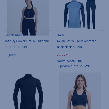
Shock Absorber
Halti
Infinity Power Bra W - urheiluliivit
Avion Set W - aluskerrasto
(0)
(138)
70,00 €
29,99 €
Norm. hinta:
60€
30pv alin hinta: 29,99€