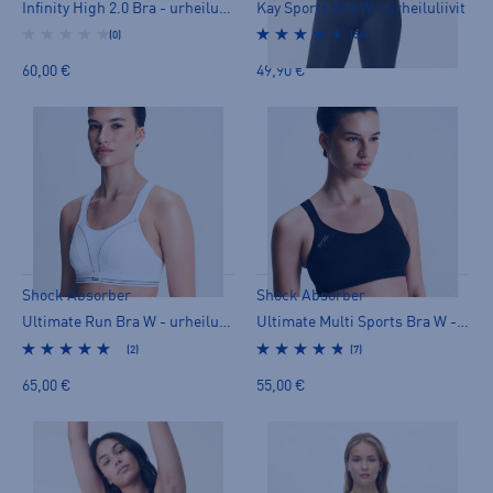
Infinity High 2.0 Bra - urheiluliivit
Kay Sports Bra W - urheiluliivit
(0)
(56)
60,00 €
49,90 €
Shock Absorber
Shock Absorber
Ultimate Run Bra W - urheiluliivit
Ultimate Multi Sports Bra W - urheiluliivit
(2)
(7)
65,00 €
55,00 €