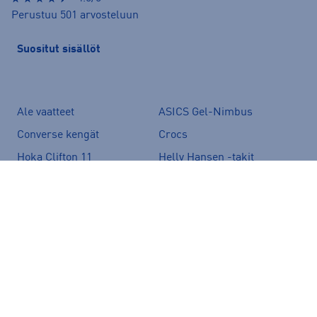
Perustuu 501 arvosteluun
Suositut sisällöt
Ale vaatteet
ASICS Gel-Nimbus
Converse kengät
Crocs
Hoka Clifton 11
Helly Hansen -takit
Hybridipyörät
Jalkapallokengät
Juoksukengät
Juoksuliivit
Juoksuvyöt
Jääkiekkomailat
Kevyttoppatakit
Kevytuntuvatakit
Kuoritakit
Lasten pyörä
Maastopyörä
Merinovillakerrastot
New Balance 530
New Balance kengät