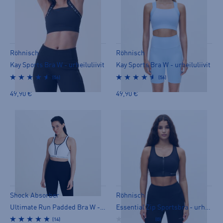
Röhnisch
Röhnisch
Kay Sports Bra W - urheiluliivit
Kay Sports Bra W - urheiluliivit
(56)
(56)
49,90 €
49,90 €
Shock Absorber
Röhnisch
Ultimate Run Padded Bra W - urheiluliivit
Essential Zip Sportsbra - urheiluliivit
(14)
(0)