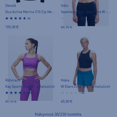
Devold
Odlo
Duo Active Merino 210 Zip Neck M - aluspaita
Seamless High Sport Bra W - urheiluliivit
(4)
(0)
105,00 €
64,90 €
Röhnisch
Hoka
Kay Sports Bra W - urheiluliivit
W Elaro Crop Bra - urheiluliivit
(56)
(0)
49,90 €
65,00 €
Näkyvissä
30
/
230
tuotetta
.