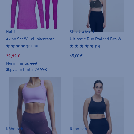
Halti
Shock Absorber
Avion Set W - aluskerrasto
Ultimate Run Padded Bra W - urheiluliivit
(138)
(14)
29,99 €
65,00 €
Norm. hinta:
60€
30pv alin hinta: 29,99€
Röhnisch
Röhnisch