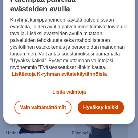
evästeiden avulla
K-ryhmä kumppaneineen käyttää palveluissaan
evästeitä, joiden avulla palvelumme toimivat toivotulla
tavalla. Lisäksi evästeiden avulla mitataan
palveluiden tehokkuutta sekä mahdollistetaan
Röhnisch
Shock Absorber
yksilöllinen ostokokemus ja personoidun mainonnan
Kay Sports Bra W - urheiluliivit
Ultimate D+ Classic Bra W - urheiluliivit
tarjoaminen. Voit antaa suostumuksesi painamalla
”Hyväksy kaikki”. Pystyt muuttamaan valintojasi
(56)
(14)
myöhemmin ”Evästeasetukset”-linkin kautta.
49,90 €
55,00 €
Lisätietoja K-ryhmän evästekäytännöistä
Lisää valintoja
Vain välttämättömät
Hyväksy kaikki
Under Armour
Röhnisch