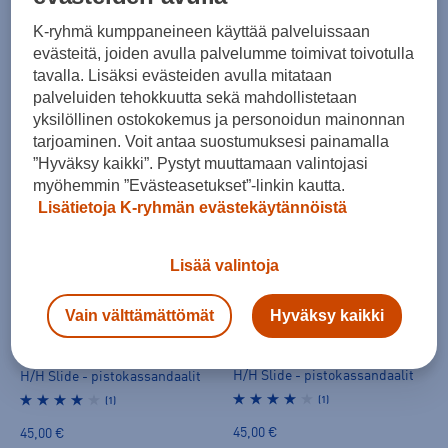
K-ryhmä kumppaneineen käyttää palveluissaan
evästeitä, joiden avulla palvelumme toimivat toivotulla
tavalla. Lisäksi evästeiden avulla mitataan
palveluiden tehokkuutta sekä mahdollistetaan
yksilöllinen ostokokemus ja personoidun mainonnan
tarjoaminen. Voit antaa suostumuksesi painamalla
Xtratuf
Xtratuf
”Hyväksy kaikki”. Pystyt muuttamaan valintojasi
M Ankle Deck Boot 6" - matalavartiset kumisaappaat
M Ankle Deck Boot 6" - matalavartiset kumisaappaat
myöhemmin ”Evästeasetukset”-linkin kautta.
(0)
(0)
Lisätietoja K-ryhmän evästekäytännöistä
120,00 €
120,00 €
Lisää valintoja
Vain välttämättömät
Hyväksy kaikki
Helly Hansen
Helly Hansen
H/H Slide - pistokassandaalit
H/H Slide - pistokassandaalit
(1)
(1)
45,00 €
45,00 €