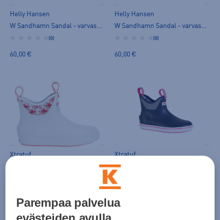
Helly Hansen
Helly Hansen
W Sandhamn Sandal - varvassandaalit
W Sandhamn Sandal - varvassandaalit
(0)
(0)
60,00 €
60,00 €
Xtratuf
Xtratuf
W Ankle Deck Boot 6" - matalavartiset kumisaappaat
W Ankle Deck Boot 6" - matalavartiset kumisaappaat
(2)
(2)
120,00 €
120,00 €
Parempaa palvelua
evästeiden avulla