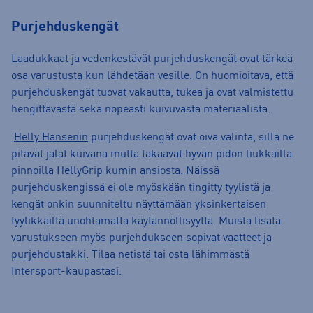
Purjehduskengät
Laadukkaat ja vedenkestävät purjehduskengät ovat tärkeä
osa varustusta kun lähdetään vesille. On huomioitava, että
purjehduskengät tuovat vakautta, tukea ja ovat valmistettu
hengittävästä sekä nopeasti kuivuvasta materiaalista.
Helly Hansenin
purjehduskengät ovat oiva valinta, sillä ne
pitävät jalat kuivana mutta takaavat hyvän pidon liukkailla
pinnoilla HellyGrip kumin ansiosta. Näissä
purjehduskengissä ei ole myöskään tingitty tyylistä ja
kengät onkin suunniteltu näyttämään yksinkertaisen
tyylikkäiltä unohtamatta käytännöllisyyttä. Muista lisätä
varustukseen myös
purjehdukseen sopivat vaatteet
ja
purjehdustakki
. Tilaa netistä tai osta lähimmästä
Intersport-kaupastasi.