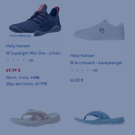
HINTA VERKOSSA
Helly Hansen
W Supalight Moc One - urheilusandaalit
Helly Hansen
(0)
W Archboard - kävelykengät
69,99 €
(0)
Norm. hinta:
110€
60,00 €
30pv alin hinta: 69,99€