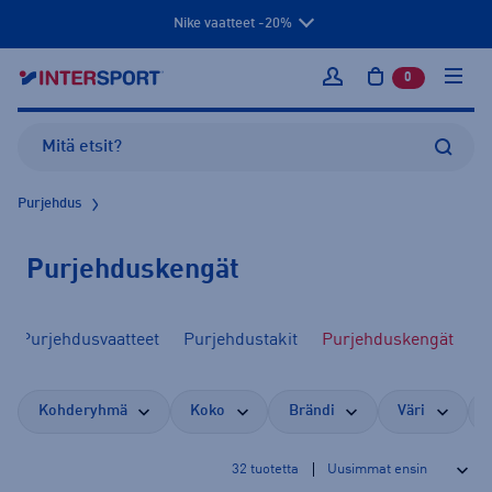
Nike vaatteet -20%
0
tuotetta osto
Kirjaudu sisään
Purjehdus
Purjehduskengät
Purjehdusvaatteet
Purjehdustakit
Purjehduskengät
Kohderyhmä
Koko
Brändi
Väri
32
tuotetta