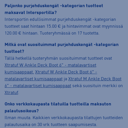
Paljonko purjehduskengät -kategorian tuotteet
maksavat Intersportilla?
Intersportin edullisimmat purjehduskengät -kategorian
tuotteet saat hintaan 15.00 € ja hintavimmat ovat myynnissä
120.00 € hintaan. Tuoteryhmässä on 17 tuotetta.
Mitkä ovat suosituimmat purjehduskengät -kategorian
tuotteet?
Tällä hetkellä tuoteryhmän suosituimmat tuotteet ovat
Xtratuf W Ankle Deck Boot 6" - matalavartiset
kumisaappaat
,
Xtratuf W Ankle Deck Boot 6" -
matalavartiset kumisaappaat
ja
Xtratuf M Ankle Deck Boot
6" - matalavartiset kumisaappaat
sekä suosituin merkki on
Xtratuf
.
Onko verkkokaupasta tilatuilla tuotteilla maksuton
palautusoikeus?
Ilman muuta. Kaikkien verkkokaupasta tilattujen tuotteiden
palautusaika on 30 vrk tuotteen saapumisesta.