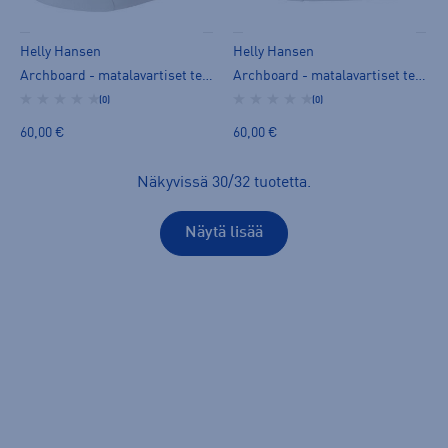
Helly Hansen
Helly Hansen
Archboard - matalavartiset tennarit
Archboard - matalavartiset tennarit
(0)
(0)
60,00 €
60,00 €
Näkyvissä
30
/
32
tuotetta
.
Näytä lisää