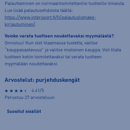
Palauttaminen on normaalitoimitettaville tuotteille ilmaista.
Lue lisää palautusehdoista täältä:
https://www.intersport.fi/fi/palautuslomake-
kirjautuminen/
.
Voinko varata tuotteen noudettavaksi myymälästä?
Onnistuu! Kun olet tilaamassa tuotetta, valitse
“kauppasaatavuus” ja valitse mieleinen kauppa. Voit tilata
tuotteen kotiin toimitettavaksi tai varata tuotteen
myymälään noudettavaksi.
Arvostelut: purjehduskengät
4.41/5
Perustuu 27 arvosteluun
Suositut sisällöt