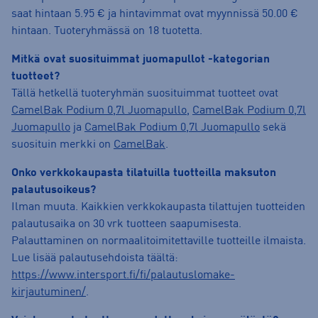
saat hintaan 5.95 € ja hintavimmat ovat myynnissä 50.00 €
hintaan. Tuoteryhmässä on 18 tuotetta.
Mitkä ovat suosituimmat juomapullot -kategorian
tuotteet?
Tällä hetkellä tuoteryhmän suosituimmat tuotteet ovat
CamelBak Podium 0,7l Juomapullo
,
CamelBak Podium 0,7l
Juomapullo
ja
CamelBak Podium 0,7l Juomapullo
sekä
suosituin merkki on
CamelBak
.
Onko verkkokaupasta tilatuilla tuotteilla maksuton
palautusoikeus?
Ilman muuta. Kaikkien verkkokaupasta tilattujen tuotteiden
palautusaika on 30 vrk tuotteen saapumisesta.
Palauttaminen on normaalitoimitettaville tuotteille ilmaista.
Lue lisää palautusehdoista täältä:
https://www.intersport.fi/fi/palautuslomake-
kirjautuminen/
.