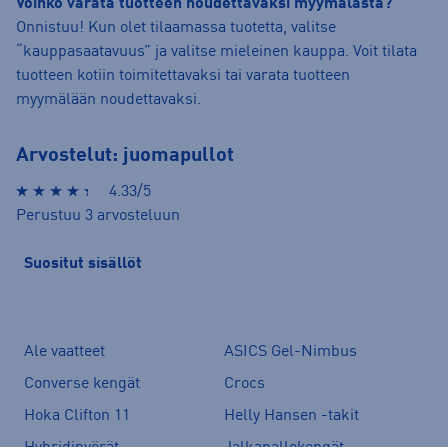
Voinko varata tuotteen noudettavaksi myymälästä?
Onnistuu! Kun olet tilaamassa tuotetta, valitse
“kauppasaatavuus” ja valitse mieleinen kauppa. Voit tilata
tuotteen kotiin toimitettavaksi tai varata tuotteen
myymälään noudettavaksi.
Arvostelut: juomapullot
4.33/5
Perustuu 3 arvosteluun
Suositut sisällöt
Ale vaatteet
ASICS Gel-Nimbus
Converse kengät
Crocs
Hoka Clifton 11
Helly Hansen -takit