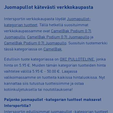
Juomapullot kätevästi verkkokaupasta
Intersportin verkkokaupasta löydät
Juomapullot-
kategorian tuotteet
. Tällä hetkellä suosituimmat
verkkokaupassamme ovat
CamelBak Podium 0,7l
Juomapullo
,
CamelBak Podium 0,7l Juomapullo
ja
CamelBak Podium 0,7l Juomapullo
. Suosituin tuotemerkki
tässä kategoriassa on
CamelBak
.
Edullisin tuote kategoriassa on
OXC PULLOTELINE
, jonka
hinta on 5.95 €. Muiden tämän kategorian tuotteiden hinta
vaihtelee välillä 5.95 € - 50.00 €. Laajassa
valikoimassamme on tuotteita kaikissa hintaluokissa. Nyt
kannattaa siis tutustua tuotteisiimme ja ostaa
kotiinkuljetuksella tai noutotilauksena!
Paljonko juomapullot -kategorian tuotteet maksavat
Intersportilla?
Intersportin edullisimmat juomapullot -kategorian tuotteet