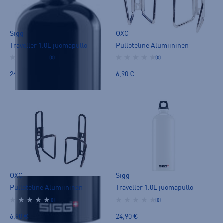
Sigg
OXC
Traveller 1.0L juomapullo
Pulloteline Alumiininen
(0)
(0)
24,90 €
6,90 €
OXC
Sigg
Pulloteline Alumiininen
Traveller 1.0L juomapullo
(0)
(0)
6,90 €
24,90 €