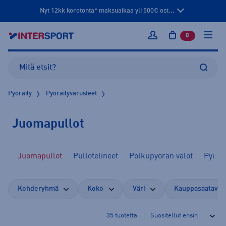
Nyt 12kk korotonta* maksuaikaa yli 500€ ost...
0
tuotetta osto
Kirjaudu sisään
Pyöräily
Pyöräilyvarusteet
Juomapullot
ot
Juomapullot
Pullotelineet
Polkupyörän valot
Pyöräi
Kohderyhmä
Koko
Väri
Kauppasaatavuu
35
tuotetta