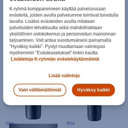
K-ryhmä kumppaneineen käyttää palveluissaan
evästeitä, joiden avulla palvelumme toimivat toivotulla
tavalla. Lisäksi evästeiden avulla mitataan
palveluiden tehokkuutta sekä mahdollistetaan
yksilöllinen ostokokemus ja personoidun mainonnan
tarjoaminen. Voit antaa suostumuksesi painamalla
CamelBak
Elite
”Hyväksy kaikki”. Pystyt muuttamaan valintojasi
Podium 0,7l Juomapullo
Juomapullo FLY TEX 550ml
myöhemmin ”Evästeasetukset”-linkin kautta.
(2)
(0)
Lisätietoja K-ryhmän evästekäytännöistä
16,90 €
6,90 €
Lisää valintoja
Vain välttämättömät
Hyväksy kaikki
Elite
Elite