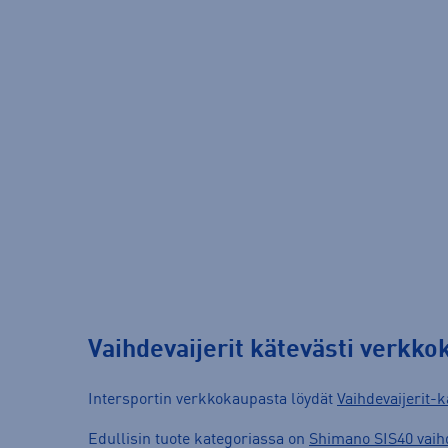
Vaihdevaijerit kätevästi verkk
Intersportin verkkokaupasta löydät
Vaihdevaijerit-k
Edullisin tuote kategoriassa on
Shimano SIS40 vaihd