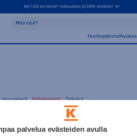
Nyt 12kk korotonta* maksuaikaa yli 500€ ostoksiin!
Huoltopalvelut
Asiakas
Jarruvaijerit
Vaihdevaijerit
Työkalut
paa palvelua evästeiden avulla