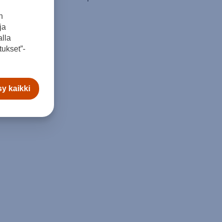
n
ja
lla
ukset”-
y kaikki