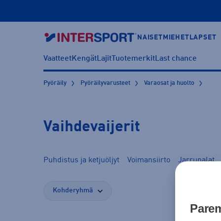
NAISET
MIEHET
LAPSET
Vaatteet
Kengät
Lajit
Tuotemerkit
Last chance
Pyöräily
Pyöräilyvarusteet
Varaosat ja huolto
Vaihdevaijerit
Puhdistus ja ketjuöljyt
Voimansiirto
Jarrupalat
Kohderyhmä
Parem