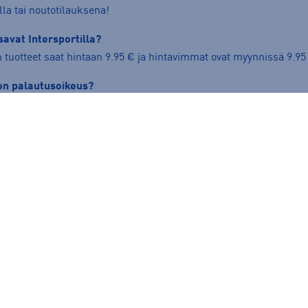
lla tai noutotilauksena!
savat Intersportilla?
n tuotteet saat hintaan 9.95 € ja hintavimmat ovat myynnissä 9.95
ton palautusoikeus?
tteiden palautusaika on 30 vrk tuotteen saapumisesta. Palauttami
rsport.fi/fi/palautuslomake-kirjautuminen/
.
tä?
ppasaatavuus” ja valitse mieleinen kauppa. Voit tilata tuotteen ko
ASICS Gel-Nimbus
Con