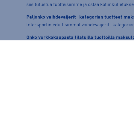
siis tutustua tuotteisiimme ja ostaa kotiinkuljetukse
Paljonko vaihdevaijerit -kategorian tuotteet mak
Intersportin edullisimmat vaihdevaijerit -kategoria
Onko verkkokaupasta tilatuilla tuotteilla maksu
Ilman muuta. Kaikkien verkkokaupasta tilattujen tuo
Lue lisää palautusehdoista täältä:
https://www.inte
Voinko varata tuotteen noudettavaksi myymäläs
Onnistuu! Kun olet tilaamassa tuotetta, valitse “kau
noudettavaksi.
Suositut sisällöt
Ale vaatteet