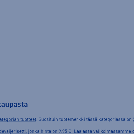
okaupasta
ategorian tuotteet
. Suosituin tuotemerkki tässä kategoriassa on
evaijerisetti
, jonka hinta on 9.95 €. Laajassa valikoimassamme o