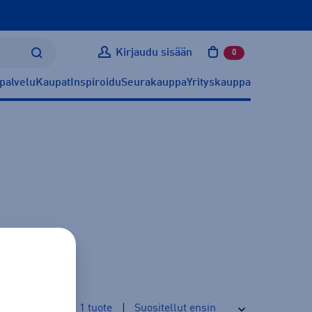
Kirjaudu sisään
0
tuotetta ostoskoris
palvelu
Kaupat
Inspiroidu
Seurakauppa
Yrityskauppa
1
tuote