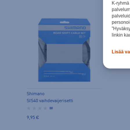
K-ryhmä 
palvelumm
palvelui
personoi
”Hyväksy
linkin ka
Lisää va
Shimano
SIS40 vaihdevaijerisetti
(0)
9,95 €