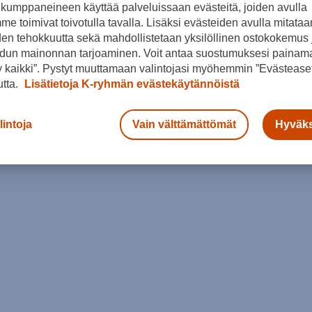
kumppaneineen käyttää palveluissaan evästeitä, joiden avulla
e toimivat toivotulla tavalla. Lisäksi evästeiden avulla mitataa
den tehokkuutta sekä mahdollistetaan yksilöllinen ostokokemus 
dun mainonnan tarjoaminen. Voit antaa suostumuksesi painama
 kaikki”. Pystyt muuttamaan valintojasi myöhemmin ”Evästeaset
utta.
Lisätietoja K-ryhmän evästekäytännöistä
lintoja
Vain välttämättömät
Hyväks