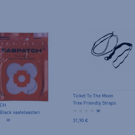
Ticket To The Moon
Tree Friendly Straps
TCH
(0)
Black vaatelaastari
31,90 €
(0)