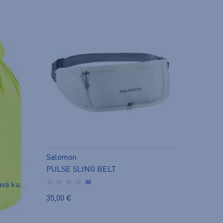
Salomon
PULSE SLING BELT
(0)
Lightweight 15l bag vedenpitävä kuivapussi
35,00 €