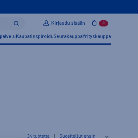
Kirjaudu sisään
0
tuotetta ostoskoris
palvelu
Kaupat
Inspiroidu
Seurakauppa
Yrityskauppa
34
tuotetta