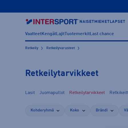
NAISET
MIEHET
LAPSET
Vaatteet
Kengät
Lajit
Tuotemerkit
Last chance
Retkeily
Retkeilyvarusteet
Retkeilytarvikkeet
Lasit
Juomapullot
Retkeilytarvikkeet
Retkikeit
Kohderyhmä
Koko
Brändi
Vä