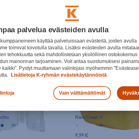
paa palvelua evästeiden avulla
kumppaneineen käyttää palveluissaan evästeitä, joiden avulla
e toimivat toivotulla tavalla. Lisäksi evästeiden avulla mitataa
den tehokkuutta sekä mahdollistetaan yksilöllinen ostokokemus 
dun mainonnan tarjoaminen. Voit antaa suostumuksesi painama
 kaikki”. Pystyt muuttamaan valintojasi myöhemmin ”Evästeaset
utta.
Lisätietoja K-ryhmän evästekäytännöistä
lintoja
Vain välttämättömät
Hyväks
EY
McKINLEY
ncho
Rain Cover II
(1)
(0)
9,99 €