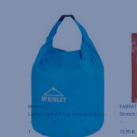
McKINLEY
FABPA
Lightweight 25l bag vedenpitävä suojapussi
Stretch 
(0)
19,90 €
13,90 €