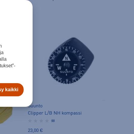
n
ja
lla
ukset”-
y kaikki
Suunto
Clipper L/B NH kompassi
(0)
23,00 €