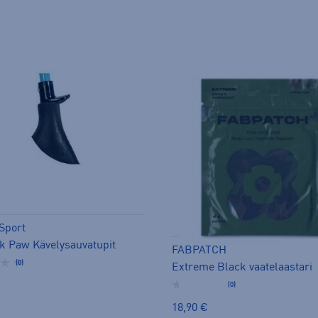
Sport
k Paw Kävelysauvatupit
FABPATCH
(0)
Extreme Black vaatelaastari
(0)
18,90 €