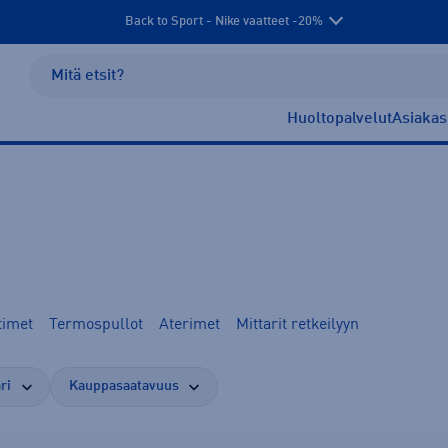
Back to Sport - Nike vaatteet -20%
Huoltopalvelut
Asiakas
timet
Termospullot
Aterimet
Mittarit retkeilyyn
ri
Kauppasaatavuus