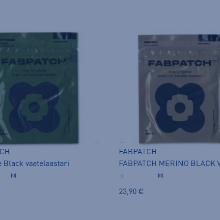
TCH
FABPATCH
 Black vaatelaastari
(0)
(0)
23,90 €