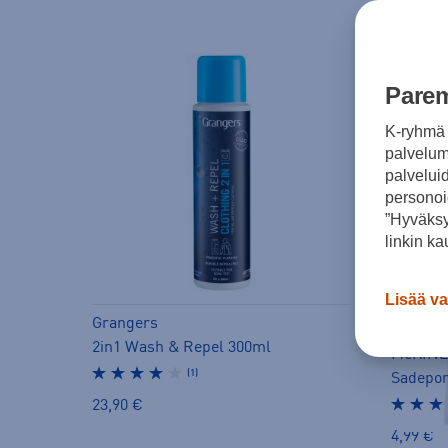
Parem
K-ryhmä 
palvelumm
palvelui
personoi
”Hyväksy
linkin ka
Lisää va
Grangers
2in1 Wash & Repel 300ml
McKINL
(1)
Sadepo
23,90 €
4,99 €