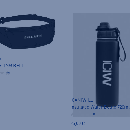
n
SLING BELT
(0)
ICANIWILL
Insulated Water Bottle 720ml
(0)
25,00 €