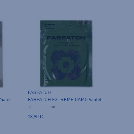
FABPATCH
FABPATCH MERINO BLACK Vaatelaastari
FABPATCH EXTREME CAMO Vaatelaastari
(0)
18,90 €