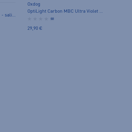
Oxdog
OptiLight Carbon MBC Ultra Violet - salibandylapa
Avox Carbon MBC White/gold - salibandylapa
(0)
29,90 €