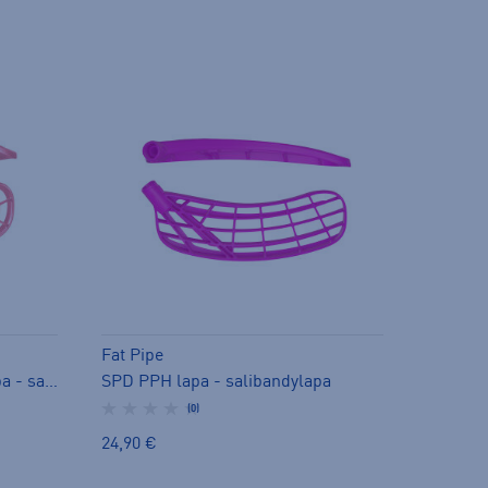
Fat Pipe
Jab PPB shrimp pink FH4 lapa - salibandylapa
SPD PPH lapa - salibandylapa
(0)
24,90 €