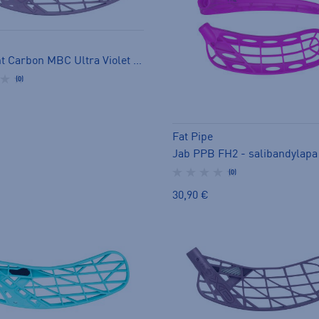
OptiLight Carbon MBC Ultra Violet - salibandylapa
(0)
Fat Pipe
Jab PPB FH2 - salibandylapa
(0)
30,90 €