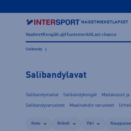
NAISET
MIEHET
LAPSET
Vaatteet
Kengät
Lajit
Tuotemerkit
Last chance
Salibandy
Salibandylavat
Salibandymailat
Salibandykengät
Mailakassit ja
Salibandyvarusteet
Maalivahdin varusteet
Urhei
Koko
Brändi
Väri
Kauppasaa