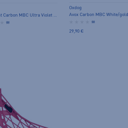
Oxdog
OptiLight Carbon MBC Ultra Violet - salibandylapa
(0)
(0)
29,90 €