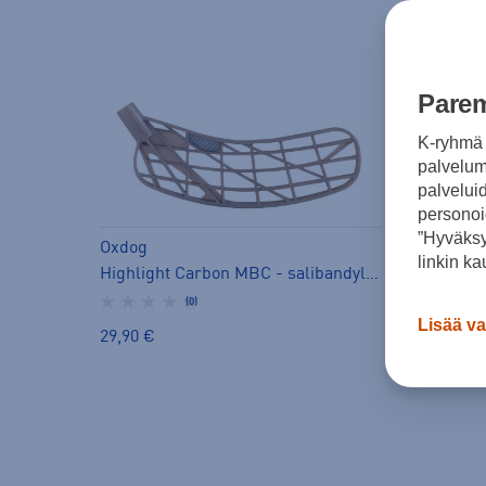
Parem
K-ryhmä 
palvelumm
palvelui
personoi
”Hyväksy
Oxdog
Oxdog
linkin ka
Highlight Carbon MBC - salibandylapa
(0)
Lisää va
32,90 €
29,90 €