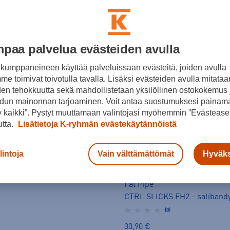
paa palvelua evästeiden avulla
kumppaneineen käyttää palveluissaan evästeitä, joiden avulla
e toimivat toivotulla tavalla. Lisäksi evästeiden avulla mitataa
den tehokkuutta sekä mahdollistetaan yksilöllinen ostokokemus 
dun mainonnan tarjoaminen. Voit antaa suostumuksesi painama
 kaikki”. Pystyt muuttamaan valintojasi myöhemmin ”Evästeaset
utta.
Lisätietoja K-ryhmän evästekäytännöistä
FSL (FastShootLight) Carbon MBC2 Smoke grey/gold lapa - salibandylapa
(0)
lintoja
Vain välttämättömät
Hyväks
Fat Pipe
CTRL SLICKS FH2 - saliband
(0)
30,90 €