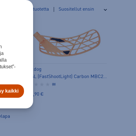
98
tuotetta
n
ja
lla
ukset”-
Oxdog
FSL (FastShootLight) Carbon MBC2 Smoke grey/gold lapa - salibandylapa
(0)
y kaikki
32,90 €
ylapa