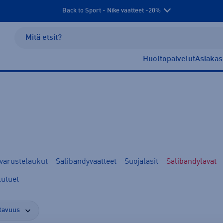
Back to Sport - Nike vaatteet -20%
Huoltopalvelut
Asiakas
 varustelaukut
Salibandyvaatteet
Suojalasit
Salibandylavat
lutuet
tavuus