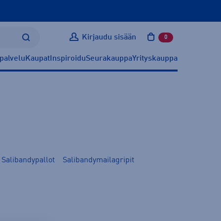
Kirjaudu sisään
0
tuotetta ostoskoris
palvelu
Kaupat
Inspiroidu
Seurakauppa
Yrityskauppa
Salibandypallot
Salibandymailagripit