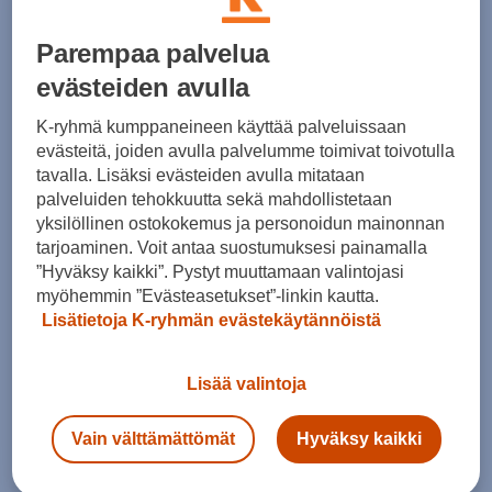
24,90 €
129,00 €
Parempaa palvelua
evästeiden avulla
K-ryhmä kumppaneineen käyttää palveluissaan
evästeitä, joiden avulla palvelumme toimivat toivotulla
tavalla. Lisäksi evästeiden avulla mitataan
palveluiden tehokkuutta sekä mahdollistetaan
yksilöllinen ostokokemus ja personoidun mainonnan
tarjoaminen. Voit antaa suostumuksesi painamalla
Hestra
Hestra
”Hyväksy kaikki”. Pystyt muuttamaan valintojasi
Deerskin Primaloft Rib Gloves M
Powder Gauntlet 5-finger
myöhemmin ”Evästeasetukset”-linkin kautta.
(3)
(4)
Lisätietoja K-ryhmän evästekäytännöistä
129,00 €
109,00 €
Lisää valintoja
Vain välttämättömät
Hyväksy kaikki