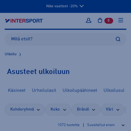
Nike vaatteet -20%
0
tuotetta osto
Kirjaudu sisään
Ulkoilu
Asusteet ulkoiluun
Käsineet
Urheilulasit
Ulkoilupäähineet
Ulkoilusukat
Kohderyhmä
Koko
Brändi
Väri
1072
tuotetta