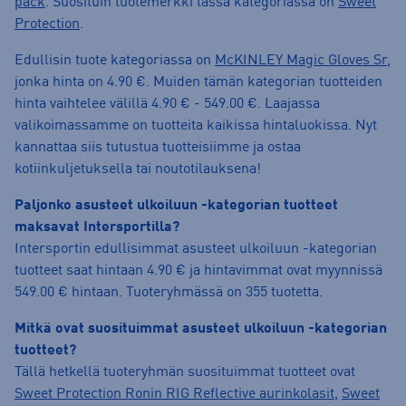
pack
. Suosituin tuotemerkki tässä kategoriassa on
Sweet
Protection
.
Edullisin tuote kategoriassa on
McKINLEY Magic Gloves Sr
,
jonka hinta on 4.90 €. Muiden tämän kategorian tuotteiden
hinta vaihtelee välillä 4.90 € - 549.00 €. Laajassa
valikoimassamme on tuotteita kaikissa hintaluokissa. Nyt
kannattaa siis tutustua tuotteisiimme ja ostaa
kotiinkuljetuksella tai noutotilauksena!
Paljonko asusteet ulkoiluun -kategorian tuotteet
maksavat Intersportilla?
Intersportin edullisimmat asusteet ulkoiluun -kategorian
tuotteet saat hintaan 4.90 € ja hintavimmat ovat myynnissä
549.00 € hintaan. Tuoteryhmässä on 355 tuotetta.
Mitkä ovat suosituimmat asusteet ulkoiluun -kategorian
tuotteet?
Tällä hetkellä tuoteryhmän suosituimmat tuotteet ovat
Sweet Protection Ronin RIG Reflective aurinkolasit
,
Sweet