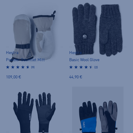
Hestra
Hestra
Powder Gauntlet Mitt
Basic Wool Glove
(9)
(2)
109,00 €
44,90 €