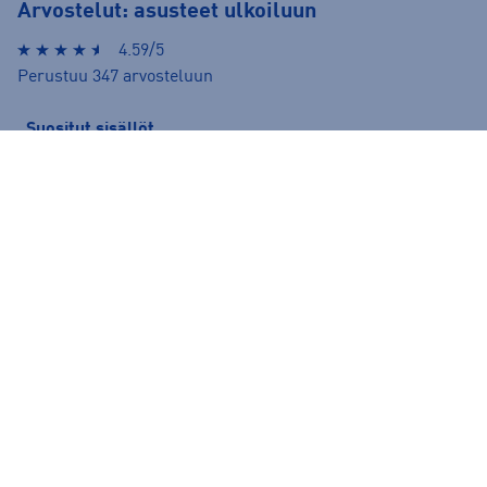
Arvostelut: asusteet ulkoiluun
4.59/5
Perustuu 347 arvosteluun
Suositut sisällöt
Ale vaatteet
ASICS Gel-Nimbus
Converse kengät
Crocs
Hoka Clifton 11
Helly Hansen -takit
Hybridipyörät
Jalkapallokengät
Juoksukengät
Juoksuliivit
Juoksuvyöt
Jääkiekkomailat
Kevyttoppatakit
Kevytuntuvatakit
Kuoritakit
Lasten pyörä