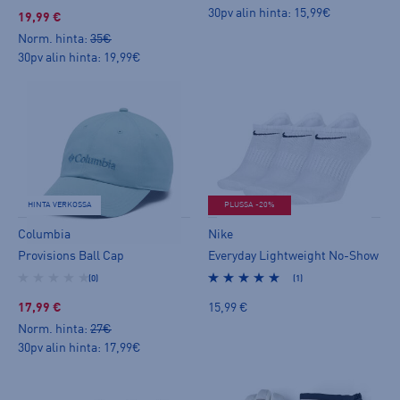
30pv alin hinta: 15,99€
19,99 €
Norm. hinta:
35€
30pv alin hinta: 19,99€
HINTA VERKOSSA
PLUSSA -20%
Columbia
Nike
Provisions Ball Cap
Everyday Lightweight No-Show
(0)
(1)
17,99 €
15,99 €
Norm. hinta:
27€
30pv alin hinta: 17,99€