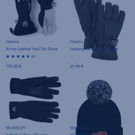
Hestra
Hestra
Army Leather Heli Ski Glove
Isaberg CZone Jr -5 finger
(3)
(0)
159,00 €
49,90 €
McKINLEY
McKINLEY