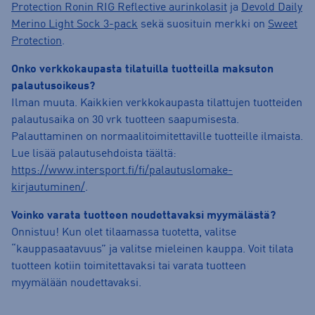
Protection Ronin RIG Reflective aurinkolasit
ja
Devold Daily
Merino Light Sock 3-pack
sekä suosituin merkki on
Sweet
Protection
.
Onko verkkokaupasta tilatuilla tuotteilla maksuton
palautusoikeus?
Ilman muuta. Kaikkien verkkokaupasta tilattujen tuotteiden
palautusaika on 30 vrk tuotteen saapumisesta.
Palauttaminen on normaalitoimitettaville tuotteille ilmaista.
Lue lisää palautusehdoista täältä:
https://www.intersport.fi/fi/palautuslomake-
kirjautuminen/
.
Voinko varata tuotteen noudettavaksi myymälästä?
Onnistuu! Kun olet tilaamassa tuotetta, valitse
“kauppasaatavuus” ja valitse mieleinen kauppa. Voit tilata
tuotteen kotiin toimitettavaksi tai varata tuotteen
myymälään noudettavaksi.