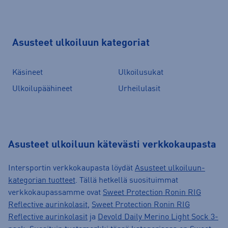
Asusteet ulkoiluun kategoriat
Käsineet
Ulkoilusukat
Ulkoilupäähineet
Urheilulasit
Asusteet ulkoiluun kätevästi verkkokaupasta
Intersportin verkkokaupasta löydät
Asusteet ulkoiluun-
kategorian tuotteet
. Tällä hetkellä suosituimmat
verkkokaupassamme ovat
Sweet Protection Ronin RIG
Reflective aurinkolasit
,
Sweet Protection Ronin RIG
Reflective aurinkolasit
ja
Devold Daily Merino Light Sock 3-