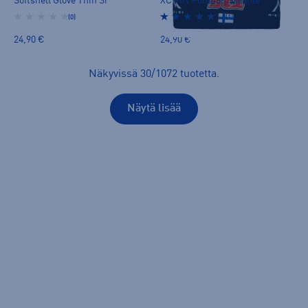
Softshell Glove Thin Sr
XC FIN Pompom Beanie
(0)
(1)
24,90 €
24,90 €
Näkyvissä
30
/
1072
tuotetta
.
Näytä lisää