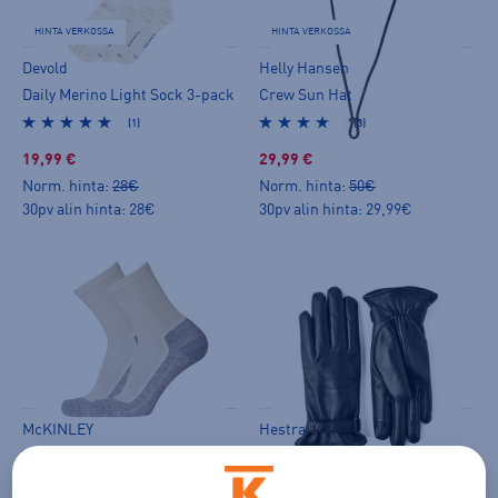
HINTA VERKOSSA
HINTA VERKOSSA
Devold
Helly Hansen
Daily Merino Light Sock 3-pack
Crew Sun Hat
(1)
(3)
19,99 €
29,99 €
Norm. hinta:
28€
Norm. hinta:
50€
30pv alin hinta: 28€
30pv alin hinta: 29,99€
McKINLEY
Hestra
Villapohjasukka 2-pack FI
Menja
(12)
(0)