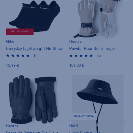
PLUSSA -20%
Nike
Hestra
Everyday Lightweight No-Show
Powder Gauntlet 5-finger
(1)
(4)
15,99 €
109,00 €
HINTA VERKOSSA
Hestra
Halti