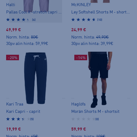
Halti
McKINLEY
Pallas Cool X -stretch capri W - caprit
Ley Softshell Shorts M - shortsit
(6)
(10)
49,99 €
24,99 €
Norm. hinta:
80€
Norm. hinta:
49,90€
30pv alin hinta: 59,99€
30pv alin hinta: 39,99€
-20%
-14%
Kari Traa
Haglöfs
Kari Capri - caprit
Morän Shorts M - shortsit
(5)
(0)
19,99 €
59,99 €
Norm. hinta:
45€
Norm. hinta:
109€