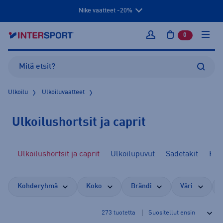
Nike vaatteet -20%
0
tuotetta osto
Kirjaudu sisään
Ulkoilu
Ulkoiluvaatteet
Ulkoilushortsit ja caprit
ot
Ulkoilushortsit ja caprit
Ulkoilupuvut
Sadetakit
Ham
Kohderyhmä
Koko
Brändi
Väri
273
tuotetta