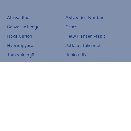
Ale vaatteet
ASICS Gel-Nimbus
Converse kengät
Crocs
Hoka Clifton 11
Helly Hansen -takit
Hybridipyörät
Jalkapallokengät
Juoksukengät
Juoksuliivit
Juoksuvyöt
Jääkiekkomailat
Kevyttoppatakit
Kevytuntuvatakit
Kuoritakit
Lasten pyörä
Maastopyörä
Merinovillakerrastot
New Balance 530
New Balance kengät
North Face takit
Paljasjalkakengät
Peak Performance takit
Polkupyörä
Pyöräilykengät
Pyöräilykypärä