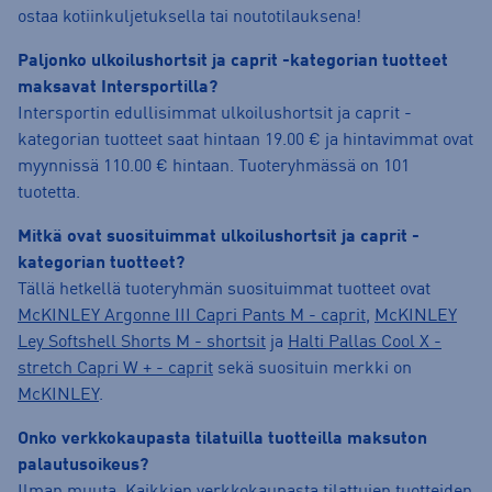
ostaa kotiinkuljetuksella tai noutotilauksena!
Paljonko ulkoilushortsit ja caprit -kategorian tuotteet
maksavat Intersportilla?
Intersportin edullisimmat ulkoilushortsit ja caprit -
kategorian tuotteet saat hintaan 19.00 € ja hintavimmat ovat
myynnissä 110.00 € hintaan. Tuoteryhmässä on 101
tuotetta.
Mitkä ovat suosituimmat ulkoilushortsit ja caprit -
kategorian tuotteet?
Tällä hetkellä tuoteryhmän suosituimmat tuotteet ovat
McKINLEY Argonne III Capri Pants M - caprit
,
McKINLEY
Ley Softshell Shorts M - shortsit
ja
Halti Pallas Cool X -
stretch Capri W + - caprit
sekä suosituin merkki on
McKINLEY
.
Onko verkkokaupasta tilatuilla tuotteilla maksuton
palautusoikeus?