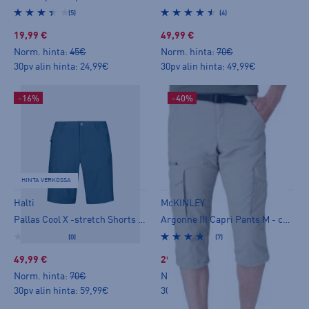
(5)
(4)
19,99 €
49,99 €
Norm. hinta:
45€
Norm. hinta:
70€
30pv alin hinta: 24,99€
30pv alin hinta: 49,99€
-16%
-40%
HINTA VERKOSSA
Halti
McKINLEY
Pallas Cool X -stretch Shorts M - shortsit
Argonne III Capri Pants M - caprit
(0)
(7)
49,99 €
29,99 €
Norm. hinta:
70€
Norm. hinta:
54,90€
30pv alin hinta: 59,99€
30pv alin hinta: 49,99€