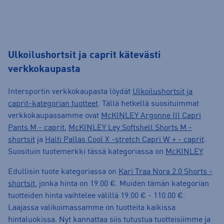
Ulkoilushortsit ja caprit kätevästi
verkkokaupasta
Intersportin verkkokaupasta löydät
Ulkoilushortsit ja
caprit-kategorian tuotteet
. Tällä hetkellä suosituimmat
verkkokaupassamme ovat
McKINLEY Argonne III Capri
Pants M - caprit
,
McKINLEY Ley Softshell Shorts M -
shortsit
ja
Halti Pallas Cool X -stretch Capri W + - caprit
.
Suosituin tuotemerkki tässä kategoriassa on
McKINLEY
.
Edullisin tuote kategoriassa on
Kari Traa Nora 2.0 Shorts -
shortsit
, jonka hinta on 19.00 €. Muiden tämän kategorian
tuotteiden hinta vaihtelee välillä 19.00 € - 110.00 €.
Laajassa valikoimassamme on tuotteita kaikissa
hintaluokissa. Nyt kannattaa siis tutustua tuotteisiimme ja