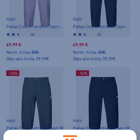
Halti
Halti
Pallas Cool X -stretch Capri W + - caprit
Pallas Cool X -stretch Capri W + - caprit
(2)
(2)
49,99 €
49,99 €
Norm. hinta:
80€
Norm. hinta:
80€
30pv alin hinta: 59,99€
30pv alin hinta: 59,99€
-16%
-16%
Halti
Halti
Pallas Cool X -stretch capri M - caprit
Pallas Cool X -stretch capri M - caprit
(4)
(4)