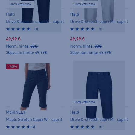
HINTA VERKOSSA
HINTA VERKOSSA
Halti
Halti
Drive X-stretch capri M - caprit
Drive X-stretch capri M - caprit
(1)
(1)
49,99 €
49,99 €
Norm. hinta:
80€
Norm. hinta:
80€
30pv alin hinta: 49,99€
30pv alin hinta: 49,99€
-40%
HINTA VERKOSSA
McKINLEY
Halti
Maple Stretch Capri W - caprit
Drive X-stretch capri M - caprit
(4)
(1)