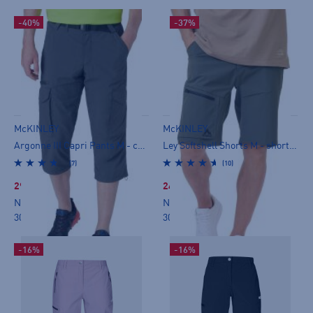
-40%
-37%
McKINLEY
McKINLEY
Argonne III Capri Pants M - caprit
Ley Softshell Shorts M - shortsit
(7)
(10)
29,99 €
24,99 €
Norm. hinta:
54,90€
Norm. hinta:
49,90€
30pv alin hinta: 49,99€
30pv alin hinta: 39,99€
-16%
-16%