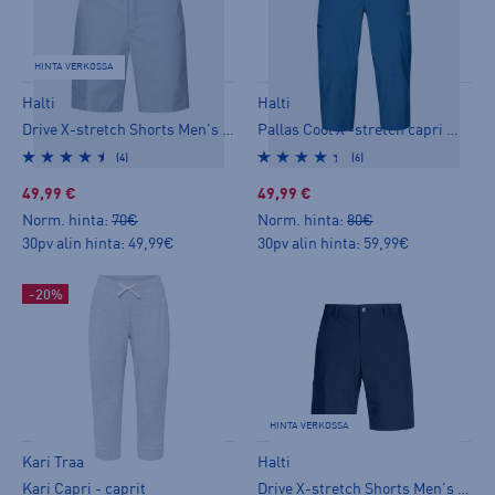
HINTA VERKOSSA
Halti
Halti
Drive X-stretch Shorts Men's - shortsit
Pallas Cool X -stretch capri W - caprit
(4)
(6)
49,99 €
49,99 €
Norm. hinta:
70€
Norm. hinta:
80€
30pv alin hinta: 49,99€
30pv alin hinta: 59,99€
-20%
HINTA VERKOSSA
Kari Traa
Halti
Kari Capri - caprit
Drive X-stretch Shorts Men's - shortsit