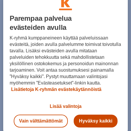
49,99 €
49,99 €
Norm. hinta:
80€
Norm. hinta:
80€
Parempaa palvelua
30pv alin hinta: 59,99€
30pv alin hinta: 59,99€
evästeiden avulla
-16%
-40%
K-ryhmä kumppaneineen käyttää palveluissaan
evästeitä, joiden avulla palvelumme toimivat toivotulla
tavalla. Lisäksi evästeiden avulla mitataan
palveluiden tehokkuutta sekä mahdollistetaan
yksilöllinen ostokokemus ja personoidun mainonnan
tarjoaminen. Voit antaa suostumuksesi painamalla
”Hyväksy kaikki”. Pystyt muuttamaan valintojasi
Halti
McKINLEY
myöhemmin ”Evästeasetukset”-linkin kautta.
Pallas Cool X -stretch capri W - caprit
Camp 3/4 Capri M - caprit
Lisätietoja K-ryhmän evästekäytännöistä
(6)
(5)
49,99 €
29,99 €
Lisää valintoja
Norm. hinta:
80€
Norm. hinta:
59,90€
30pv alin hinta: 59,99€
30pv alin hinta: 49,99€
Vain välttämättömät
Hyväksy kaikki
-40%
-16%