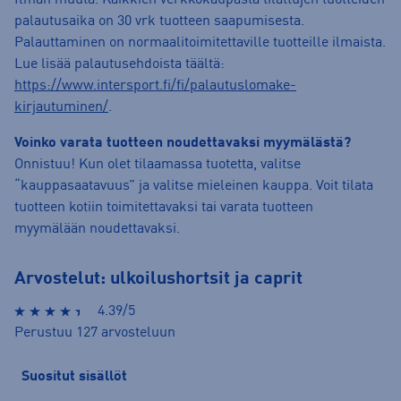
Ilman muuta. Kaikkien verkkokaupasta tilattujen tuotteiden
palautusaika on 30 vrk tuotteen saapumisesta.
Palauttaminen on normaalitoimitettaville tuotteille ilmaista.
Lue lisää palautusehdoista täältä:
https://www.intersport.fi/fi/palautuslomake-
kirjautuminen/
.
Voinko varata tuotteen noudettavaksi myymälästä?
Onnistuu! Kun olet tilaamassa tuotetta, valitse
“kauppasaatavuus” ja valitse mieleinen kauppa. Voit tilata
tuotteen kotiin toimitettavaksi tai varata tuotteen
myymälään noudettavaksi.
Arvostelut: ulkoilushortsit ja caprit
4.39/5
Perustuu 127 arvosteluun
Suositut sisällöt