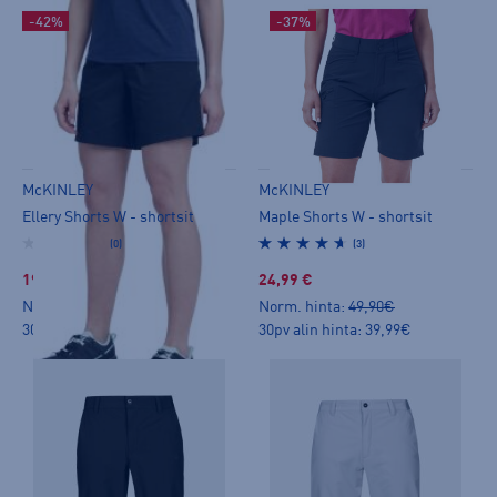
-42%
-37%
McKINLEY
McKINLEY
Ellery Shorts W - shortsit
Maple Shorts W - shortsit
(0)
(3)
19,99 €
24,99 €
Norm. hinta:
39,90€
Norm. hinta:
49,90€
30pv alin hinta: 34,99€
30pv alin hinta: 39,99€