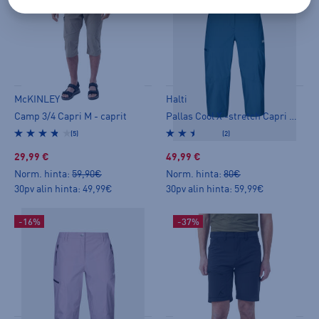
McKINLEY
Halti
Camp 3/4 Capri M - caprit
Pallas Cool X -stretch Capri W + - caprit
(5)
(2)
29,99 €
49,99 €
Norm. hinta:
59,90€
Norm. hinta:
80€
30pv alin hinta: 49,99€
30pv alin hinta: 59,99€
-16%
-37%