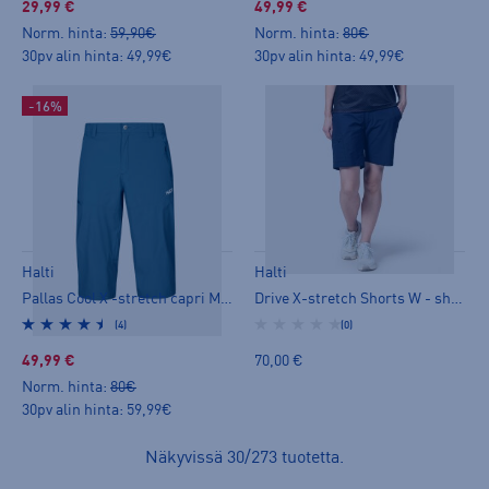
29,99 €
49,99 €
Norm. hinta:
59,90€
Norm. hinta:
80€
30pv alin hinta: 49,99€
30pv alin hinta: 49,99€
-16%
Halti
Halti
Pallas Cool X -stretch capri M - caprit
Drive X-stretch Shorts W - shortsit
(4)
(0)
49,99 €
70,00 €
Norm. hinta:
80€
30pv alin hinta: 59,99€
Näkyvissä
30
/
273
tuotetta
.