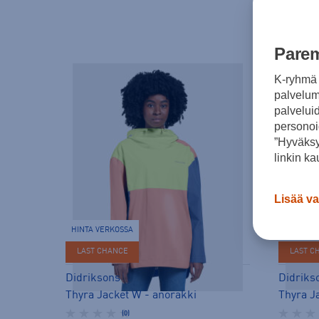
Parem
K-ryhmä 
palvelumm
palvelui
personoi
”Hyväksy
linkin ka
Lisää va
HINTA VERKOSSA
HINTA V
LAST CHANCE
LAST C
Didriksons
Didriks
Thyra Jacket W - anorakki
Thyra J
(0)