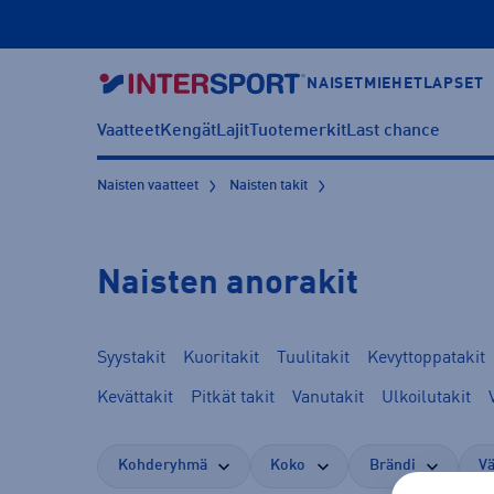
NAISET
MIEHET
LAPSET
Vaatteet
Kengät
Lajit
Tuotemerkit
Last chance
Naisten vaatteet
Naisten takit
Naisten anorakit
Syystakit
Kuoritakit
Tuulitakit
Kevyttoppatakit
Kevättakit
Pitkät takit
Vanutakit
Ulkoilutakit
Kohderyhmä
Koko
Brändi
Vä