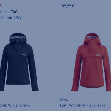
€
189,99 €
inta:
170€
n hinta: 110€
Swix
norak W - anorakki
Fjell Anorak W - anorakki