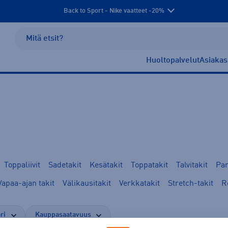
Back to Sport - Nike vaatteet -20%
Huoltopalvelut
Asiakas
Toppaliivit
Sadetakit
Kesätakit
Toppatakit
Talvitakit
Par
Vapaa-ajan takit
Välikausitakit
Verkkatakit
Stretch-takit
R
ri
Kauppasaatavuus