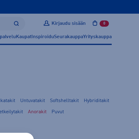
Kirjaudu sisään
0
tuotetta ostoskoris
palvelu
Kaupat
Inspiroidu
Seurakauppa
Yrityskauppa
katakit
Untuvatakit
Softshelltakit
Hybriditakit
etkeilytakit
Anorakit
Puvut