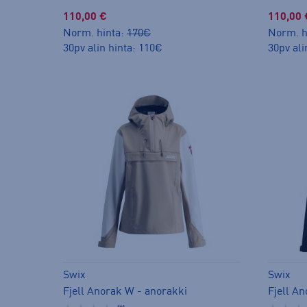
110,00 €
110,00 
Norm. hinta:
170€
Norm. h
30pv alin hinta: 110€
30pv ali
Swix
Swix
Fjell Anorak W - anorakki
Fjell A