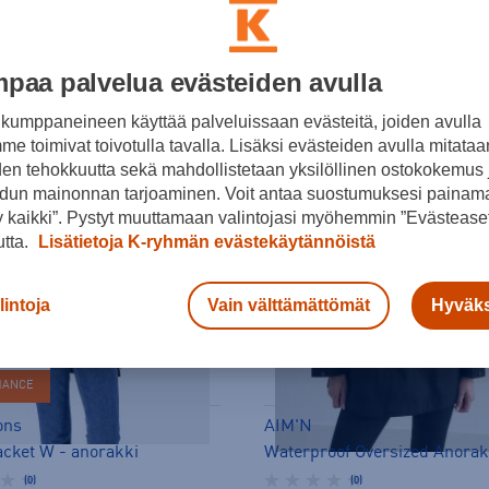
paa palvelua evästeiden avulla
kumppaneineen käyttää palveluissaan evästeitä, joiden avulla
e toimivat toivotulla tavalla. Lisäksi evästeiden avulla mitataa
den tehokkuutta sekä mahdollistetaan yksilöllinen ostokokemus 
dun mainonnan tarjoaminen. Voit antaa suostumuksesi painama
 kaikki”. Pystyt muuttamaan valintojasi myöhemmin ”Evästeaset
utta.
Lisätietoja K-ryhmän evästekäytännöistä
lintoja
Vain välttämättömät
Hyväks
ERKOSSA
HANCE
ons
AIM'N
acket W - anorakki
(0)
(0)