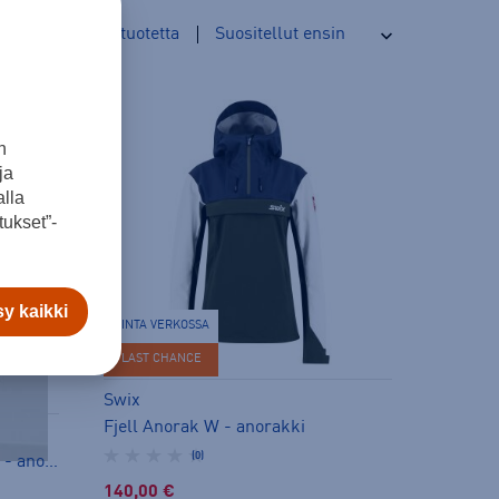
39
tuotetta
n
ja
lla
ukset”-
y kaikki
HINTA VERKOSSA
LAST CHANCE
Swix
Fjell Anorak W - anorakki
(0)
Waterproof Oversized Anorak - anorakki
140,00 €