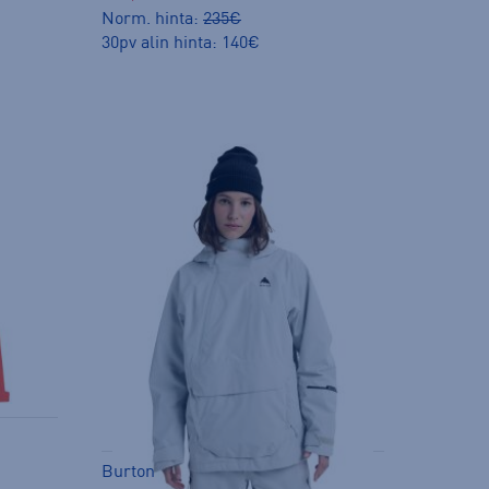
Norm. hinta:
235€
30pv alin hinta: 140€
Burton