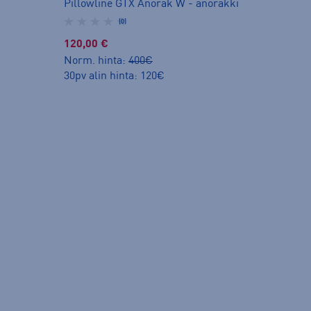
Pillowline GTX Anorak W - anorakki
(0)
120,00 €
Norm. hinta:
400€
30pv alin hinta: 120€