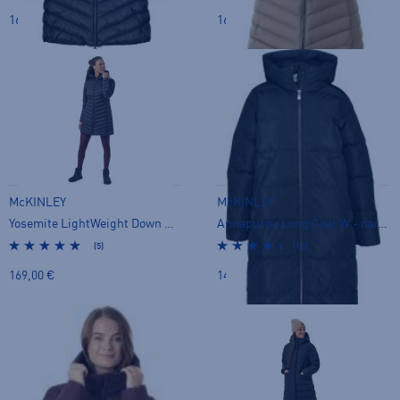
169,00 €
169,00 €
McKINLEY
McKINLEY
Yosemite LightWeight Down Coat W - naisten untuvatakki
Annapurna Long Coat W - naisten toppatakki
(5)
(12)
169,00 €
149,00 €