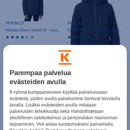
McKINLEY
McKINLEY
Makalu Down Jacket W - naisten untuvatakki
Fernie Ski Jacket W - naisten toppatakki
(5)
(1)
199,00 €
249,00 €
Parempaa palvelua
evästeiden avulla
K-ryhmä kumppaneineen käyttää palveluissaan
evästeitä, joiden avulla palvelumme toimivat toivotulla
tavalla. Lisäksi evästeiden avulla mitataan
McKINLEY
McKINLEY
palveluiden tehokkuutta sekä mahdollistetaan
Annaberg Ski Jacket W - naisten toppatakki
Tilda LW Jacket W - naisten kevytvanutakki
yksilöllinen ostokokemus ja personoidun mainonnan
(3)
(0)
tarjoaminen. Voit antaa suostumuksesi painamalla
159,00 €
99,90 €