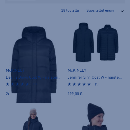
28
tuotetta
McKINLEY
McKINLEY
Desire Down Coat W - naisten untuvatakki
Jennifer 3in1 Coat W - naisten kevytvanutakki
(1)
(1)
249,00 €
199,00 €