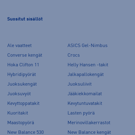
Suositut sisällöt
Ale vaatteet
ASICS Gel-Nimbus
Converse kengät
Crocs
Hoka Clifton 11
Helly Hansen -takit
Hybridipyörät
Jalkapallokengät
Juoksukengät
Juoksuliivit
Juoksuvyöt
Jääkiekkomailat
Kevyttoppatakit
Kevytuntuvatakit
Kuoritakit
Lasten pyörä
Maastopyörä
Merinovillakerrastot
New Balance 530
New Balance kengät