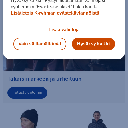
”Hyväksy kaikki”. Pystyt muuttamaan valintojasi
myöhemmin ”Evästeasetukset”-linkin kautta.
Lisätietoja K-ryhmän evästekäytännöistä
Lisää valintoja
Vain välttämättömät
Hyväksy kaikki
Takaisin arkeen ja urheiluun
Tutustu diileihin