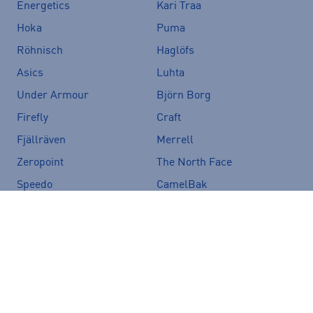
Energetics
Kari Traa
Hoka
Puma
Röhnisch
Haglöfs
Asics
Luhta
Under Armour
Björn Borg
Firefly
Craft
Fjällräven
Merrell
Zeropoint
The North Face
Speedo
CamelBak
Salomon
Icepeak
Vans
Crocs