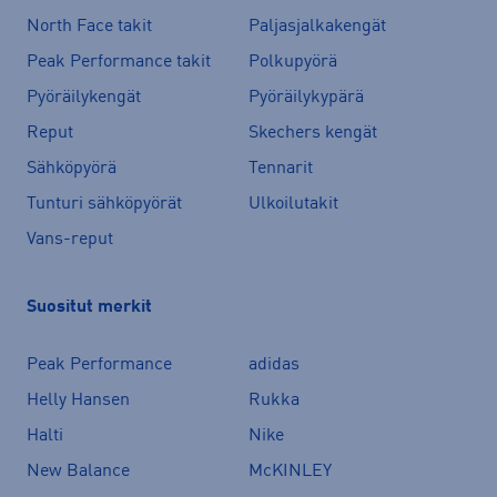
North Face takit
Paljasjalkakengät
Peak Performance takit
Polkupyörä
Pyöräilykengät
Pyöräilykypärä
Reput
Skechers kengät
Sähköpyörä
Tennarit
Tunturi sähköpyörät
Ulkoilutakit
Vans-reput
Suositut merkit
Peak Performance
adidas
Helly Hansen
Rukka
Halti
Nike
New Balance
McKINLEY