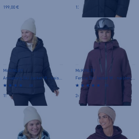
199,00 €
139,00 €
McKINLEY
McKINLEY
Annaberg Ski Jacket W - naisten toppatakki
Fernie Ski Jacket W - naisten toppatakki
(3)
(1)
159,00 €
249,00 €