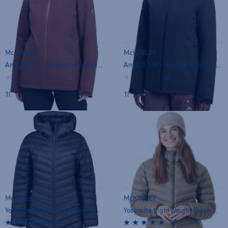
McKINLEY
McKINLEY
Aneli 3:1 W - naisten kevytvanutakki
Aneli 3:1 W - naisten kevytvanutakki
(0)
(0)
189,00 €
189,00 €
McKINLEY
McKINLEY
Yosemite LightWeight Down Coat W - naisten untuvatakki
Yosemite LightWeight Down Coat W - naisten untuvatakki
(5)
(5)