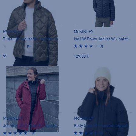
McKINLEY
McKINLEY
Tilda LW Jacket W - naisten kevytvanutakki
Isa LW Down Jacket W - naisten untuvatakki
(0)
(2)
99,90 €
129,00 €
McKINLEY
McKINLEY
Jennifer 3in1 Coat W - naisten kevytvanutakki
Kelly Coat W - naisten toppatakki
(1)
(4)