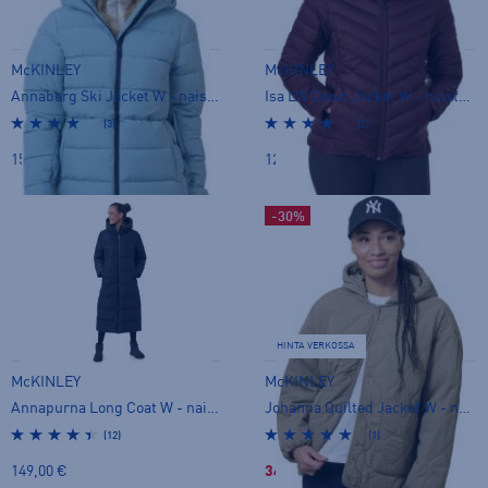
McKINLEY
McKINLEY
Annaberg Ski Jacket W - naisten toppatakki
Isa LW Down Jacket W - naisten untuvatakki
(3)
(2)
159,00 €
129,00 €
-30%
HINTA VERKOSSA
McKINLEY
McKINLEY
Annapurna Long Coat W - naisten toppatakki
Johanna Quilted Jacket W - naisten kevytvanutakki
(12)
(1)
149,00 €
34,99 €