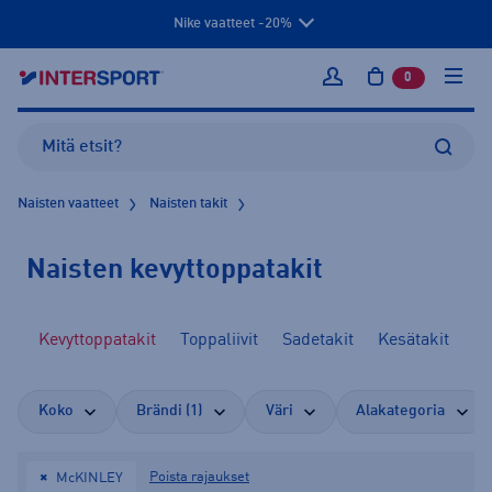
Nike vaatteet -20%
0
tuotetta osto
Kirjaudu sisään
Naisten vaatteet
Naisten takit
Naisten kevyttoppatakit
it
Kevyttoppatakit
Toppaliivit
Sadetakit
Kesätakit
To
Koko
Brändi (1)
Väri
Alakategoria
Poista rajaukset
McKINLEY
✖