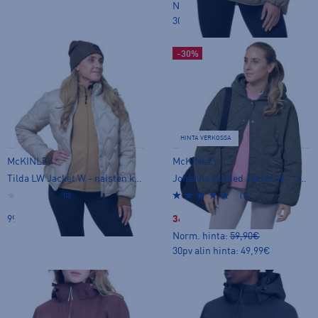
Norm. hinta:
59,90€
30pv alin hinta: 49,99€
-30%
HINTA VERKOSSA
McKINLEY
McKINLEY
Tilda LW Jacket W - naisten kevytvanutakki
Johanna Quilted Jacket W - naisten kevytvanutakki
(0)
(1)
99,90 €
34,99 €
Norm. hinta:
59,90€
30pv alin hinta: 49,99€