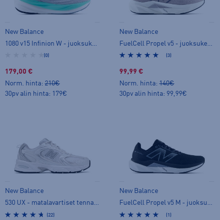
New Balance
New Balance
1080 v15 Infinion W - juoksukengät
FuelCell Propel v5 - juoksukengät
(0)
(3)
179,00 €
99,99 €
Norm. hinta:
210€
Norm. hinta:
140€
30pv alin hinta: 179€
30pv alin hinta: 99,99€
New Balance
New Balance
530 UX - matalavartiset tennarit
FuelCell Propel v5 M - juoksukengät
(22)
(1)