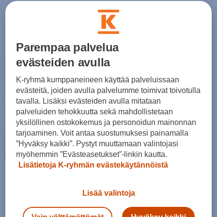
(8)
(0)
159,00 €
179,00 €
Norm. hinta:
175€
Norm. hinta:
210€
30pv alin hinta: 169€
30pv alin hinta: 179€
Parempaa palvelua
evästeiden avulla
K-ryhmä kumppaneineen käyttää palveluissaan
evästeitä, joiden avulla palvelumme toimivat toivotulla
tavalla. Lisäksi evästeiden avulla mitataan
palveluiden tehokkuutta sekä mahdollistetaan
yksilöllinen ostokokemus ja personoidun mainonnan
tarjoaminen. Voit antaa suostumuksesi painamalla
”Hyväksy kaikki”. Pystyt muuttamaan valintojasi
myöhemmin ”Evästeasetukset”-linkin kautta.
Lisätietoja K-ryhmän evästekäytännöistä
Takaisin arkeen ja urheiluun
Lisää valintoja
Tutustu diileihin