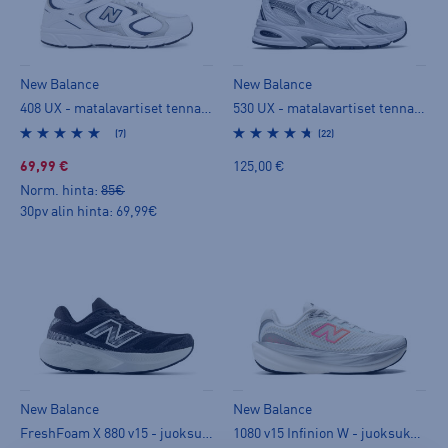
New Balance
New Balance
408 UX - matalavartiset tennarit
530 UX - matalavartiset tennarit
(7)
(22)
69,99 €
125,00 €
Norm. hinta:
85€
30pv alin hinta: 69,99€
New Balance
New Balance
FreshFoam X 880 v15 - juoksukengät
1080 v15 Infinion W - juoksukengät