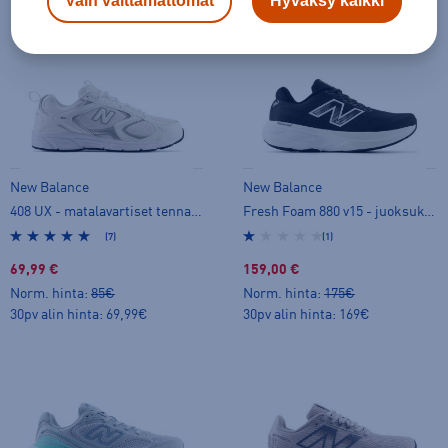
Vain välttämättömät
Hyväksy kaikki
New Balance
New Balance
408 UX - matalavartiset tennarit
Fresh Foam 880 v15 - juoksukengät
(7)
(1)
69,99 €
159,00 €
Norm. hinta:
85€
Norm. hinta:
175€
30pv alin hinta: 69,99€
30pv alin hinta: 169€