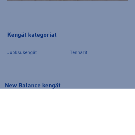
Kengät kategoriat
Juoksukengät
Tennarit
New Balance kengät
New Balance -kengät tunnetaan niin tyylikkäästä
muotoilustaan kuin innovatiivisista teknisistä
huippuominaisuuksistaan. New Balance -kengät
mahdollistavat huiman suorituskyvyn ja ovat samalla
uusinta uutta mitä tulee tyyliin. New Balance -kengät on