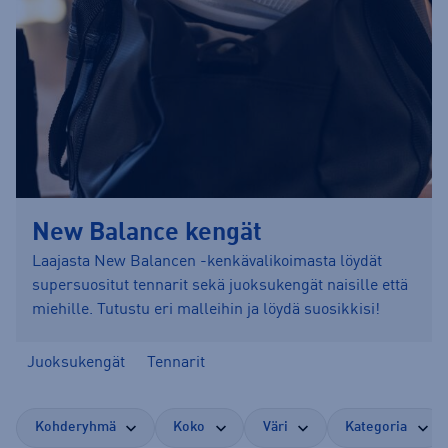
New Balance kengät
Laajasta New Balancen -kenkävalikoimasta löydät
supersuositut tennarit sekä juoksukengät naisille että
miehille. Tutustu eri malleihin ja löydä suosikkisi!
Juoksukengät
Tennarit
Kohderyhmä
Koko
Väri
Kategoria