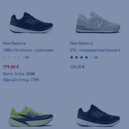
New Balance
New Balance
1080 v15 Infinion - juoksukengät
574 - matalavartiset tennarit
(0)
(4)
179,00 €
125,00 €
Norm. hinta:
210€
30pv alin hinta: 179€