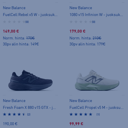
New Balance
New Balance
FuelCell Rebel v5 W - juoksukengät
1080 v15 Infinion W - juoksukengät
(0)
(0)
149,00 €
179,00 €
Norm. hinta:
170€
Norm. hinta:
210€
30pv alin hinta: 149€
30pv alin hinta: 179€
New Balance
New Balance
Fresh Foam X 880 v15 GTX - juoksukengät
FuelCell Propel v5 M - juoksukengät
(2)
(1)
190,00 €
99,99 €