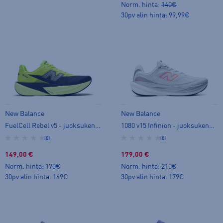
Norm. hinta:
140€
30pv alin hinta: 99,99€
New Balance
New Balance
FuelCell Rebel v5 - juoksukengät
1080 v15 Infinion - juoksukengät
(0)
(0)
149,00 €
179,00 €
Norm. hinta:
170€
Norm. hinta:
210€
30pv alin hinta: 149€
30pv alin hinta: 179€