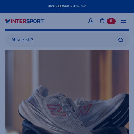
Nike vaatteet -20%
0
tuotetta osto
Kirjaudu sisään