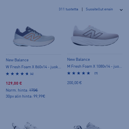
311
tuotetta
New Balance
New Balance
M Fresh Foam X 1080v14 - juoksukengät
W Fresh Foam X 860v14 - juoksukengät
(7)
(4)
200,00 €
129,00 €
Norm. hinta:
175€
30pv alin hinta: 99,99€