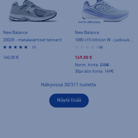
HINTA VERKOSSA
New Balance
New Balance
2002R - matalavartiset tennarit
1080 v15 Infinion W - juoksukengät
(1)
(0)
160,00 €
149,00 €
Norm. hinta:
210€
30pv alin hinta: 149€
Näkyvissä
30
/
311
tuotetta
.
Näytä lisää