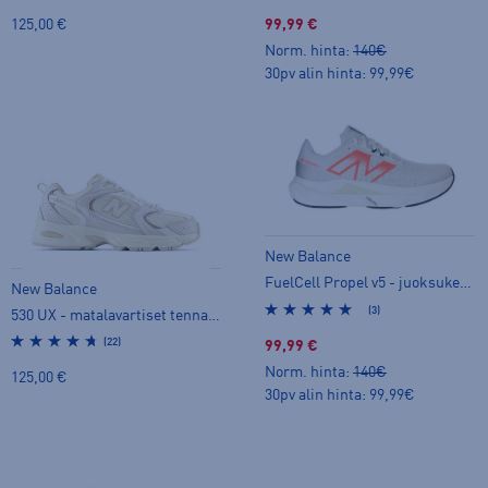
125,00 €
99,99 €
Norm. hinta:
140€
30pv alin hinta: 99,99€
New Balance
FuelCell Propel v5 - juoksukengät
New Balance
(3)
530 UX - matalavartiset tennarit
(22)
99,99 €
Norm. hinta:
140€
125,00 €
30pv alin hinta: 99,99€