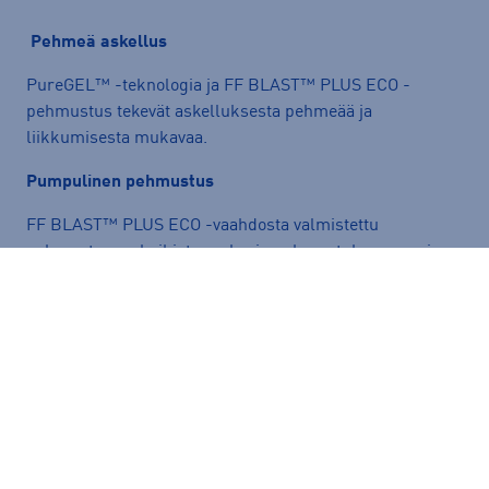
Pehmeä askellus
PureGEL™ -teknologia ja FF BLAST™ PLUS ECO -
pehmustus tekevät askelluksesta pehmeää ja
liikkumisesta mukavaa.
Pumpulinen pehmustus
FF BLAST™ PLUS ECO -vaahdosta valmistettu
pehmustus on kaikista mukavin pehmustuksemme, ja se
tarjoaa jaloille mukavuutta ja pehmeyttä. Se on
valmistettu noin 20-prosenttisesti biopohjaisia
materiaaleja ja uusiutuvia luonnonvaroja hyödyntäen.
Ylellinen istuvuus
Pehmeä ja joustava neulepintainen iltti ja kaulus
helpottavat pukemista, parantavat kengän istuvuutta ja
tarjoavat ylellisen juoksukokemuksen.