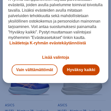
evästeitä, joiden avulla palvelumme toimivat toivotulla
tavalla. Lisäksi evästeiden avulla mitataan
palveluiden tehokkuutta sekä mahdollistetaan
yksilöllinen ostokokemus ja personoidun mainonnan
tarjoaminen. Voit antaa suostumuksesi painamalla
”Hyväksy kaikki”. Pystyt muuttamaan valintojasi
ASICS
ASICS
myöhemmin ”Evästeasetukset”-linkin kautta.
W GEL -Nimbus 28 - juoksukengät
W GEL -Nimbus 28 - juoksukengät
Lisätietoja K-ryhmän evästekäytännöistä
(3)
(3)
179,00 €
179,00 €
Lisää valintoja
Norm. hinta:
199€
Norm. hinta:
199€
30pv alin hinta: 179€
30pv alin hinta: 179€
Vain välttämättömät
Hyväksy kaikki
ASICS
ASICS