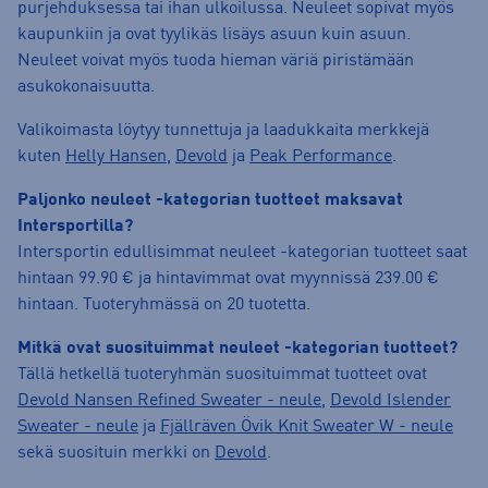
purjehduksessa tai ihan ulkoilussa. Neuleet sopivat myös
kaupunkiin ja ovat tyylikäs lisäys asuun kuin asuun.
Neuleet voivat myös tuoda hieman väriä piristämään
asukokonaisuutta.
Valikoimasta löytyy tunnettuja ja laadukkaita merkkejä
kuten
Helly Hansen
,
Devold
ja
Peak Performance
.
Paljonko neuleet -kategorian tuotteet maksavat
Intersportilla?
Intersportin edullisimmat neuleet -kategorian tuotteet saat
hintaan 99.90 € ja hintavimmat ovat myynnissä 239.00 €
hintaan. Tuoteryhmässä on 20 tuotetta.
Mitkä ovat suosituimmat neuleet -kategorian tuotteet?
Tällä hetkellä tuoteryhmän suosituimmat tuotteet ovat
Devold Nansen Refined Sweater - neule
,
Devold Islender
Sweater - neule
ja
Fjällräven Övik Knit Sweater W - neule
sekä suosituin merkki on
Devold
.