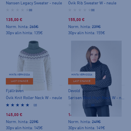
Nansen Legacy Sweater - neule
Övik Rib Sweater W - neule
(0)
(0)
135,00 €
155,00 €
Norm. hinta:
265€
Norm. hinta:
239€
30pv alin hinta: 135€
30pv alin hinta: 155€
HINTA VERKOSSA
HINTA VERKOSSA
LAST CHANCE
LAST CHANCE
Fjällräven
Devold
Övik Knit Roller Neck W - neule
Sørisen Wool High Neck W - neule
(2)
(0)
145,00 €
149,00 €
Norm. hinta:
229€
Norm. hinta:
249€
30pv alin hinta: 145€
30pv alin hinta: 149€