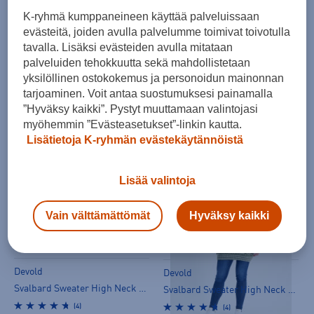
K-ryhmä kumppaneineen käyttää palveluissaan
evästeitä, joiden avulla palvelumme toimivat toivotulla
tavalla. Lisäksi evästeiden avulla mitataan
palveluiden tehokkuutta sekä mahdollistetaan
Devold
Devold
yksilöllinen ostokokemus ja personoidun mainonnan
Svalbard Sweater High Neck - neule
Nansen Sweater Crew Neck - neule
tarjoaminen. Voit antaa suostumuksesi painamalla
”Hyväksy kaikki”. Pystyt muuttamaan valintojasi
(4)
(4)
myöhemmin ”Evästeasetukset”-linkin kautta.
219,00 €
209,00 €
Lisätietoja K-ryhmän evästekäytännöistä
Lisää valintoja
Vain välttämättömät
Hyväksy kaikki
Devold
Devold
Svalbard Sweater High Neck - neule
Svalbard Sweater High Neck - neule
(4)
(4)