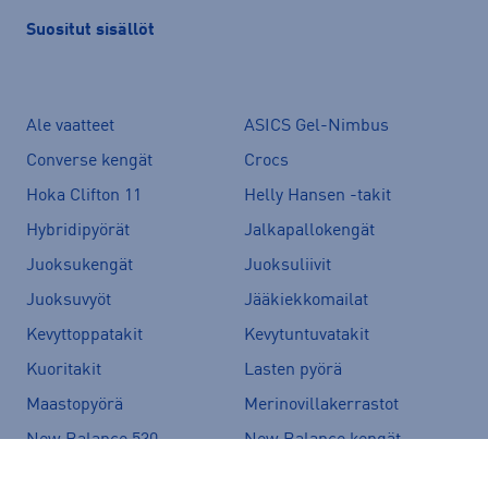
Suositut sisällöt
Ale vaatteet
ASICS Gel-Nimbus
Converse kengät
Crocs
Hoka Clifton 11
Helly Hansen -takit
Hybridipyörät
Jalkapallokengät
Juoksukengät
Juoksuliivit
Juoksuvyöt
Jääkiekkomailat
Kevyttoppatakit
Kevytuntuvatakit
Kuoritakit
Lasten pyörä
Maastopyörä
Merinovillakerrastot
New Balance 530
New Balance kengät
North Face takit
Paljasjalkakengät