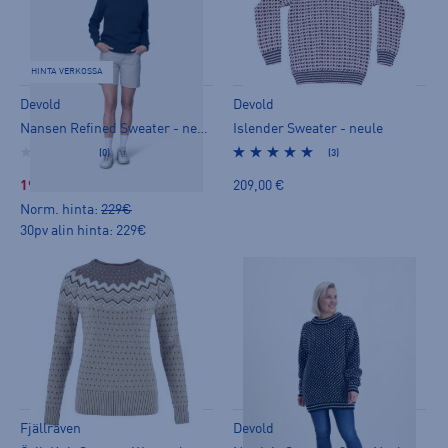
HINTA VERKOSSA
Devold
Devold
Nansen Refined Sweater - neule
Islender Sweater - neule
(0)
(3)
199,00 €
209,00 €
Norm. hinta:
229€
30pv alin hinta: 229€
Fjällräven
Devold