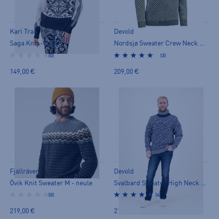
Kari Traa
Devold
Saga Knit - neule
Nordsjø Sweater Crew Neck Unisex - neule
(0)
(3)
149,00 €
209,00 €
Fjällräven
Devold
Övik Knit Sweater M - neule
Svalbard Sweater High Neck - neule
(0)
(4)
219,00 €
219,00 €