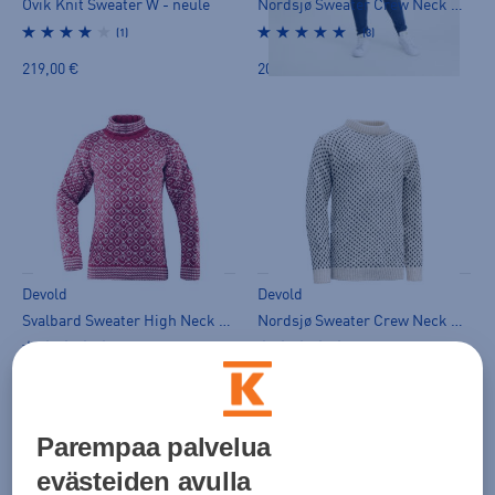
Övik Knit Sweater W - neule
Nordsjø Sweater Crew Neck Unisex - neule
(1)
(3)
219,00 €
209,00 €
Devold
Devold
Svalbard Sweater High Neck - neule
Nordsjø Sweater Crew Neck Unisex - neule
(4)
(3)
219,00 €
209,00 €
Parempaa palvelua
evästeiden avulla