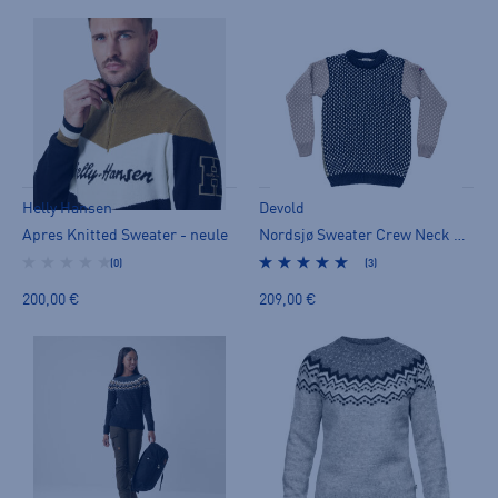
Helly Hansen
Devold
Apres Knitted Sweater - neule
Nordsjø Sweater Crew Neck Unisex - neule
(0)
(3)
200,00 €
209,00 €