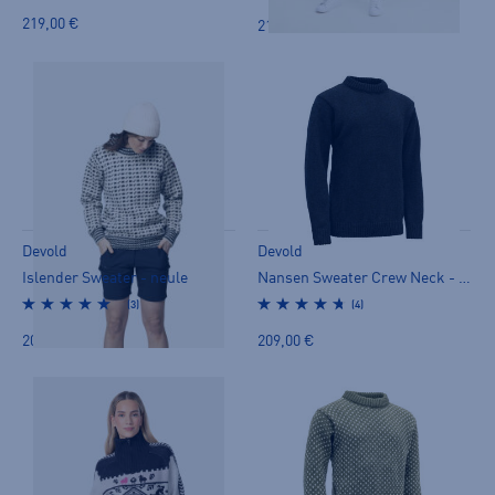
219,00 €
219,00 €
Devold
Devold
Islender Sweater - neule
Nansen Sweater Crew Neck - neule
(3)
(4)
209,00 €
209,00 €