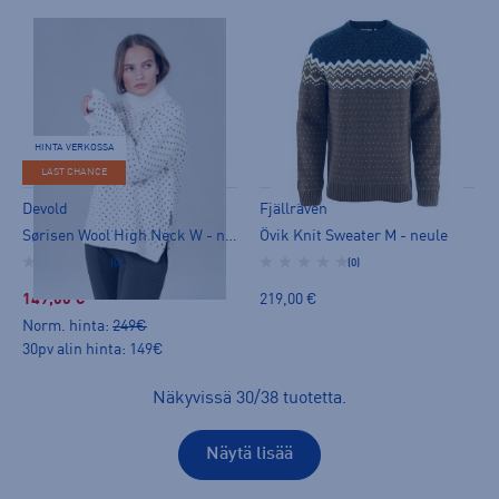
HINTA VERKOSSA
LAST CHANCE
Devold
Fjällräven
Sørisen Wool High Neck W - neule
Övik Knit Sweater M - neule
(0)
(0)
149,00 €
219,00 €
Norm. hinta:
249€
30pv alin hinta: 149€
Näkyvissä
30
/
38
tuotetta
.
Näytä lisää