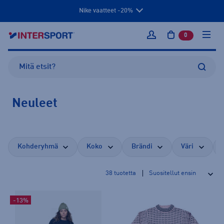
Nike vaatteet -20%
0
tuotetta osto
Kirjaudu sisään
Neuleet
Kohderyhmä
Koko
Brändi
Väri
38
tuotetta
-13%