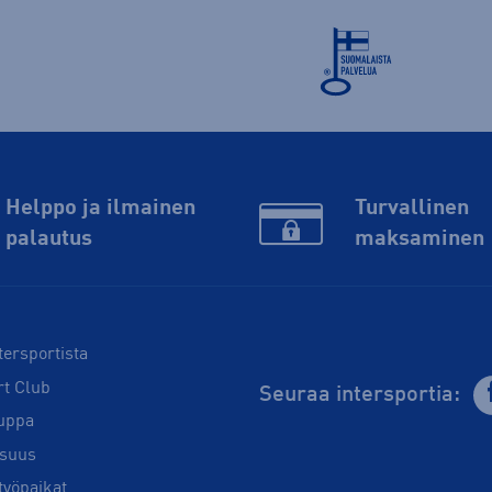
Helppo ja ilmainen
Turvallinen
palautus
maksaminen
tersportista
rt Club
Seuraa intersportia:
uppa
isuus
työpaikat