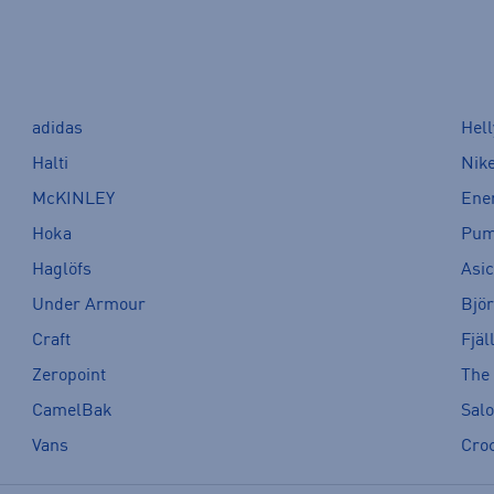
adidas
Hel
Halti
Nik
McKINLEY
Ene
Hoka
Pu
Haglöfs
Asi
Under Armour
Bjö
Craft
Fjäl
Zeropoint
The
CamelBak
Sal
Vans
Cro