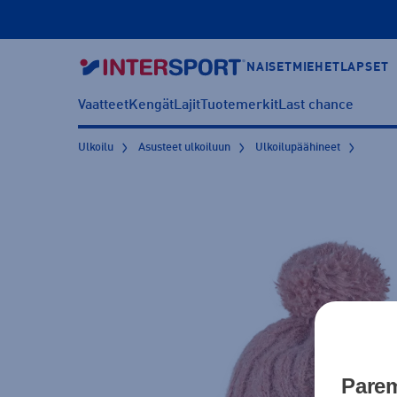
NAISET
MIEHET
LAPSET
Vaatteet
Kengät
Lajit
Tuotemerkit
Last chance
Ulkoilu
Asusteet ulkoiluun
Ulkoilupäähineet
Parem