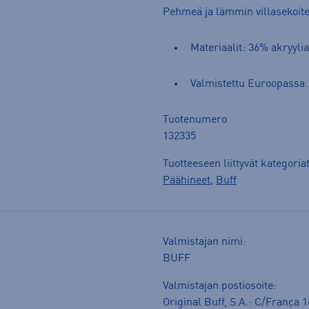
Pehmeä ja lämmin villasekoite
Materiaalit: 36% akryyli
Valmistettu Euroopassa.
Tuotenumero
132335
Tuotteeseen liittyvät kategoria
Päähineet
,
Buff
Valmistajan nimi:
BUFF
Valmistajan postiosoite:
Original Buff, S.A.: C/França 