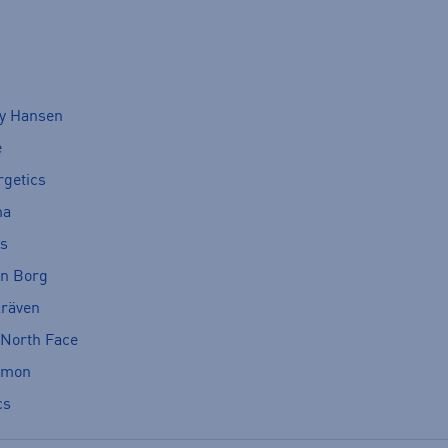
ly Hansen
e
rgetics
ma
cs
rn Borg
lräven
 North Face
omon
cs