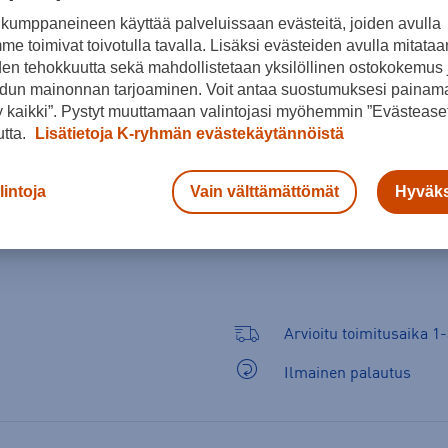
Väri
kumppaneineen käyttää palveluissaan evästeitä, joiden avulla
e toimivat toivotulla tavalla. Lisäksi evästeiden avulla mitataa
den tehokkuutta sekä mahdollistetaan yksilöllinen ostokokemus 
dun mainonnan tarjoaminen. Voit antaa suostumuksesi painama
Punainen
 kaikki”. Pystyt muuttamaan valintojasi myöhemmin ”Evästeaset
utta.
Lisätietoja K-ryhmän evästekäytännöistä
lintoja
Vain välttämättömät
Hyväks
Arvioitu toimitusaika 1-
Ilmainen palautus