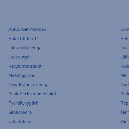
ASICS Gel-Nimbus
Con
Hoka Clifton 11
Hell
Jalkapallokengät
Juo
Juoksuvyöt
Jää
Kevytuntuvatakit
Kuor
Maastopyörä
Meri
New Balance kengät
Nort
Peak Performance takit
Pol
Pyöräilykypärä
Rep
Sähköpyörä
Tenn
Ulkoilutakit
Van