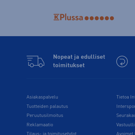
Nopeat ja edulliset
toimitukset
Asiakaspalvelu
Tietoa In
Tuotteiden palautus
Interspo
Peruutusilmoitus
Seuraka
Reklamaatio
Vastuull
Tilaus- ja toimitusehdot
Avoimet 