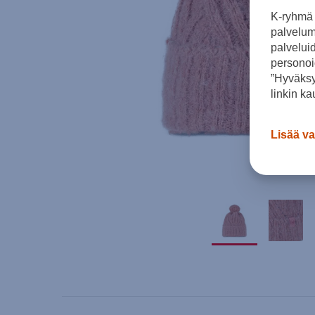
K-ryhmä 
palvelumm
palvelui
personoi
”Hyväksy
linkin ka
Lisää va