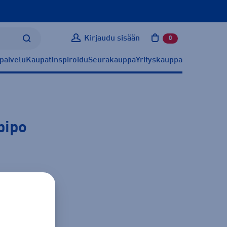
Kirjaudu sisään
0
tuotetta ostoskoris
palvelu
Kaupat
Inspiroidu
Seurakauppa
Yrityskauppa
pipo
ätietoa