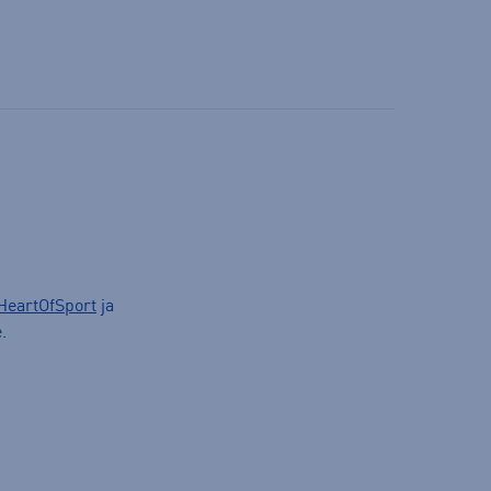
HeartOfSport
ja
.