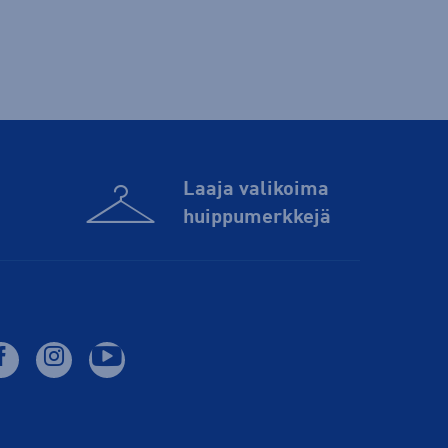
Laaja valikoima
huippu­merkkejä