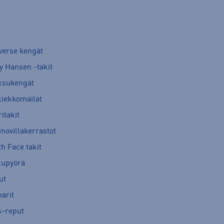
verse kengät
y Hansen -takit
ksukengät
kiekkomailat
itakit
novillakerrastot
h Face takit
kupyörä
ut
arit
s-reput