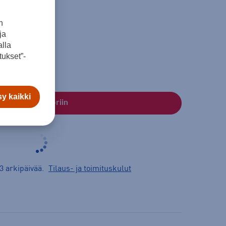
n
ja
lla
ukset”-
y kaikki
Lisää ostoskoriin
3 arkipäivää.
Tilaus- ja toimituskulut