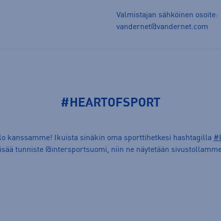
Valmistajan sähköinen osoite:
vandernet@vandernet.com
#HEARTOFSPORT
ilo kanssamme! Ikuista sinäkin oma sporttihetkesi hashtagilla
#
lisää tunniste @intersportsuomi, niin ne näytetään sivustollamme