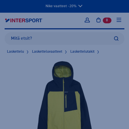
Nike vaatteet -20%
0
tuotetta osto
Kirjaudu sisään
Laskettelu
Lasketteluvaatteet
Laskettelutakit