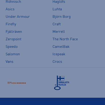
Röhnisch
Haglöfs
Asics
Luhta
Under Armour
Björn Borg
Firefly
Craft
Fjällräven
Merrell
Zeropoint
The North Face
Speedo
CamelBak
Salomon
Icepeak
Vans
Crocs