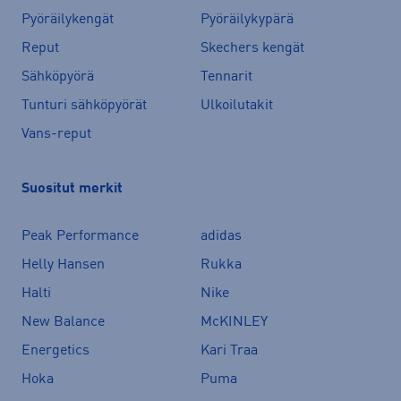
Pyöräilykengät
Pyöräilykypärä
Reput
Skechers kengät
Sähköpyörä
Tennarit
Tunturi sähköpyörät
Ulkoilutakit
Vans-reput
Suositut merkit
Peak Performance
adidas
Helly Hansen
Rukka
Halti
Nike
New Balance
McKINLEY
Energetics
Kari Traa
Hoka
Puma