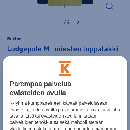
1 / 4
Burton
Lodgepole M
-miesten toppatakki
120,00 €
Hinta verkossa
LAST CHANCE
Normaalihinta: 220,00 €
Parempaa palvelua
Lisätietoa
30pv alin hinta: 120,00 €
evästeiden avulla
Väri
Keltainen
K-ryhmä kumppaneineen käyttää palveluissaan
evästeitä, joiden avulla palvelumme toimivat toivotulla
tavalla. Lisäksi evästeiden avulla mitataan
palveluiden tehokkuutta sekä mahdollistetaan
Koko
yksilöllinen ostokokemus ja personoidun mainonnan