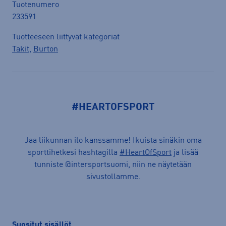
Tuotenumero
233591
Tuotteeseen liittyvät kategoriat
Takit
,
Burton
#HEARTOFSPORT
Jaa liikunnan ilo kanssamme! Ikuista sinäkin oma
sporttihetkesi hashtagilla
#HeartOfSport
ja lisää
tunniste @intersportsuomi, niin ne näytetään
sivustollamme.
Suositut sisällöt