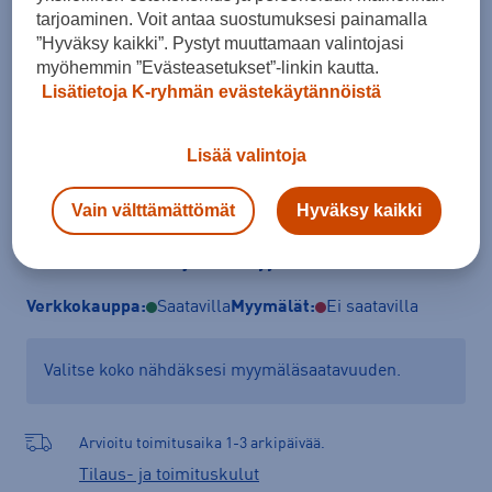
tarjoaminen. Voit antaa suostumuksesi painamalla
S
M
L
XL
”Hyväksy kaikki”. Pystyt muuttamaan valintojasi
myöhemmin ”Evästeasetukset”-linkin kautta.
Kokotaulukko
Lisätietoja K-ryhmän evästekäytännöistä
Lisää valintoja
Lisää ostoskoriin
Vain välttämättömät
Hyväksy kaikki
Tarkista saatavuus ja tilaa myymälästä
Verkkokauppa:
Saatavilla
Myymälät:
Ei saatavilla
Valitse koko nähdäksesi myymäläsaatavuuden.
Arvioitu toimitusaika 1-3 arkipäivää.
Tilaus- ja toimituskulut