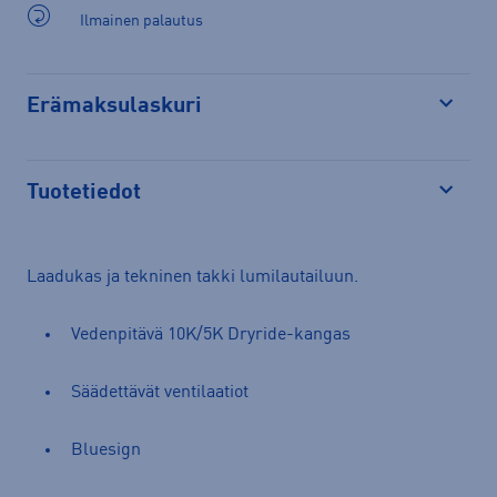
Ilmainen palautus
Erämaksulaskuri
Avaa
Tuotetiedot
Avaa
Laadukas ja tekninen takki lumilautailuun.
Vedenpitävä 10K/5K Dryride-kangas
Säädettävät ventilaatiot
Bluesign