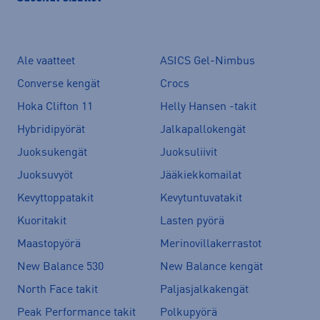
Ale vaatteet
ASICS Gel-Nimbus
Converse kengät
Crocs
Hoka Clifton 11
Helly Hansen -takit
Hybridipyörät
Jalkapallokengät
Juoksukengät
Juoksuliivit
Juoksuvyöt
Jääkiekkomailat
Kevyttoppatakit
Kevytuntuvatakit
Kuoritakit
Lasten pyörä
Maastopyörä
Merinovillakerrastot
New Balance 530
New Balance kengät
North Face takit
Paljasjalkakengät
Peak Performance takit
Polkupyörä