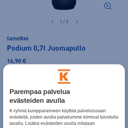
1 / 5
CamelBak
Podium 0,7l Juomapullo
16,90 €
Väri
Musta
Parempaa palvelua
evästeiden avulla
K-ryhmä kumppaneineen käyttää palveluissaan
evästeitä, joiden avulla palvelumme toimivat toivotulla
tavalla. Lisäksi evästeiden avulla mitataan