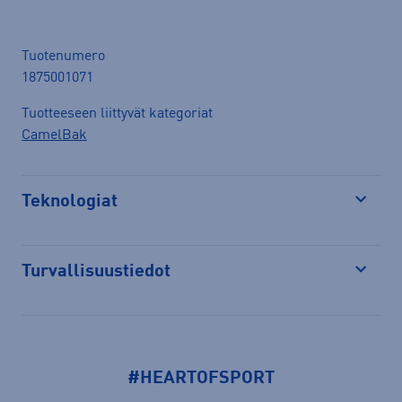
Tuotenumero
1875001071
Tuotteeseen liittyvät kategoriat
CamelBak
Teknologiat
Avaa
Turvallisuustiedot
Avaa
#HEARTOFSPORT