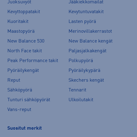
Juoksuvyöt
Jääkiekkomailat
Kevyttoppatakit
Kevytuntuvatakit
Kuoritakit
Lasten pyörä
Maastopyörä
Merinovillakerrastot
New Balance 530
New Balance kengät
North Face takit
Paljasjalkakengät
Peak Performance takit
Polkupyörä
Pyöräilykengät
Pyöräilykypärä
Reput
Skechers kengät
Sähköpyörä
Tennarit
Tunturi sähköpyörät
Ulkoilutakit
Vans-reput
Suositut merkit