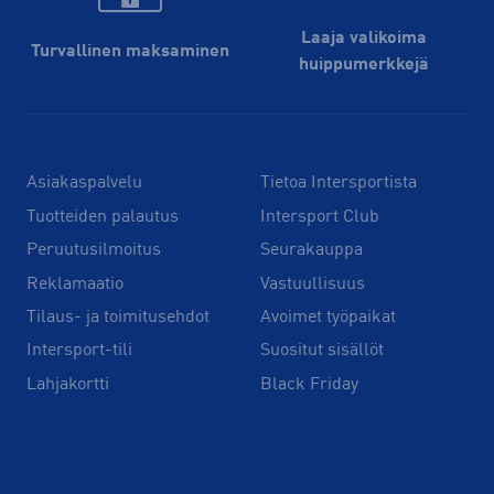
Laaja valikoima
Turvallinen maksaminen
huippu­merkkejä
Asiakaspalvelu
Tietoa Intersportista
Tuotteiden palautus
Intersport Club
Peruutusilmoitus
Seurakauppa
Reklamaatio
Vastuullisuus
Tilaus- ja toimitusehdot
Avoimet työpaikat
Intersport-tili
Suositut sisällöt
Lahjakortti
Black Friday