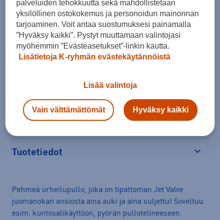
palveluiden tehokkuutta sekä mahdollistetaan
yksilöllinen ostokokemus ja personoidun mainonnan
Lisää ostoskoriin
tarjoaminen. Voit antaa suostumuksesi painamalla
”Hyväksy kaikki”. Pystyt muuttamaan valintojasi
myöhemmin ”Evästeasetukset”-linkin kautta.
Lisätietoja K-ryhmän evästekäytännöistä
Arvioitu toimitusaika 1-3 arkipäivää.
Lisää valintoja
Tilaus- ja toimituskulut
Vain välttämättömät
Hyväksy kaikki
Ilmainen palautus
Tuotetiedot
Avaa
Pehmeä urheilupullo, joka on tipattoman Jet Valve
juomanokan ansiosta aina auki ja aina suljettu! Soveltuu
esim. kuntosalikäyttöön, pyörän pullotelineeseen.