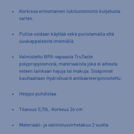
Korkissa erinomainen lukitustoiminto kuljetusta
varten.
Pulloa voidaan käyttää sekä puristamalla että
suukappaleesta imemällä.
Valmistettu BPA-vapaasta TruTaste
polypropyleenistä, materiaalista joka ei aiheuta
veteen lainkaan hajuja tai makuja. Sisäpinnat
kauttaaltaan HydroGuard antibakteeripinnoitettu.
Helppo puhdistaa.
Tilavuus 0,70L. Korkeus 26 cm
Materiaali- ja valmistusvirhetakuu 2 vuotta