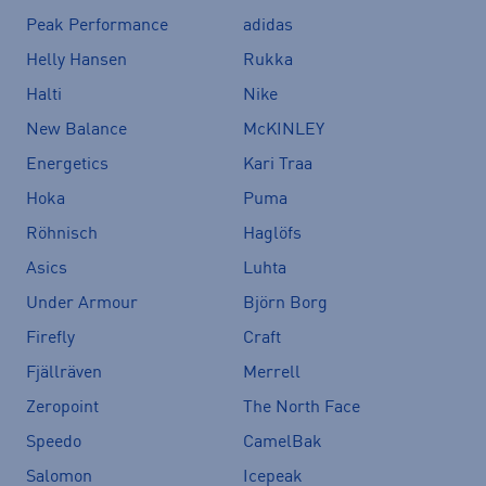
Peak Performance
adidas
Helly Hansen
Rukka
Halti
Nike
New Balance
McKINLEY
Energetics
Kari Traa
Hoka
Puma
Röhnisch
Haglöfs
Asics
Luhta
Under Armour
Björn Borg
Firefly
Craft
Fjällräven
Merrell
Zeropoint
The North Face
Speedo
CamelBak
Salomon
Icepeak