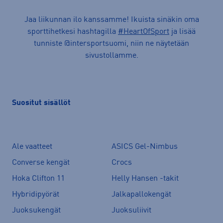
Jaa liikunnan ilo kanssamme! Ikuista sinäkin oma
sporttihetkesi hashtagilla
#HeartOfSport
ja lisää
tunniste @intersportsuomi, niin ne näytetään
sivustollamme.
Suositut sisällöt
Ale vaatteet
ASICS Gel-Nimbus
Converse kengät
Crocs
Hoka Clifton 11
Helly Hansen -takit
Hybridipyörät
Jalkapallokengät
Juoksukengät
Juoksuliivit