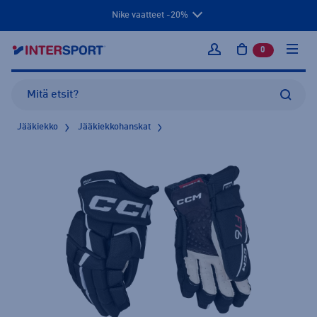
Nike vaatteet -20%
0
tuotetta osto
Kirjaudu sisään
Jääkiekko
Jääkiekkohanskat