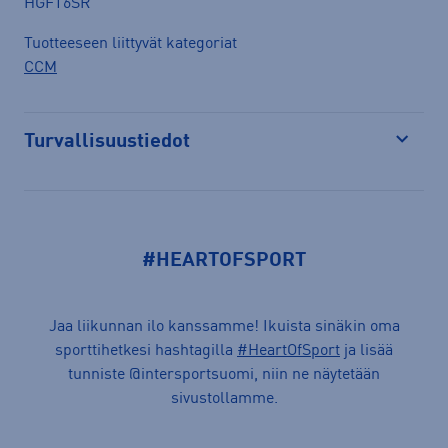
HGFT6SR
Tuotteeseen liittyvät kategoriat
CCM
Turvallisuustiedot
Avaa
#HEARTOFSPORT
Jaa liikunnan ilo kanssamme! Ikuista sinäkin oma
sporttihetkesi hashtagilla
#HeartOfSport
ja lisää
tunniste @intersportsuomi, niin ne näytetään
sivustollamme.