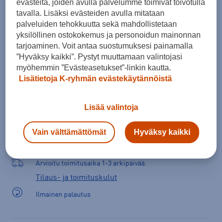
evästeitä, joiden avulla palvelumme toimivat toivotulla
tavalla. Lisäksi evästeiden avulla mitataan
palveluiden tehokkuutta sekä mahdollistetaan
yksilöllinen ostokokemus ja personoidun mainonnan
Lisää ostoskoriin
tarjoaminen. Voit antaa suostumuksesi painamalla
”Hyväksy kaikki”. Pystyt muuttamaan valintojasi
myöhemmin ”Evästeasetukset”-linkin kautta.
Lisätietoja K-ryhmän evästekäytännöistä
Tarkista saatavuus ja tilaa myymälästä
Verkkokauppa:
Ei saatavilla
Myymälät:
Saatavilla
Lisää valintoja
Valitse koko nähdäksesi myymäläsaatavuuden.
Vain välttämättömät
Hyväksy kaikki
Arvioitu toimitusaika 1-3 arkipäivää.
Tilaus- ja toimituskulut
Ilmainen palautus