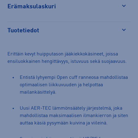
Erämaksulaskuri
Avaa
Tuotetiedot
Avaa
Erittäin kevyt huipputason jääkiekkokäsineet, joissa
ensiluokkainen hengittävyys, istuvuus sekä suojaavuus.
Entistä lyhyempi Open cuff ranneosa mahdollistaa
optimaalisen liikkuvuuden ja helpottaa
mailankäsittelyä.
Uusi AER-TEC lämmönsäätely järjestelmä, joka
mahdollistaa maksimaalisen ilmankierron ja siten
auttaa käsiä pysymään kuivina ja viileinä.