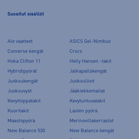
Suositut sisällöt
Ale vaatteet
ASICS Gel-Nimbus
Converse kengät
Crocs
Hoka Clifton 11
Helly Hansen -takit
Hybridipyörät
Jalkapallokengät
Juoksukengät
Juoksuliivit
Juoksuvyöt
Jääkiekkomailat
Kevyttoppatakit
Kevytuntuvatakit
Kuoritakit
Lasten pyörä
Maastopyörä
Merinovillakerrastot
New Balance 530
New Balance kengät