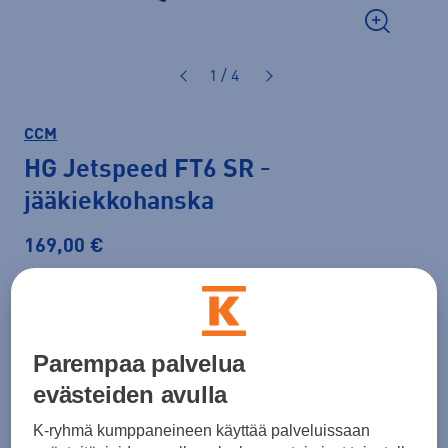
1 / 4
CCM
HG Jetspeed FT6 SR
-
jääkiekkohanska
169,00 €
Väri
Musta
Parempaa palvelua
evästeiden avulla
Koko
13
14
K-ryhmä kumppaneineen käyttää palveluissaan