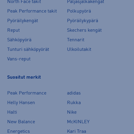
North Face takit
Paljasjalkakengät
Peak Performance takit
Polkupyörä
Pyöräilykengät
Pyöräilykypärä
Reput
Skechers kengät
Sähköpyörä
Tennarit
Tunturi sähköpyörät
Ulkoilutakit
Vans-reput
Suositut merkit
Peak Performance
adidas
Helly Hansen
Rukka
Halti
Nike
New Balance
McKINLEY
Energetics
Kari Traa