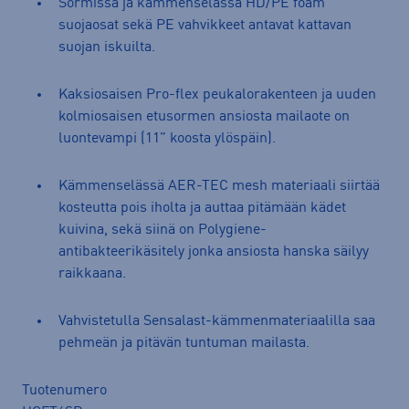
Sormissa ja kämmenselässä HD/PE foam
suojaosat sekä PE vahvikkeet antavat kattavan
suojan iskuilta.
Kaksiosaisen Pro-flex peukalorakenteen ja uuden
kolmiosaisen etusormen ansiosta mailaote on
luontevampi (11” koosta ylöspäin).
Kämmenselässä AER-TEC mesh materiaali siirtää
kosteutta pois iholta ja auttaa pitämään kädet
kuivina, sekä siinä on Polygiene-
antibakteerikäsitely jonka ansiosta hanska säilyy
raikkaana.
Vahvistetulla Sensalast-kämmenmateriaalilla saa
pehmeän ja pitävän tuntuman mailasta.
Tuotenumero