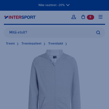
Nike vaatteet -20%
0
tuotetta osto
Kirjaudu sisään
Treeni
Treenivaatteet
Treenitakit