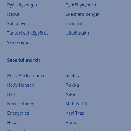
Pyöräilykengät
Pyöräilykypärä
Reput
Skechers kengät
Sähköpyörä
Tennarit
Tunturi sähköpyörät
Ulkoilutakit
Vans-reput
Suositut merkit
Peak Performance
adidas
Helly Hansen
Rukka
Halti
Nike
New Balance
McKINLEY
Energetics
Kari Traa
Hoka
Puma