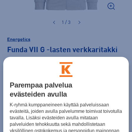
1 / 3
Energetics
Funda VII G
-lasten verkkaritakki
20,00 €
Hinta verkossa
LAST CHANCE
Normaalihinta: 34,90 €
Parempaa palvelua
Lisätietoa
30pv alin hinta: 20,00 €
evästeiden avulla
Väri
Harmaa
K-ryhmä kumppaneineen käyttää palveluissaan
evästeitä, joiden avulla palvelumme toimivat toivotulla
tavalla. Lisäksi evästeiden avulla mitataan
palveluiden tehokkuutta sekä mahdollistetaan
Koko
yksilöllinen ostokokemus ja personoidun mainonnan