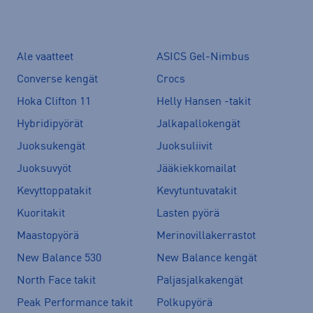
Ale vaatteet
ASICS Gel-Nimbus
Converse kengät
Crocs
Hoka Clifton 11
Helly Hansen -takit
Hybridipyörät
Jalkapallokengät
Juoksukengät
Juoksuliivit
Juoksuvyöt
Jääkiekkomailat
Kevyttoppatakit
Kevytuntuvatakit
Kuoritakit
Lasten pyörä
Maastopyörä
Merinovillakerrastot
New Balance 530
New Balance kengät
North Face takit
Paljasjalkakengät
Peak Performance takit
Polkupyörä