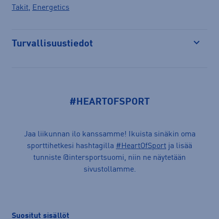
Takit
,
Energetics
Turvallisuustiedot
Avaa
#HEARTOFSPORT
Jaa liikunnan ilo kanssamme! Ikuista sinäkin oma
sporttihetkesi hashtagilla
#HeartOfSport
ja lisää
tunniste @intersportsuomi, niin ne näytetään
sivustollamme.
Suositut sisällöt