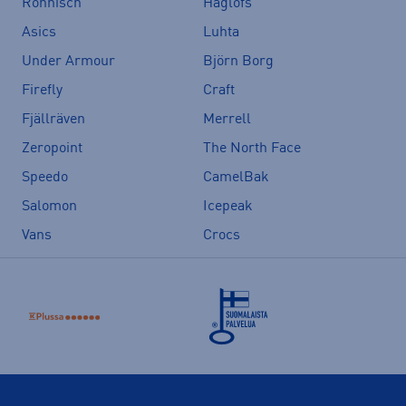
Röhnisch
Haglöfs
Asics
Luhta
Under Armour
Björn Borg
Firefly
Craft
Fjällräven
Merrell
Zeropoint
The North Face
Speedo
CamelBak
Salomon
Icepeak
Vans
Crocs