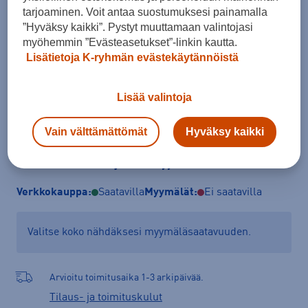
tarjoaminen. Voit antaa suostumuksesi painamalla
140
152
”Hyväksy kaikki”. Pystyt muuttamaan valintojasi
myöhemmin ”Evästeasetukset”-linkin kautta.
Kokotaulukko
Lisätietoja K-ryhmän evästekäytännöistä
Lisää valintoja
Lisää ostoskoriin
Vain välttämättömät
Hyväksy kaikki
Tarkista saatavuus ja tilaa myymälästä
Verkkokauppa:
Saatavilla
Myymälät:
Ei saatavilla
Valitse koko nähdäksesi myymäläsaatavuuden.
Arvioitu toimitusaika 1-3 arkipäivää.
Tilaus- ja toimituskulut