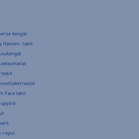
verse kengät
y Hansen -takit
ksukengät
kiekkomailat
itakit
novillakerrastot
h Face takit
kupyörä
ut
arit
s-reput