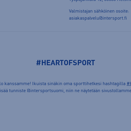
Valmistajan sähköinen osoite:
asiakaspalvelu@intersport.fi
#HEARTOFSPORT
ilo kanssamme! Ikuista sinäkin oma sporttihetkesi hashtagilla
#
lisää tunniste @intersportsuomi, niin ne näytetään sivustollamme