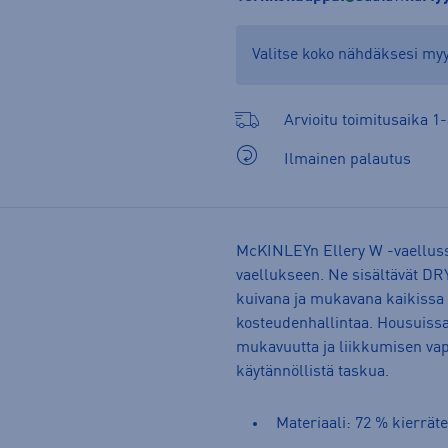
Valitse koko nähdäksesi m
Arvioitu toimitusaika 1-
Ilmainen palautus
McKINLEYn Ellery W -vaelluss
vaellukseen. Ne sisältävät D
kuivana ja mukavana kaikissa u
kosteudenhallintaa. Housuissa 
mukavuutta ja liikkumisen vap
käytännöllistä taskua.
Materiaali: 72 % kierräte