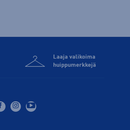
Laaja valikoima
huippu­merkkejä