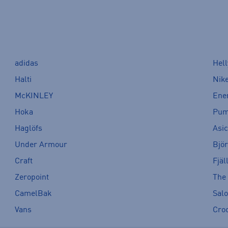
adidas
Hel
Halti
Nik
McKINLEY
Ene
Hoka
Pu
Haglöfs
Asi
Under Armour
Bjö
Craft
Fjäl
Zeropoint
The
CamelBak
Sal
Vans
Cro