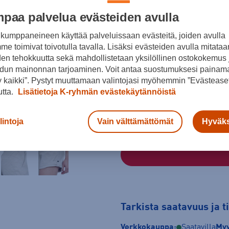
Väri
paa palvelua evästeiden avulla
kumppaneineen käyttää palveluissaan evästeitä, joiden avulla
e toimivat toivotulla tavalla. Lisäksi evästeiden avulla mitataa
Beige
den tehokkuutta sekä mahdollistetaan yksilöllinen ostokokemus 
Koko
dun mainonnan tarjoaminen. Voit antaa suostumuksesi painama
 kaikki”. Pystyt muuttamaan valintojasi myöhemmin ”Evästeaset
36
38
40
utta.
Lisätietoja K-ryhmän evästekäytännöistä
Kokotaulukko
lintoja
Vain välttämättömät
Hyväks
Tarkista saatavuus ja 
Verkkokauppa:
Saatavilla
Myy