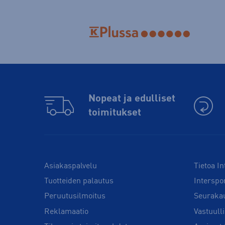
Nopeat ja edulliset
toimitukset
Asiakaspalvelu
Tietoa In
Tuotteiden palautus
Interspo
Peruutusilmoitus
Seuraka
Reklamaatio
Vastuull