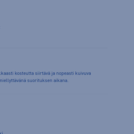
t
aasti kosteutta siirtävä ja nopeasti kuivuva
miellyttävänä suorituksen aikana.
ki