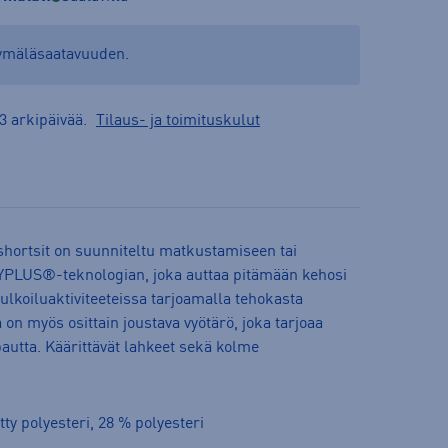
yymäläsaatavuuden.
3 arkipäivää.
Tilaus- ja toimituskulut
hortsit on suunniteltu matkustamiseen tai
RYPLUS®-teknologian, joka auttaa pitämään kehosi
lkoiluaktiviteeteissa tarjoamalla tehokasta
on myös osittain joustava vyötärö, joka tarjoaa
autta. Käärittävät lahkeet sekä kolme
tty polyesteri, 28 % polyesteri