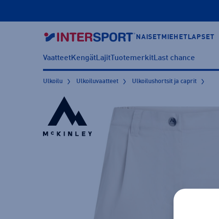
NAISET
MIEHET
LAPSET
Vaatteet
Kengät
Lajit
Tuotemerkit
Last chance
Ulkoilu
Ulkoiluvaatteet
Ulkoilushortsit ja caprit