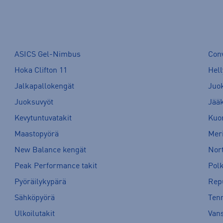
ASICS Gel-Nimbus
Con
Hoka Clifton 11
Hell
Jalkapallokengät
Juo
Juoksuvyöt
Jää
Kevytuntuvatakit
Kuor
Maastopyörä
Meri
New Balance kengät
Nort
Peak Performance takit
Pol
Pyöräilykypärä
Rep
Sähköpyörä
Tenn
Ulkoilutakit
Van