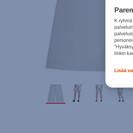
Parem
K-ryhmä 
palvelumm
palvelui
personoi
”Hyväksy
linkin ka
Lisää va