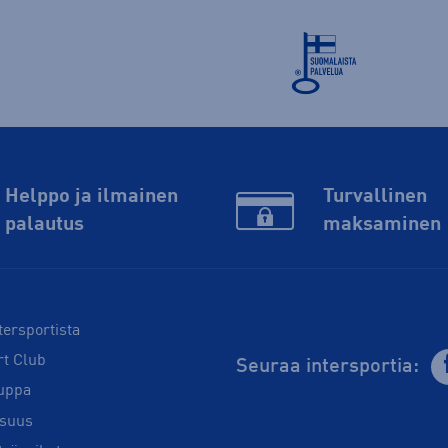
Helppo ja ilmainen
Turvallinen
palautus
maksaminen
tersportista
rt Club
Seuraa intersportia:
uppa
isuus