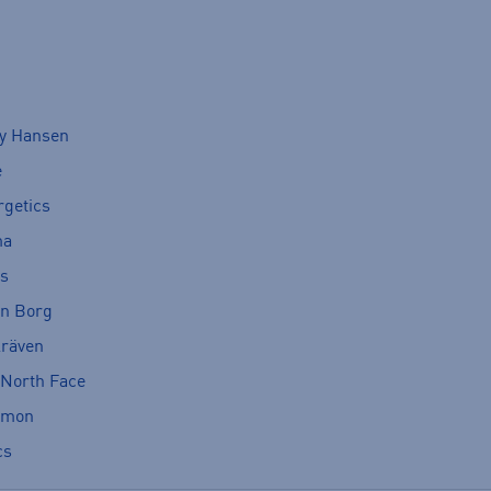
ly Hansen
e
rgetics
ma
cs
rn Borg
lräven
 North Face
omon
cs