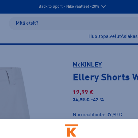
Back to Sport - Nike vaatteet -20%
Huoltopalvelut
Asiakas
McKINLEY
Ellery Shorts 
19,99 €
34,99 €
-42 %
Normaalihinta: 39,90 €
Lis
30pv alin hinta: 34,99 €