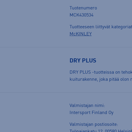
Tuotenumero
MCK430534
Tuotteeseen liittyvät kategoria
McKINLEY
DRY PLUS
DRY PLUS -tuotteissa on tehokk
kuiturakenne, joka pitää olon 
Valmistajan nimi:
Intersport Finland Oy
Valmistajan postiosoite:
Työpajankatu 12, 00580 Helsin