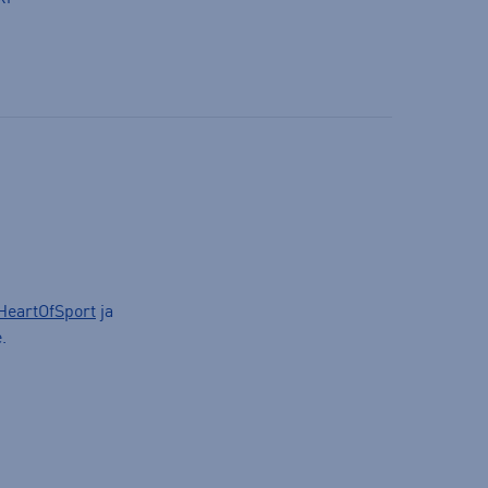
HeartOfSport
ja
.