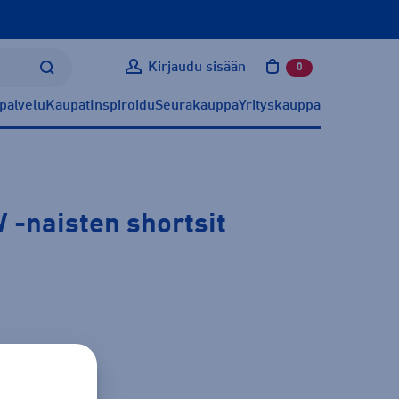
Kirjaudu sisään
0
tuotetta ostoskoris
palvelu
Kaupat
Inspiroidu
Seurakauppa
Yrityskauppa
W
-naisten shortsit
ätietoa