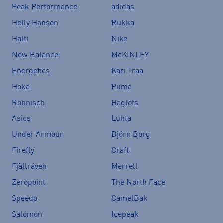
Peak Performance
adidas
Helly Hansen
Rukka
Halti
Nike
New Balance
McKINLEY
Energetics
Kari Traa
Hoka
Puma
Röhnisch
Haglöfs
Asics
Luhta
Under Armour
Björn Borg
Firefly
Craft
Fjällräven
Merrell
Zeropoint
The North Face
Speedo
CamelBak
Salomon
Icepeak