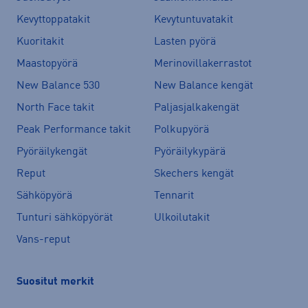
Kevyttoppatakit
Kevytuntuvatakit
Kuoritakit
Lasten pyörä
Maastopyörä
Merinovillakerrastot
New Balance 530
New Balance kengät
North Face takit
Paljasjalkakengät
Peak Performance takit
Polkupyörä
Pyöräilykengät
Pyöräilykypärä
Reput
Skechers kengät
Sähköpyörä
Tennarit
Tunturi sähköpyörät
Ulkoilutakit
Vans-reput
Suositut merkit