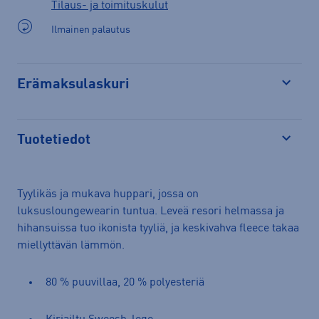
Tilaus- ja toimituskulut
Ilmainen palautus
Erämaksulaskuri
Avaa
Tuotetiedot
Avaa
Tyylikäs ja mukava huppari, jossa on
luksusloungewearin tuntua. Leveä resori helmassa ja
hihansuissa tuo ikonista tyyliä, ja keskivahva fleece takaa
miellyttävän lämmön.
80 % puuvillaa, 20 % polyesteriä