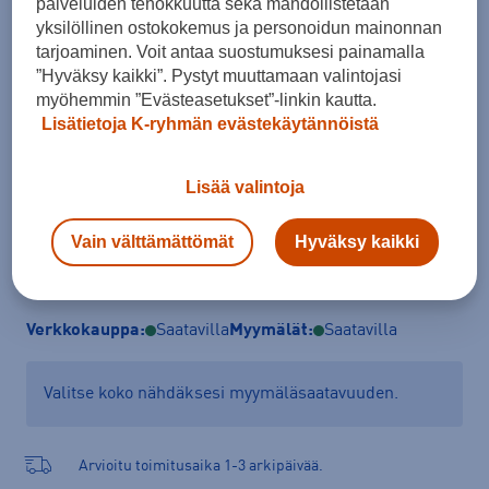
palveluiden tehokkuutta sekä mahdollistetaan
Koko
yksilöllinen ostokokemus ja personoidun mainonnan
tarjoaminen. Voit antaa suostumuksesi painamalla
XS
S
M
L
XL
XXL
”Hyväksy kaikki”. Pystyt muuttamaan valintojasi
Kokotaulukko
myöhemmin ”Evästeasetukset”-linkin kautta.
Lisätietoja K-ryhmän evästekäytännöistä
Lisää valintoja
Lisää ostoskoriin
Vain välttämättömät
Hyväksy kaikki
Tarkista saatavuus ja tilaa myymälästä
Verkkokauppa:
Saatavilla
Myymälät:
Saatavilla
Valitse koko nähdäksesi myymäläsaatavuuden.
Arvioitu toimitusaika 1-3 arkipäivää.