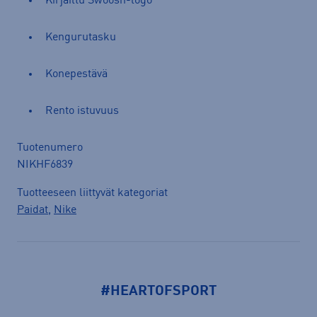
Kirjailtu Swoosh-logo
Kengurutasku
Konepestävä
Rento istuvuus
Tuotenumero
NIKHF6839
Tuotteeseen liittyvät kategoriat
Paidat
,
Nike
#HEARTOFSPORT