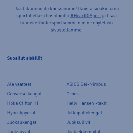
Jaa liikunnan ilo kanssamme! Ikuista sinäkin oma
sporttihetkesi hashtagilla
#HeartOfSport
ja lisää
tunniste @intersportsuomi, niin ne näytetään
sivustollamme.
Suositut sisällöt
Ale vaatteet
ASICS Gel-Nimbus
Converse kengät
Crocs
Hoka Clifton 11
Helly Hansen -takit
Hybridipyörät
Jalkapallokengät
Juoksukengät
Juoksuliivit
Juoksuvyöt
Jääkiekkomailat