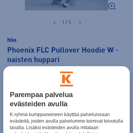
1 / 5
Nike
Phoenix FLC Pullover Hoodie W
-
naisten huppari
64,99 €
PLUSSA -20%
Väri
Harmaa
Parempaa palvelua
evästeiden avulla
K-ryhmä kumppaneineen käyttää palveluissaan
evästeitä, joiden avulla palvelumme toimivat toivotulla
tavalla. Lisäksi evästeiden avulla mitataan