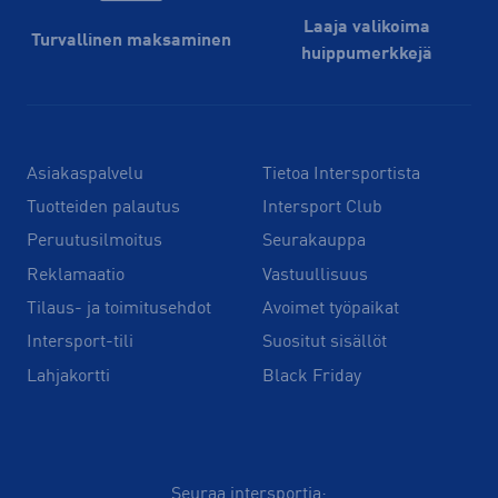
Laaja valikoima
Turvallinen maksaminen
huippu­merkkejä
Asiakaspalvelu
Tietoa Intersportista
Tuotteiden palautus
Intersport Club
Peruutusilmoitus
Seurakauppa
Reklamaatio
Vastuullisuus
Tilaus- ja toimitusehdot
Avoimet työpaikat
Intersport-tili
Suositut sisällöt
Lahjakortti
Black Friday
Seuraa intersportia: