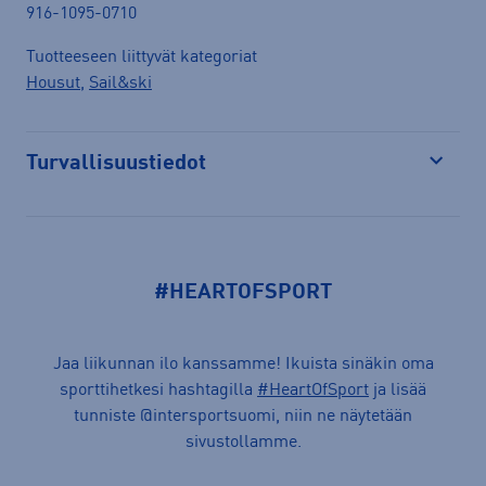
916-1095-0710
Tuotteeseen liittyvät kategoriat
Housut
,
Sail&ski
Turvallisuustiedot
Avaa
#HEARTOFSPORT
Jaa liikunnan ilo kanssamme! Ikuista sinäkin oma
sporttihetkesi hashtagilla
#HeartOfSport
ja lisää
tunniste @intersportsuomi, niin ne näytetään
sivustollamme.