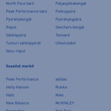
North Face takit
Paljasjalkakengät
Peak Performance takit
Polkupyörä
Pyöräilykengät
Pyöräilykypärä
Reput
Skechers kengät
Sähköpyörä
Tennarit
Tunturi sähköpyörät
Ulkoilutakit
Vans-reput
Suositut merkit
Peak Performance
adidas
Helly Hansen
Rukka
Halti
Nike
New Balance
McKINLEY