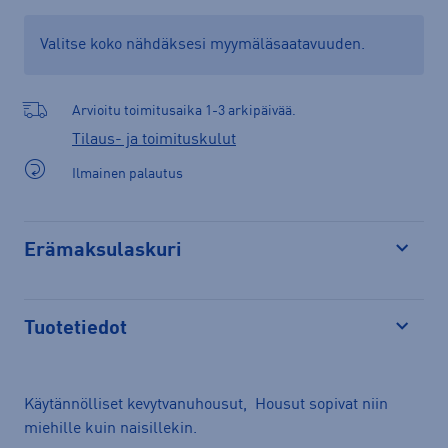
Valitse koko nähdäksesi myymäläsaatavuuden.
Arvioitu toimitusaika 1-3 arkipäivää.
Tilaus- ja toimituskulut
Ilmainen palautus
Erämaksulaskuri
Avaa
Tuotetiedot
Avaa
Käytännölliset kevytvanuhousut, Housut sopivat niin
miehille kuin naisillekin.