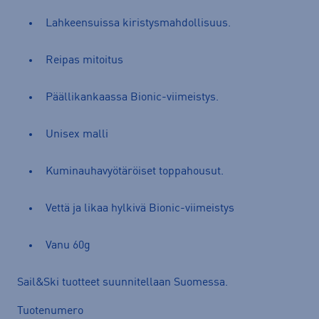
Lahkeensuissa kiristysmahdollisuus.
Reipas mitoitus
Päällikankaassa Bionic-viimeistys.
Unisex malli
Kuminauhavyötäröiset toppahousut.
Vettä ja likaa hylkivä Bionic-viimeistys
Vanu 60g
Sail&Ski tuotteet suunnitellaan Suomessa.
Tuotenumero