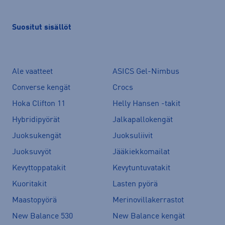
Suositut sisällöt
Ale vaatteet
ASICS Gel-Nimbus
Converse kengät
Crocs
Hoka Clifton 11
Helly Hansen -takit
Hybridipyörät
Jalkapallokengät
Juoksukengät
Juoksuliivit
Juoksuvyöt
Jääkiekkomailat
Kevyttoppatakit
Kevytuntuvatakit
Kuoritakit
Lasten pyörä
Maastopyörä
Merinovillakerrastot
New Balance 530
New Balance kengät