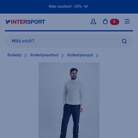
Nike vaatteet -20%
0
tuotetta osto
Kirjaudu sisään
Retkeily
Retkeilyvaatteet
Retkeilyhousut