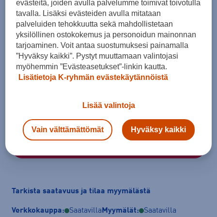
evästeitä, joiden avulla palvelumme toimivat toivotulla
XS
XS / Short
S / Long
S / Short
S
M / Short
tavalla. Lisäksi evästeiden avulla mitataan
palveluiden tehokkuutta sekä mahdollistetaan
M
M / Long
L
L / Short
L
XL / Long
yksilöllinen ostokokemus ja personoidun mainonnan
tarjoaminen. Voit antaa suostumuksesi painamalla
XL
XL / Short
XXL
XXL / Short
XXL / Long
”Hyväksy kaikki”. Pystyt muuttamaan valintojasi
myöhemmin ”Evästeasetukset”-linkin kautta.
XXXL
XXXL / Short
XXXL / Long
4XL
4XL / Short
Lisätietoja K-ryhmän evästekäytännöistä
5XL
5XL / Short
Lisää valintoja
Kokotaulukko
Vain välttämättömät
Hyväksy kaikki
Lisää ostoskoriin
Tarkista saatavuus ja tilaa myymälästä
Verkkokauppa:
Saatavilla
Myymälät:
Saatavilla