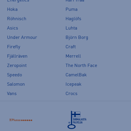
Energetics
Kari Traa
Hoka
Puma
Röhnisch
Haglöfs
Asics
Luhta
Under Armour
Björn Borg
Firefly
Craft
Fjällräven
Merrell
Zeropoint
The North Face
Speedo
CamelBak
Salomon
Icepeak
Vans
Crocs