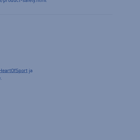
I/product-safety.html
HeartOfSport
ja
.