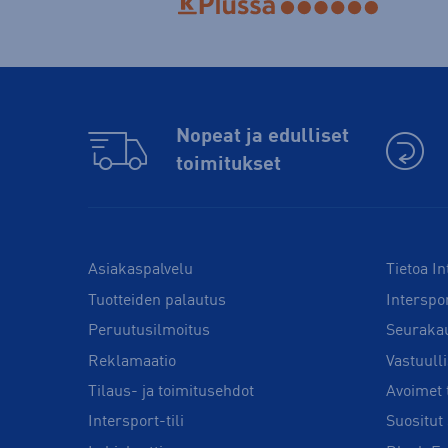
Nopeat ja edulliset
toimitukset
Asiakaspalvelu
Tietoa In
Tuotteiden palautus
Interspo
Peruutusilmoitus
Seuraka
Reklamaatio
Vastuull
Tilaus- ja toimitusehdot
Avoimet 
Intersport-tili
Suositut 