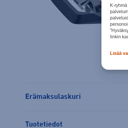
K-ryhmä 
palvelumm
palvelui
personoi
”Hyväksy
linkin ka
Lisää va
Erämaksulaskuri
Tuotetiedot