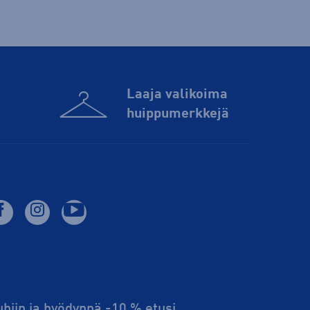
Laaja valikoima
huippu­merkkejä
lubiin ja hyödynnä -10 % etusi