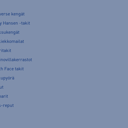
verse kengät
y Hansen -takit
ksukengät
kiekkomailat
itakit
novillakerrastot
h Face takit
kupyörä
ut
arit
s-reput