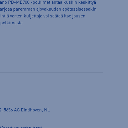
ano PD-ME700 -polkimet antaa kuskin keskittyä
tarjoaa paremman ajovakauden epätasaisessakin
intiä varten kuljettaja voi säätää itse jousen
n polkimesta.
t
, 5656 AG Eindhoven, NL