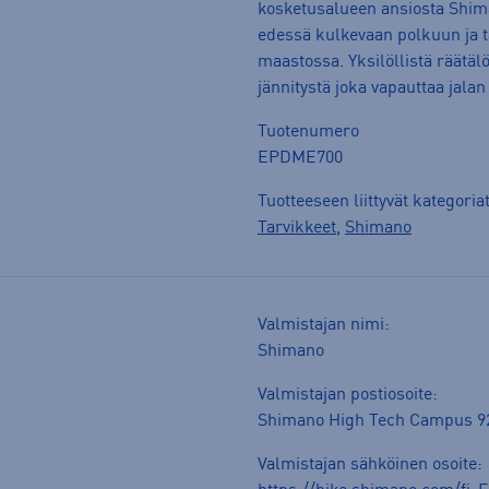
kosketusalueen ansiosta Shim
edessä kulkevaan polkuun ja 
maastossa. Yksilöllistä räätälö
jännitystä joka vapauttaa jala
Tuotenumero
EPDME700
Tuotteeseen liittyvät kategoria
Tarvikkeet
,
Shimano
Valmistajan nimi:
Shimano
Valmistajan postiosoite:
Shimano High Tech Campus 92
Valmistajan sähköinen osoite: