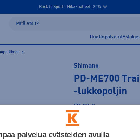
Back to Sport - Nike vaatteet -20%
Huoltopalvelut
Asiakas
kopolkimet
Shimano
PD-ME700 Trail 
-lukkopoljin
57,90 €
paa palvelua evästeiden avulla