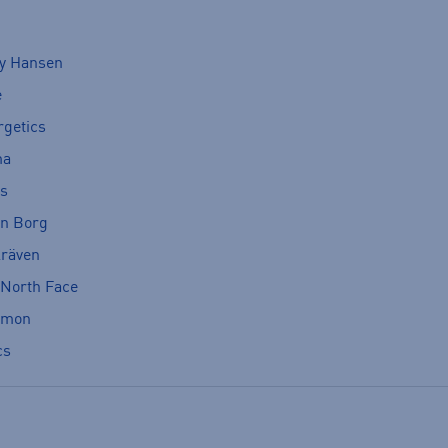
ly Hansen
e
rgetics
ma
cs
rn Borg
lräven
 North Face
omon
cs