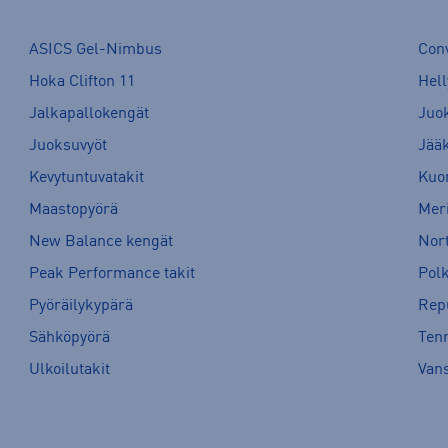
ASICS Gel-Nimbus
Con
Hoka Clifton 11
Hell
Jalkapallokengät
Juo
Juoksuvyöt
Jää
Kevytuntuvatakit
Kuor
Maastopyörä
Meri
New Balance kengät
Nort
Peak Performance takit
Pol
Pyöräilykypärä
Rep
Sähköpyörä
Tenn
Ulkoilutakit
Van