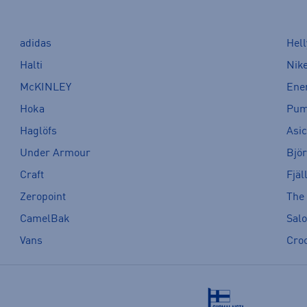
adidas
Hel
Halti
Nik
McKINLEY
Ene
Hoka
Pu
Haglöfs
Asi
Under Armour
Bjö
Craft
Fjäl
Zeropoint
The
CamelBak
Sal
Vans
Cro