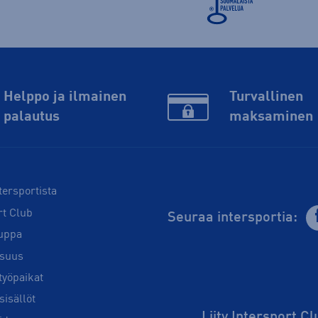
Helppo ja ilmainen
Turvallinen
palautus
maksaminen
tersportista
rt Club
Seuraa intersportia:
uppa
isuus
työpaikat
sisällöt
Liity Intersport C