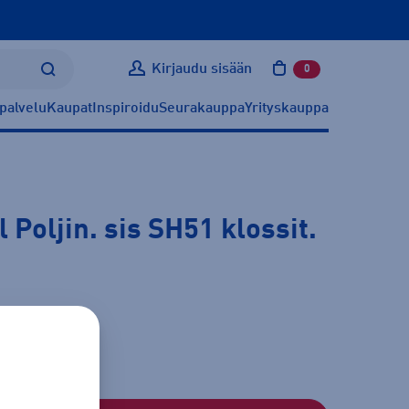
Kirjaudu sisään
0
tuotetta ostoskoris
palvelu
Kaupat
Inspiroidu
Seurakauppa
Yrityskauppa
Poljin. sis SH51 klossit.