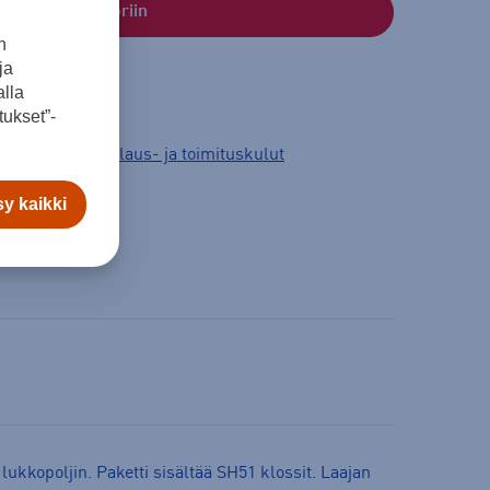
Lisää ostoskoriin
n
ja
lla
ukset”-
3 arkipäivää.
Tilaus- ja toimituskulut
y kaikki
kkopoljin. Paketti sisältää SH51 klossit. Laajan