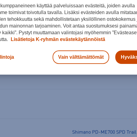
kumppaneineen käyttää palveluissaan evästeitä, joiden avulla
e toimivat toivotulla tavalla. Lisäksi evästeiden avulla mitataa
den tehokkuutta sekä mahdollistetaan yksilöllinen ostokokemus 
dun mainonnan tarjoaminen. Voit antaa suostumuksesi painama
 kaikki”. Pystyt muuttamaan valintojasi myöhemmin ”Evästeaset
utta.
Lisätietoja K-ryhmän evästekäytännöistä
Arvioitu toimitusaika 1-
Ilmainen palautus
lintoja
Vain välttämättömät
Hyväks
Shimano PD-ME700 SPD Trail lu