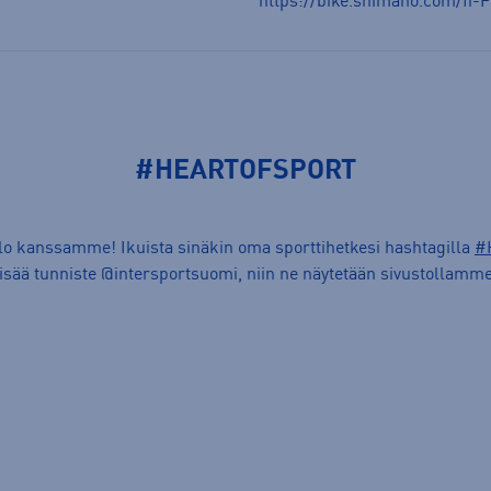
https://bike.shimano.com/fi-F
#HEARTOFSPORT
ilo kanssamme! Ikuista sinäkin oma sporttihetkesi hashtagilla
#
lisää tunniste @intersportsuomi, niin ne näytetään sivustollamme