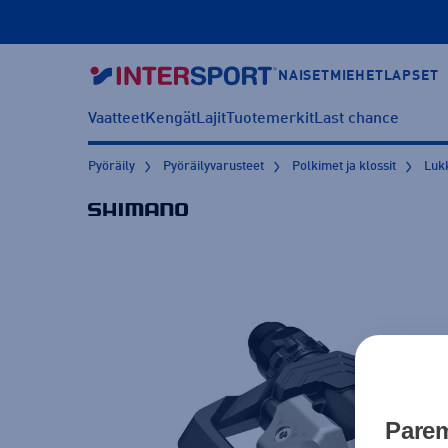
NAISET
MIEHET
LAPSET
Vaatteet
Kengät
Lajit
Tuotemerkit
Last chance
Pyöräily
Pyöräilyvarusteet
Polkimet ja klossit
Luk
Parem