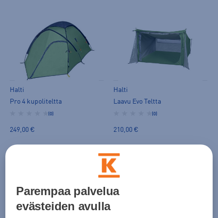
Halti
Halti
Pro 4 kupoliteltta
Laavu Evo Teltta
(0)
(0)
249,00 €
210,00 €
Parempaa palvelua
evästeiden avulla
Halti