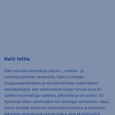
Halti teltta
Halti edustaa kotimaista ulkoilu-, urheilu- ja
retkeilytuotteiden osaamista. Halti tunnetaan
huippulaadukkaiden ja edistyksellisten materiaalien
edelläkävijänä. Sen valikoimasta löytyy runsas kirjo eri
lajeihin suunnattuja vaatteita, jalkineita ja varusteita. Oli
kyseessä sitten ulkoilutakki tai retkeilyyn tarkoitettu reppu,
Haltin tuotteet erottuvat toiminnallisuutensa ja loistavien
teknisten ominaisuuksiensa lisäksi aina yksilöllisellä