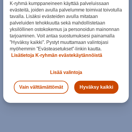
K-ryhmä kumppaneineen käyttää palveluissaan
Vaelluskupoli Pro 2. - teltta
evästeitä, joiden avulla palvelumme toimivat toivotulla
(0)
tavalla. Lisäksi evästeiden avulla mitataan
300,00 €
palveluiden tehokkuutta sekä mahdollistetaan
yksilöllinen ostokokemus ja personoidun mainonnan
tarjoaminen. Voit antaa suostumuksesi painamalla
”Hyväksy kaikki”. Pystyt muuttamaan valintojasi
myöhemmin ”Evästeasetukset”-linkin kautta.
Lisätietoja K-ryhmän evästekäytännöistä
Lisää valintoja
Vain välttämättömät
Hyväksy kaikki