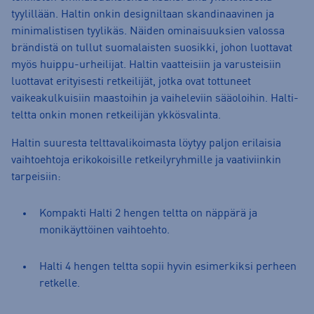
tyylillään. Haltin onkin designiltaan skandinaavinen ja
minimalistisen tyylikäs. Näiden ominaisuuksien valossa
brändistä on tullut suomalaisten suosikki, johon luottavat
myös huippu-urheilijat. Haltin vaatteisiin ja varusteisiin
luottavat erityisesti retkeilijät, jotka ovat tottuneet
vaikeakulkuisiin maastoihin ja vaiheleviin sääoloihin. Halti-
teltta onkin monen retkeilijän ykkösvalinta.
Haltin suuresta telttavalikoimasta löytyy paljon erilaisia
vaihtoehtoja erikokoisille retkeilyryhmille ja vaativiinkin
tarpeisiin:
Kompakti Halti 2 hengen teltta on näppärä ja
monikäyttöinen vaihtoehto.
Halti 4 hengen teltta sopii hyvin esimerkiksi perheen
retkelle.