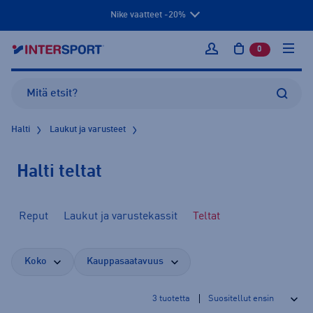
Nike vaatteet -20%
0
tuotetta osto
Kirjaudu sisään
Halti
Laukut ja varusteet
Halti teltat
Reput
Laukut ja varustekassit
Teltat
Koko
Kauppasaatavuus
3
tuotetta