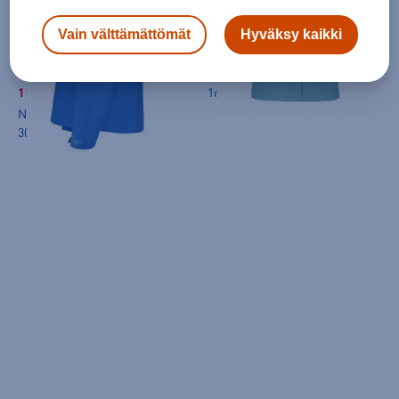
Luhta
Luhta
Vain välttämättömät
Hyväksy kaikki
Arolampi AWS Jacket M - kuoritakki
Gunnila Jacket W - kuoritakki
(0)
(0)
119,00 €
169,00 €
Norm. hinta:
179€
30pv alin hinta: 119€