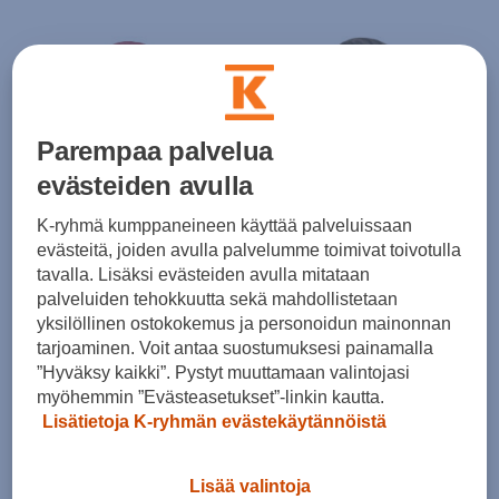
Parempaa palvelua
evästeiden avulla
Luhta
Luhta
K-ryhmä kumppaneineen käyttää palveluissaan
Akkola W - kuoritakki
Akkola W - kuoritakki
evästeitä, joiden avulla palvelumme toimivat toivotulla
(0)
(0)
tavalla. Lisäksi evästeiden avulla mitataan
159,00 €
159,00 €
palveluiden tehokkuutta sekä mahdollistetaan
yksilöllinen ostokokemus ja personoidun mainonnan
tarjoaminen. Voit antaa suostumuksesi painamalla
”Hyväksy kaikki”. Pystyt muuttamaan valintojasi
myöhemmin ”Evästeasetukset”-linkin kautta.
Lisätietoja K-ryhmän evästekäytännöistä
Lisää valintoja
HINTA VERKOSSA