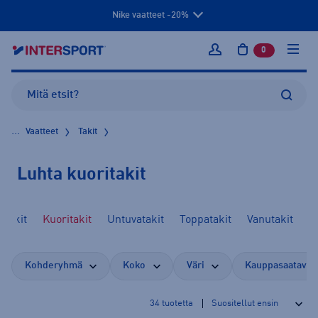
Nike vaatteet -20%
0
tuotetta osto
Kirjaudu sisään
...
Vaatteet
Takit
Luhta kuoritakit
ltakit
Kuoritakit
Untuvatakit
Toppatakit
Vanutakit
Kohderyhmä
Koko
Väri
Kauppasaatavuu
34
tuotetta