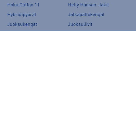
Hoka Clifton 11
Helly Hansen -takit
Hybridipyörät
Jalkapallokengät
Juoksukengät
Juoksuliivit
Juoksuvyöt
Jääkiekkomailat
Kevyttoppatakit
Kevytuntuvatakit
Kuoritakit
Lasten pyörä
Maastopyörä
Merinovillakerrastot
New Balance 530
New Balance kengät
North Face takit
Paljasjalkakengät
Peak Performance takit
Polkupyörä
Pyöräilykengät
Pyöräilykypärä
Reput
Skechers kengät
Sähköpyörä
Tennarit
Tunturi sähköpyörät
Ulkoilutakit