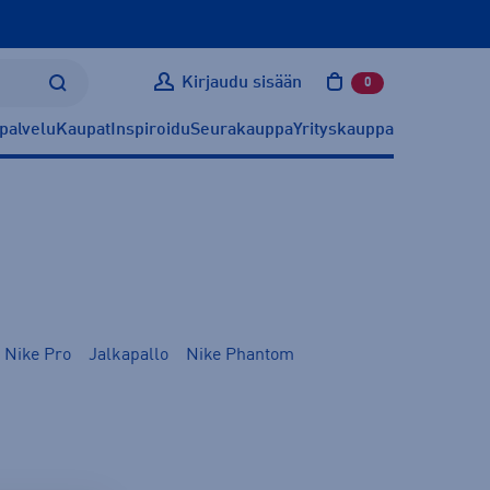
Kirjaudu sisään
0
tuotetta ostoskoris
palvelu
Kaupat
Inspiroidu
Seurakauppa
Yrityskauppa
Nike Pro
Jalkapallo
Nike Phantom