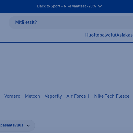
Back to Sport - Nike vaatteet -20%
Huoltopalvelut
Asiakas
Vomero
Metcon
Vaporfly
Air Force 1
Nike Tech Fleece
pasaatavuus