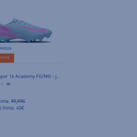
ERKOSSA
HANCE
Zoom Vapor 16 Academy FG/MG - jalkapallokengät (FG)
(0)
inta:
99,99€
n hinta: 40€