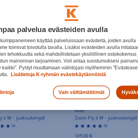
paa palvelua evästeiden avulla
kumppaneineen käyttää palveluissaan evästeitä, joiden avulla
e toimivat toivotulla tavalla. Lisäksi evästeiden avulla mitataa
den tehokkuutta sekä mahdollistetaan yksilöllinen ostokokemus 
dun mainonnan tarjoaminen. Voit antaa suostumuksesi painama
 kaikki”. Pystyt muuttamaan valintojasi myöhemmin ”Evästeaset
utta.
Lisätietoja K-ryhmän evästekäytännöistä
lintoja
Vain välttämättömät
Hyväks
Nike
y 6 W - juoksukengät
Zoom Fly 6 W - juoksukengät
(3)
(3)
€
169,00 €