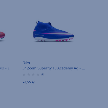
Nike
Zoom Vapor 16 Academy FG/MG - jalkapallokengät (FG)
Jr Zoom Superfly 10 Academy Ag - jalkapallokengät (AG)
(0)
74,99 €