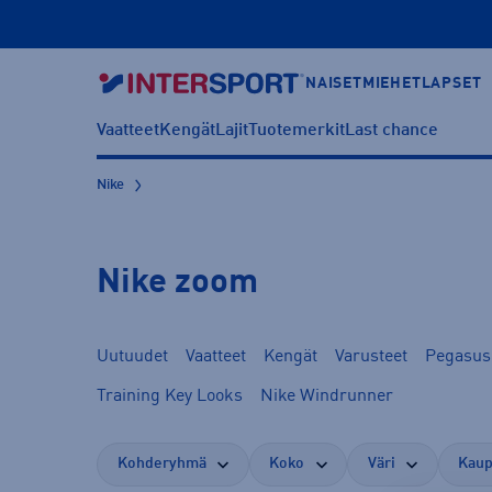
NAISET
MIEHET
LAPSET
Vaatteet
Kengät
Lajit
Tuotemerkit
Last chance
Nike
Nike zoom
Uutuudet
Vaatteet
Kengät
Varusteet
Pegasus
Training Key Looks
Nike Windrunner
Kohderyhmä
Koko
Väri
Kaup