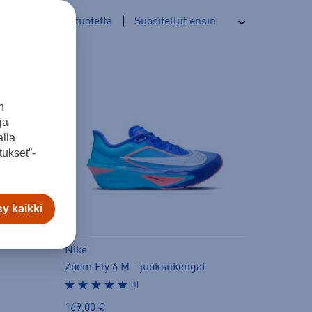
18
tuotetta
n
ja
lla
ukset”-
y kaikki
Nike
Zoom Fly 6 M - juoksukengät
(1)
169,00 €