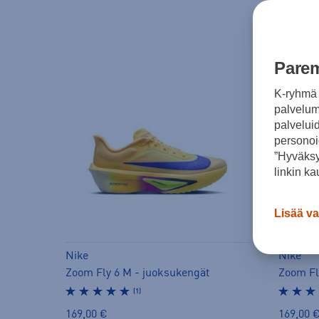
Parem
K-ryhmä 
palvelumm
palvelui
personoi
”Hyväksy
linkin ka
Lisää va
Nike
Nike
Zoom Fly 6 M - juoksukengät
Zoom Fl
(1)
169,00 €
169,00 