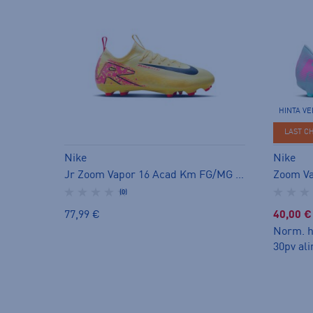
HINTA V
LAST C
Nike
Nike
Jr Zoom Vapor 16 Acad Km FG/MG - jalkapallokengät (MG)
(0)
77,99 €
40,00 €
Norm. h
30pv ali