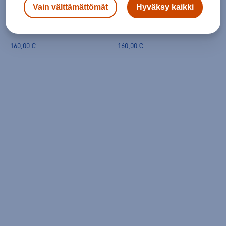
Ecco
Ecco
Vain välttämättömät
Hyväksy kaikki
Biom Energi W Sneaker
Biom Energi M Sneaker
(4)
(0)
160,00 €
160,00 €