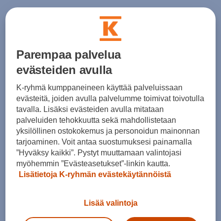
Parempaa palvelua
evästeiden avulla
Ecco
Ecco
K-ryhmä kumppaneineen käyttää palveluissaan
Biom Energi W Sneaker
Biom Energi W Sneaker
evästeitä, joiden avulla palvelumme toimivat toivotulla
tavalla. Lisäksi evästeiden avulla mitataan
(4)
(4)
palveluiden tehokkuutta sekä mahdollistetaan
160,00 €
160,00 €
yksilöllinen ostokokemus ja personoidun mainonnan
tarjoaminen. Voit antaa suostumuksesi painamalla
”Hyväksy kaikki”. Pystyt muuttamaan valintojasi
myöhemmin ”Evästeasetukset”-linkin kautta.
Lisätietoja K-ryhmän evästekäytännöistä
Lisää valintoja