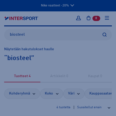
Nike vaatteet -20%
0
tuotetta osto
Kirjaudu sisään
Näytetään hakutulokset haulle
“
biosteel
”
Tuotteet
4
hakutulosta
Artikkelit
0
hakutulosta
Kaupat
0
hakutulo
Kohderyhmä
Koko
Väri
Kauppasaatavuu
4
tuotetta