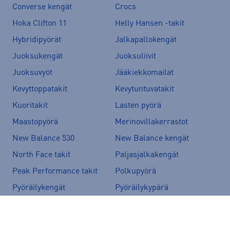
Converse kengät
Crocs
Hoka Clifton 11
Helly Hansen -takit
Hybridipyörät
Jalkapallokengät
Juoksukengät
Juoksuliivit
Juoksuvyöt
Jääkiekkomailat
Kevyttoppatakit
Kevytuntuvatakit
Kuoritakit
Lasten pyörä
Maastopyörä
Merinovillakerrastot
New Balance 530
New Balance kengät
North Face takit
Paljasjalkakengät
Peak Performance takit
Polkupyörä
Pyöräilykengät
Pyöräilykypärä
Reput
Skechers kengät
Sähköpyörä
Tennarit