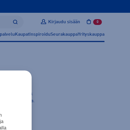
Kirjaudu sisään
0
tuotetta ostoskoris
palvelu
Kaupat
Inspiroidu
Seurakauppa
Yrityskauppa
n tarvitset Kamik
mik
brändisivulla.
n
ja
lla