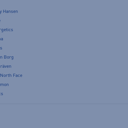
ly Hansen
e
rgetics
ma
cs
rn Borg
lräven
 North Face
omon
cs