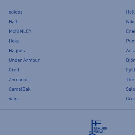
adidas
Hel
Halti
Nik
McKINLEY
Ene
Hoka
Pu
Haglöfs
Asi
Under Armour
Bjö
Craft
Fjäl
Zeropoint
The
CamelBak
Sal
Vans
Cro