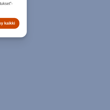
ukset”-
y kaikki