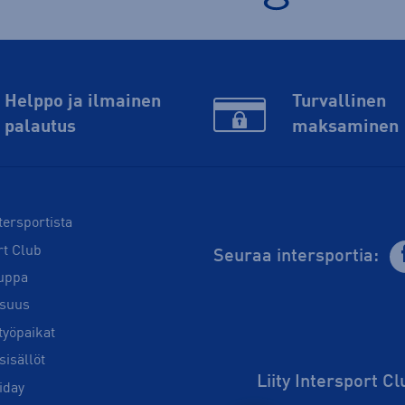
Helppo ja ilmainen
Turvallinen
palautus
maksaminen
tersportista
rt Club
Seuraa intersportia:
uppa
isuus
työpaikat
sisällöt
Liity Intersport C
iday