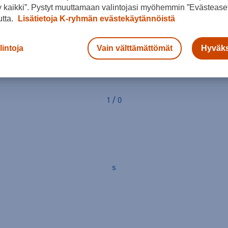
 kaikki”. Pystyt muuttamaan valintojasi myöhemmin ”Evästeaset
utta.
Lisätietoja K-ryhmän evästekäytännöistä
Suosittuja Kamik tuotteita
lintoja
Vain välttämättömät
Hyväks
1 / 0
s