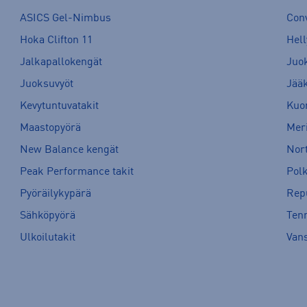
ASICS Gel-Nimbus
Con
Hoka Clifton 11
Hell
Jalkapallokengät
Juo
Juoksuvyöt
Jää
Kevytuntuvatakit
Kuor
Maastopyörä
Meri
New Balance kengät
Nort
Peak Performance takit
Pol
Pyöräilykypärä
Rep
Sähköpyörä
Tenn
Ulkoilutakit
Van