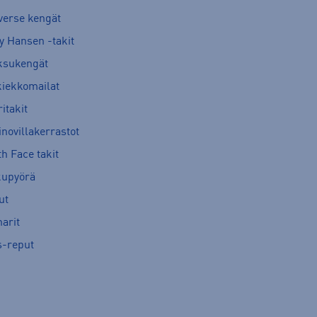
verse kengät
y Hansen -takit
ksukengät
kiekkomailat
itakit
novillakerrastot
h Face takit
kupyörä
ut
arit
s-reput