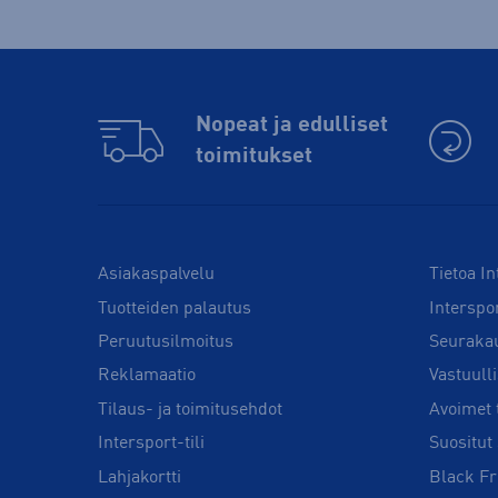
Nopeat ja edulliset
toimitukset
Asiakaspalvelu
Tietoa In
Tuotteiden palautus
Interspo
Peruutusilmoitus
Seuraka
Reklamaatio
Vastuull
Tilaus- ja toimitusehdot
Avoimet 
Intersport-tili
Suositut 
Lahjakortti
Black Fr