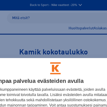
Back to Sport - Nike vaatteet -20%
Huoltopalvelut
Asiakas
Kamik kokotaulukko
it tutustua Kamik kokotaulukkoon ja tarkistaa helposti minkä koo
paa palvelua evästeiden avulla
gistä
. Tutustu lisäksi suosikkeihin ja laajaan valikoimaamme
Ka
kumppaneineen käyttää palveluissaan evästeitä, joiden avulla
e toimivat toivotulla tavalla. Lisäksi evästeiden avulla mitataa
den tehokkuutta sekä mahdollistetaan yksilöllinen ostokokemus 
dun mainonnan tarjoaminen. Voit antaa suostumuksesi painama