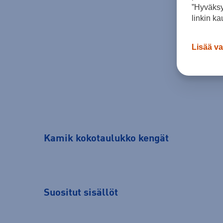
”Hyväksy
linkin ka
Lisää va
Kamik kokotaulukko kengät
Suositut sisällöt