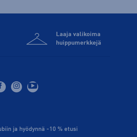
Laaja valikoima
huippu­merkkejä
lubiin ja hyödynnä -10 % etusi