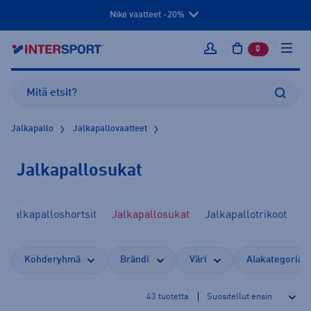
Nike vaatteet -20%
0
tuotetta osto
Kirjaudu sisään
Jalkapallo
Jalkapallovaatteet
Jalkapallosukat
Jalkapalloshortsit
Jalkapallosukat
Jalkapallotrikoot
Kohderyhmä
Brändi
Väri
Alakategoria
43
tuotetta