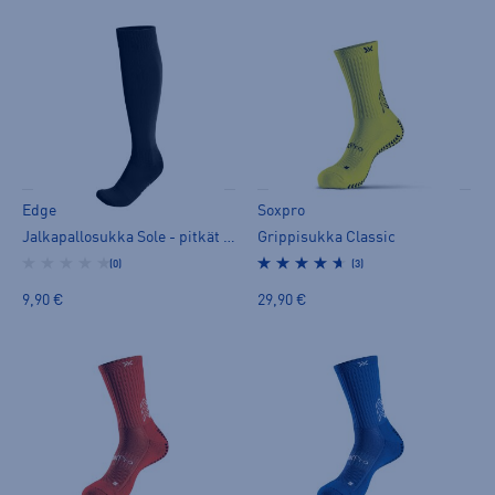
Edge
Soxpro
Jalkapallosukka Sole - pitkät sukat
Grippisukka Classic
(0)
(3)
9,90 €
29,90 €