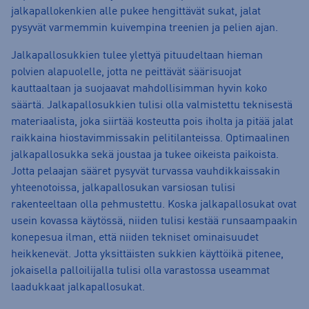
jalkapallokenkien alle pukee hengittävät sukat, jalat
pysyvät varmemmin kuivempina treenien ja pelien ajan.
Jalkapallosukkien tulee ylettyä pituudeltaan hieman
polvien alapuolelle, jotta ne peittävät säärisuojat
kauttaaltaan ja suojaavat mahdollisimman hyvin koko
säärtä. Jalkapallosukkien tulisi olla valmistettu teknisestä
materiaalista, joka siirtää kosteutta pois iholta ja pitää jalat
raikkaina hiostavimmissakin pelitilanteissa. Optimaalinen
jalkapallosukka sekä joustaa ja tukee oikeista paikoista.
Jotta pelaajan sääret pysyvät turvassa vauhdikkaissakin
yhteenotoissa, jalkapallosukan varsiosan tulisi
rakenteeltaan olla pehmustettu. Koska jalkapallosukat ovat
usein kovassa käytössä, niiden tulisi kestää runsaampaakin
konepesua ilman, että niiden tekniset ominaisuudet
heikkenevät. Jotta yksittäisten sukkien käyttöikä pitenee,
jokaisella palloilijalla tulisi olla varastossa useammat
laadukkaat jalkapallosukat.