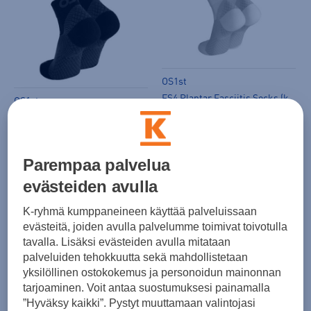
OS1st
FS4 Plantar Fasciitis Socks (korkea malli) - sukka
OS1st
(4)
FS4 Plantar Fasciitis Socks (korkea malli) - sukka
(4)
33,90 €
33,90 €
Parempaa palvelua
evästeiden avulla
K-ryhmä kumppaneineen käyttää palveluissaan
evästeitä, joiden avulla palvelumme toimivat toivotulla
tavalla. Lisäksi evästeiden avulla mitataan
palveluiden tehokkuutta sekä mahdollistetaan
yksilöllinen ostokokemus ja personoidun mainonnan
tarjoaminen. Voit antaa suostumuksesi painamalla
Edge
adidas
”Hyväksy kaikki”. Pystyt muuttamaan valintojasi