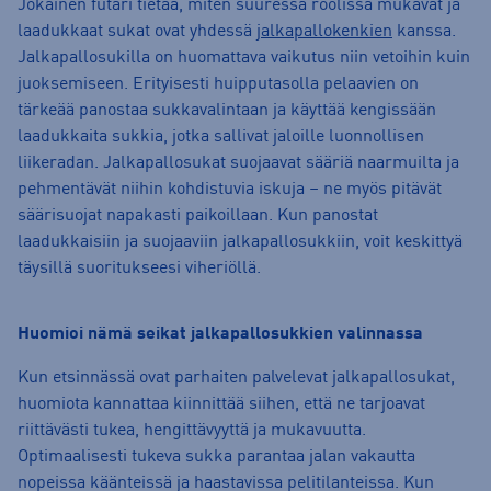
Jokainen futari tietää, miten suuressa roolissa mukavat ja
laadukkaat sukat ovat yhdessä
jalkapallokenkien
kanssa.
Jalkapallosukilla on huomattava vaikutus niin vetoihin kuin
juoksemiseen. Erityisesti huipputasolla pelaavien on
tärkeää panostaa sukkavalintaan ja käyttää kengissään
laadukkaita sukkia, jotka sallivat jaloille luonnollisen
liikeradan.
Jalkapallosukat suojaavat sääriä naarmuilta ja
pehmentävät niihin kohdistuvia iskuja – ne myös pitävät
säärisuojat napakasti paikoillaan. Kun panostat
laadukkaisiin ja suojaaviin jalkapallosukkiin, voit keskittyä
täysillä suoritukseesi viheriöllä.
Huomioi nämä seikat jalkapallosukkien valinnassa
Kun etsinnässä ovat parhaiten palvelevat jalkapallosukat,
huomiota kannattaa kiinnittää siihen, että ne tarjoavat
riittävästi tukea, hengittävyyttä ja mukavuutta.
Optimaalisesti tukeva sukka parantaa jalan vakautta
nopeissa käänteissä ja haastavissa pelitilanteissa. Kun