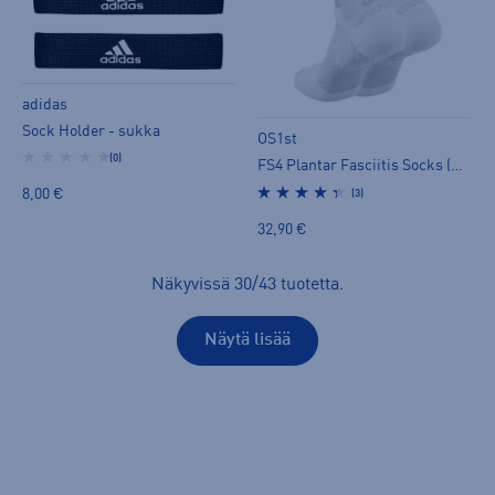
adidas
Sock Holder - sukka
OS1st
(0)
FS4 Plantar Fasciitis Socks (matala malli) - kompressiosukat
8,00 €
(3)
32,90 €
Näkyvissä
30
/
43
tuotetta
.
Näytä lisää