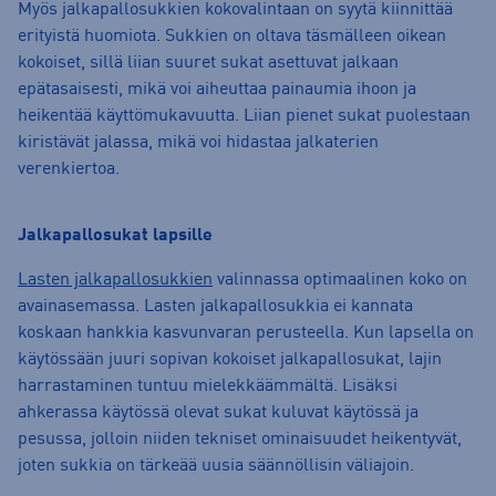
Myös jalkapallosukkien kokovalintaan on syytä kiinnittää
erityistä huomiota. Sukkien on oltava täsmälleen oikean
kokoiset, sillä liian suuret sukat asettuvat jalkaan
epätasaisesti, mikä voi aiheuttaa painaumia ihoon ja
heikentää käyttömukavuutta. Liian pienet sukat puolestaan
kiristävät jalassa, mikä voi hidastaa jalkaterien
verenkiertoa.
Jalkapallosukat lapsille
Lasten jalkapallosukkien
valinnassa optimaalinen koko on
avainasemassa. Lasten jalkapallosukkia ei kannata
koskaan hankkia kasvunvaran perusteella. Kun lapsella on
käytössään juuri sopivan kokoiset jalkapallosukat, lajin
harrastaminen tuntuu mielekkäämmältä. Lisäksi
ahkerassa käytössä olevat sukat kuluvat käytössä ja
pesussa, jolloin niiden tekniset ominaisuudet heikentyvät,
joten sukkia on tärkeää uusia säännöllisin väliajoin.