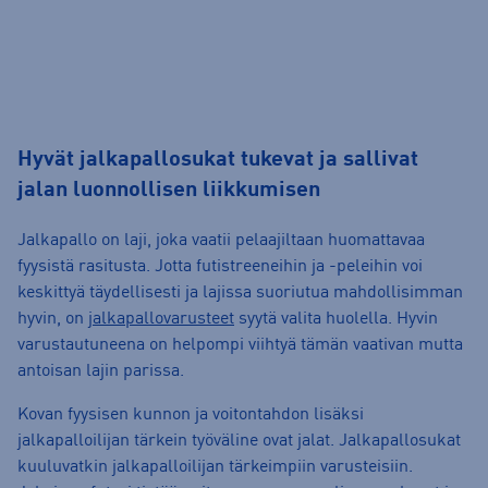
Hyvät jalkapallosukat tukevat ja sallivat
jalan luonnollisen liikkumisen
Jalkapallo on laji, joka vaatii pelaajiltaan huomattavaa
fyysistä rasitusta. Jotta futistreeneihin ja -peleihin voi
keskittyä täydellisesti ja lajissa suoriutua mahdollisimman
hyvin, on
jalkapallovarusteet
syytä valita huolella. Hyvin
varustautuneena on helpompi viihtyä tämän vaativan mutta
antoisan lajin parissa.
Kovan fyysisen kunnon ja voitontahdon lisäksi
jalkapalloilijan tärkein työväline ovat jalat.
Jalkapallosukat
kuuluvatkin jalkapalloilijan tärkeimpiin varusteisiin.