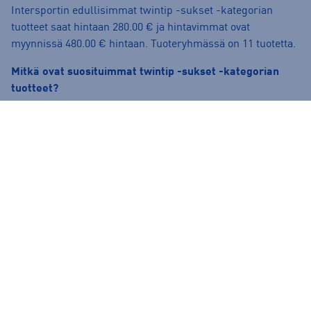
Intersportin edullisimmat twintip -sukset -kategorian
tuotteet saat hintaan 280.00 € ja hintavimmat ovat
myynnissä 480.00 € hintaan. Tuoteryhmässä on 11 tuotetta.
Mitkä ovat suosituimmat twintip -sukset -kategorian
tuotteet?
Tällä hetkellä tuoteryhmän suosituimmat tuotteet ovat
Nordica Unleashed J+J7.0 FDT - twintip laskettelusukset
,
Völkl REVOLT 81 - twintip laskettelusukset
ja
Line LINE
RUCKUS JR - twintip laskettelusukset
sekä suosituin
merkki on
Nordica
.
Onko verkkokaupasta tilatuilla tuotteilla maksuton
palautusoikeus?
Ilman muuta. Kaikkien verkkokaupasta tilattujen tuotteiden
palautusaika on 30 vrk tuotteen saapumisesta.
Palauttaminen on normaalitoimitettaville tuotteille ilmaista.
Lue lisää palautusehdoista täältä:
https://www.intersport.fi/fi/palautuslomake-