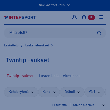
Nike vaatteet -20%
0
tuotetta osto
Kirjaudu sisään
Laskettelu
Laskettelusukset
Twintip -sukset
Twintip -sukset
Lasten laskettelusukset
Kohderyhmä
Koko
Brändi
Väri
11
tuotetta