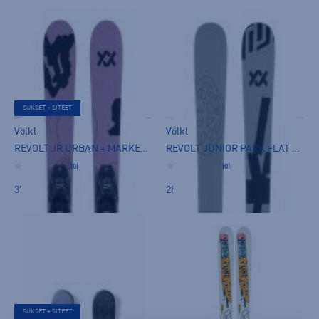
SUKSET + SITEET
Völkl
Völkl
REVOLT JR URBAN + MARKER 7.0 VMOTION SIDE - twintip laskettelusukset
REVOLT JUNIOR PARK FLAT - twintip laskettelusukset
(0)
(0)
370,00 €
280,00 €
SUKSET + SITEET