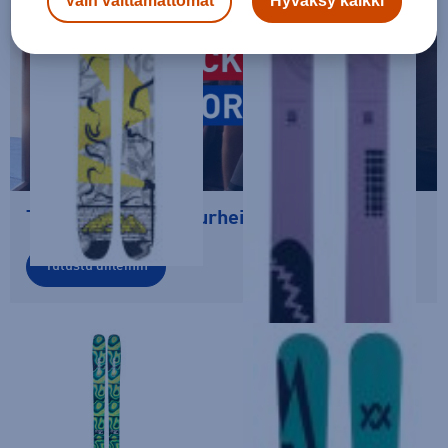
Vain välttämättömät
Hyväksy kaikki
Takaisin arkeen ja urheiluun
Tutustu diileihin