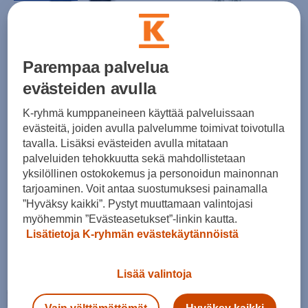
Nordica
Line
Unleashed J+J7.0 FDT - twintip laskettelusukset
LINE RUCKUS JR - twintip laskettelusukset
(0)
(0)
Parempaa palvelua
299,00 €
299,00 €
evästeiden avulla
K-ryhmä kumppaneineen käyttää palveluissaan
evästeitä, joiden avulla palvelumme toimivat toivotulla
tavalla. Lisäksi evästeiden avulla mitataan
palveluiden tehokkuutta sekä mahdollistetaan
yksilöllinen ostokokemus ja personoidun mainonnan
tarjoaminen. Voit antaa suostumuksesi painamalla
”Hyväksy kaikki”. Pystyt muuttamaan valintojasi
Völkl
Völkl
myöhemmin ”Evästeasetukset”-linkin kautta.
REVOLT 96 FLAT - twintip laskettelusukset
REVOLT 96 FLAT - twintip laskettelusukset
Lisätietoja K-ryhmän evästekäytännöistä
(0)
(0)
480,00 €
480,00 €
Lisää valintoja