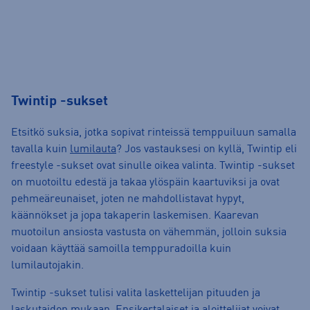
Twintip -sukset
Etsitkö suksia, jotka sopivat rinteissä temppuiluun samalla
tavalla kuin
lumilauta
? Jos vastauksesi on kyllä, Twintip eli
freestyle -sukset ovat sinulle oikea valinta. Twintip -sukset
on muotoiltu edestä ja takaa ylöspäin kaartuviksi ja ovat
pehmeäreunaiset, joten ne mahdollistavat hypyt,
käännökset ja jopa takaperin laskemisen. Kaarevan
muotoilun ansiosta vastusta on vähemmän, jolloin suksia
voidaan käyttää samoilla temppuradoilla kuin
lumilautojakin.
Twintip -sukset tulisi valita laskettelijan pituuden ja