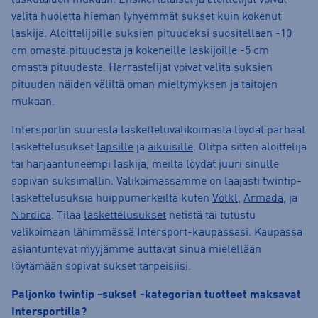
laskutaidon mukaan. Ensikertalaiset ja aloittelijat voivat
valita huoletta hieman lyhyemmät sukset kuin kokenut
laskija. Aloittelijoille suksien pituudeksi suositellaan -10
cm omasta pituudesta ja kokeneille laskijoille -5 cm
omasta pituudesta. Harrastelijat voivat valita suksien
pituuden näiden väliltä oman mieltymyksen ja taitojen
mukaan.
Intersportin suuresta lasketteluvalikoimasta löydät parhaat
laskettelusukset
lapsille
ja
aikuisille
. Olitpa sitten aloittelija
tai harjaantuneempi laskija, meiltä löydät juuri sinulle
sopivan suksimallin. Valikoimassamme on laajasti twintip-
laskettelusuksia huippumerkeiltä kuten
Völkl
,
Armada
, ja
Nordica
. Tilaa
laskettelusukset
netistä tai tutustu
valikoimaan lähimmässä Intersport-kaupassasi. Kaupassa
asiantuntevat myyjämme auttavat sinua mielellään
löytämään sopivat sukset tarpeisiisi.
Paljonko twintip -sukset -kategorian tuotteet maksavat
Intersportilla?