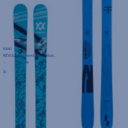
Völkl
REVOLT 81 - twintip laskettelusukset
(0)
360,00 €