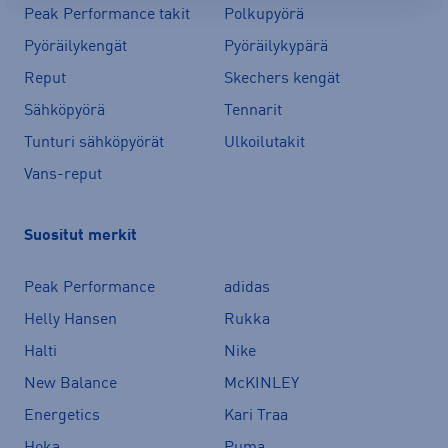
Peak Performance takit
Polkupyörä
Pyöräilykengät
Pyöräilykypärä
Reput
Skechers kengät
Sähköpyörä
Tennarit
Tunturi sähköpyörät
Ulkoilutakit
Vans-reput
Suositut merkit
Peak Performance
adidas
Helly Hansen
Rukka
Halti
Nike
New Balance
McKINLEY
Energetics
Kari Traa