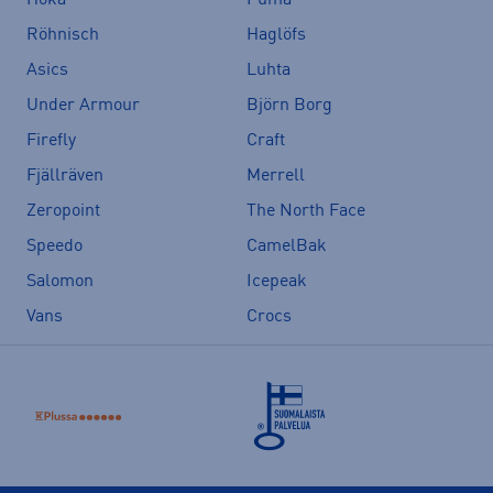
Hoka
Puma
Röhnisch
Haglöfs
Asics
Luhta
Under Armour
Björn Borg
Firefly
Craft
Fjällräven
Merrell
Zeropoint
The North Face
Speedo
CamelBak
Salomon
Icepeak
Vans
Crocs