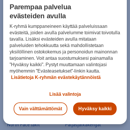
Parempaa palvelua
Suositut sisällöt
evästeiden avulla
K-ryhmä kumppaneineen käyttää palveluissaan
Ale vaatteet
ASICS Gel-Nimbus
evästeitä, joiden avulla palvelumme toimivat toivotulla
tavalla. Lisäksi evästeiden avulla mitataan
Converse kengät
Crocs
palveluiden tehokkuutta sekä mahdollistetaan
Hoka Clifton 11
Helly Hansen -takit
yksilöllinen ostokokemus ja personoidun mainonnan
tarjoaminen. Voit antaa suostumuksesi painamalla
Hybridipyörät
Jalkapallokengät
”Hyväksy kaikki”. Pystyt muuttamaan valintojasi
Juoksukengät
Juoksuliivit
myöhemmin ”Evästeasetukset”-linkin kautta.
Lisätietoja K-ryhmän evästekäytännöistä
Juoksuvyöt
Jääkiekkomailat
Kevyttoppatakit
Kevytuntuvatakit
Lisää valintoja
Kuoritakit
Lasten pyörä
Maastopyörä
Merinovillakerrastot
Vain välttämättömät
Hyväksy kaikki
New Balance 530
New Balance kengät
North Face takit
Paljasjalkakengät