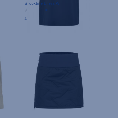
Brookline Dress W
(0)
49,95 €