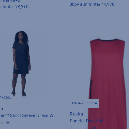
inta:
109€
30pv alin hinta: 44,99€
n hinta: 79,99€
ERKOSSA
HINTA VERKOSSA
ia
Rukka
iver™ Short Sleeve Dress W
Panelia Dress W
(0)
(0)