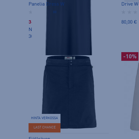
Panelia Dress W
Drive W
(0)
34,99 €
80,00 €
Norm. hinta:
69,90€
30pv alin hinta: 34,99€
-10%
HINTA VERKOSSA
LAST CHANCE