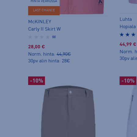
HINTA VERKOSSA
LAST CHANCE
Luhta
McKINLEY
Hopiala
Carly II Skirt W
(0)
44,99 €
28,00 €
Norm. h
Norm. hinta:
44,90€
30pv ali
30pv alin hinta: 28€
-10%
-10%