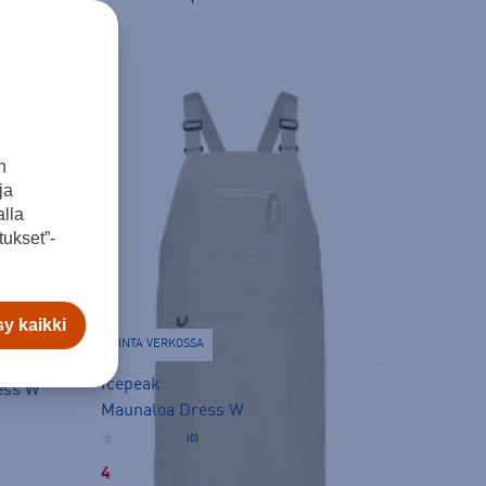
n
ja
lla
ukset”-
y kaikki
HINTA VERKOSSA
Icepeak
ress W
Maunaloa Dress W
(0)
49,99 €