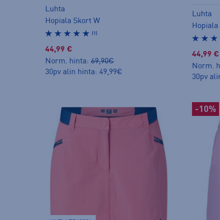
Luhta
Luhta
Hopiala Skort W
Hopiala
(1)
44,99 €
44,99 €
Norm. hinta:
69,90€
Norm. h
30pv alin hinta: 49,99€
30pv ali
-10%