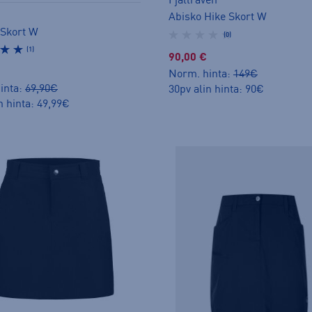
Fjällräven
Abisko Hike Skort W
 Skort W
(0)
(1)
90,00 €
Norm. hinta:
149€
inta:
69,90€
30pv alin hinta: 90€
n hinta: 49,99€