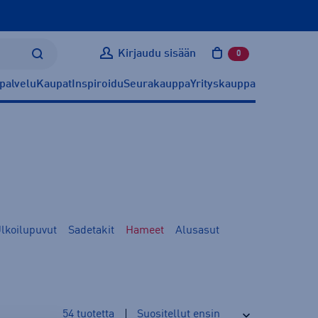
Kirjaudu sisään
0
tuotetta ostoskoris
palvelu
Kaupat
Inspiroidu
Seurakauppa
Yrityskauppa
lkoilupuvut
Sadetakit
Hameet
Alusasut
54
tuotetta