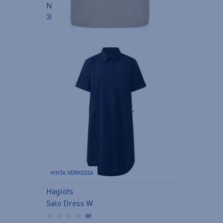
Norm. hinta:
79,90€
30pv alin hinta: 49,99€
HINTA VERKOSSA
Haglöfs
Salo Dress W
(0)