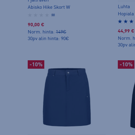
Fjällräven
Luhta
Abisko Hike Skort W
Hopiala
(0)
90,00 €
44,99 €
Norm. hinta:
149€
Norm. h
30pv alin hinta: 90€
30pv ali
-10%
-10%