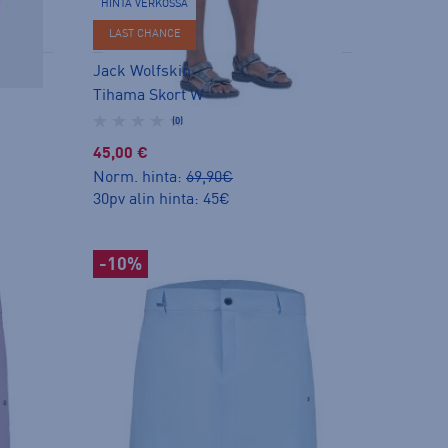
HINTA VERKOSSA
LAST CHANCE
Jack Wolfskin
Tihama Skort W
(0)
45,00 €
Norm. hinta:
69,90€
30pv alin hinta: 45€
-10%