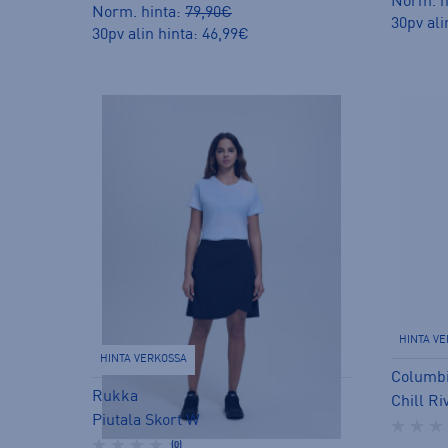
Norm. h
Norm. hinta:
79,90€
30pv ali
30pv alin hinta: 46,99€
HINTA V
HINTA VERKOSSA
Columb
Rukka
Chill R
Piutala Skort W
(0)