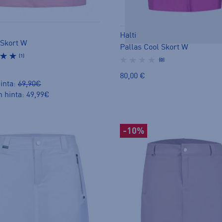
Halti
 Skort W
Pallas Cool Skort W
(1)
(0)
80,00 €
inta:
69,90€
n hinta: 49,99€
-10%