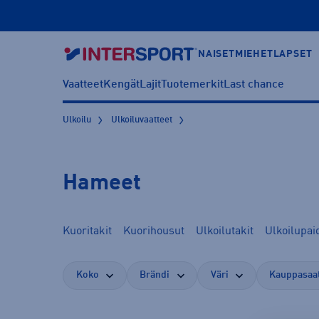
NAISET
MIEHET
LAPSET
Vaatteet
Kengät
Lajit
Tuotemerkit
Last chance
Ulkoilu
Ulkoiluvaatteet
Hameet
Kuoritakit
Kuorihousut
Ulkoilutakit
Ulkoilupai
Koko
Brändi
Väri
Kauppasaa