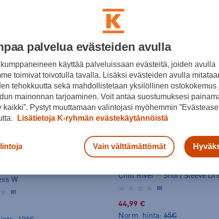
paa palvelua evästeiden avulla
kumppaneineen käyttää palveluissaan evästeitä, joiden avulla
e toimivat toivotulla tavalla. Lisäksi evästeiden avulla mitataa
den tehokkuutta sekä mahdollistetaan yksilöllinen ostokokemus 
dun mainonnan tarjoaminen. Voit antaa suostumuksesi painama
 kaikki”. Pystyt muuttamaan valintojasi myöhemmin ”Evästeaset
utta.
Lisätietoja K-ryhmän evästekäytännöistä
lintoja
Vain välttämättömät
Hyväks
HINTA VERKOSSA
ERKOSSA
Columbia
Chill River™ Short Sleeve D
ess W
(0)
(0)
44,99 €
Norm. hinta:
65€