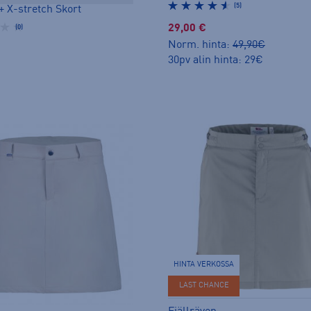
(5)
+ X-stretch Skort
29,00 €
(0)
Norm. hinta:
49,90€
30pv alin hinta: 29€
HINTA VERKOSSA
LAST CHANCE