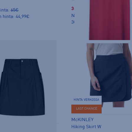
34,99 €
inta:
65€
Norm. hinta:
69,90€
n hinta: 44,99€
30pv alin hinta: 34,99€
HINTA VERKOSSA
LAST CHANCE
McKINLEY
Hiking Skirt W