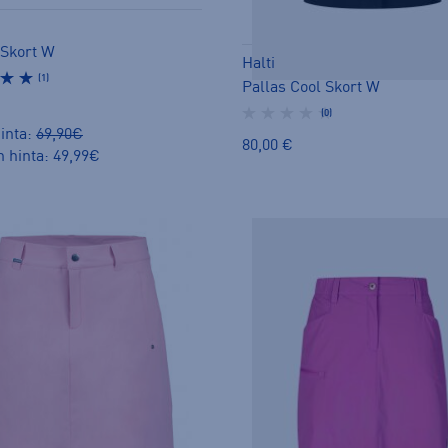
 Skort W
Halti
(1)
Pallas Cool Skort W
(0)
inta:
69,90€
80,00 €
n hinta: 49,99€