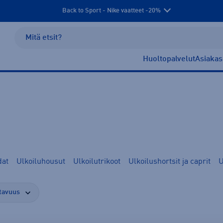
Back to Sport - Nike vaatteet -20%
Huoltopalvelut
Asiakas
dat
Ulkoiluhousut
Ulkoilutrikoot
Ulkoilushortsit ja caprit
U
tavuus