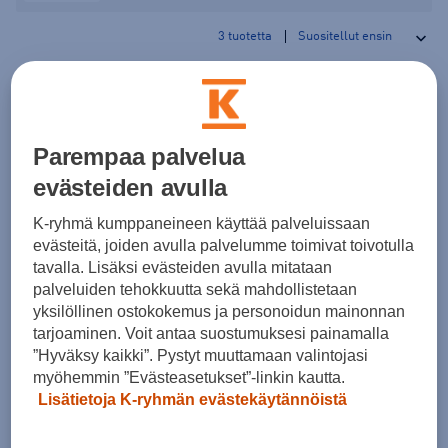
3
tuotetta
Parempaa palvelua
evästeiden avulla
K-ryhmä kumppaneineen käyttää palveluissaan
adidas
adidas
evästeitä, joiden avulla palvelumme toimivat toivotulla
tavalla. Lisäksi evästeiden avulla mitataan
TECHFIT COLD.RDY Training Long Tights M - miesten trikoot
adi365 Adaptive Wear Running 1/2 Tights M - miesten trikoot
palveluiden tehokkuutta sekä mahdollistetaan
(0)
(0)
yksilöllinen ostokokemus ja personoidun mainonnan
60,00 €
45,00 €
tarjoaminen. Voit antaa suostumuksesi painamalla
”Hyväksy kaikki”. Pystyt muuttamaan valintojasi
myöhemmin ”Evästeasetukset”-linkin kautta.
Lisätietoja K-ryhmän evästekäytännöistä