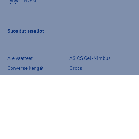
Lyhyet trikoot
Suositut sisällöt
Ale vaatteet
ASICS Gel-Nimbus
Converse kengät
Crocs
Hoka Clifton 11
Helly Hansen -takit
Hybridipyörät
Jalkapallokengät
Juoksukengät
Juoksuliivit
Juoksuvyöt
Jääkiekkomailat
Kevyttoppatakit
Kevytuntuvatakit
Kuoritakit
Lasten pyörä
Maastopyörä
Merinovillakerrastot