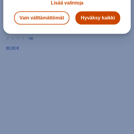
Lisää valintoja
Vain välttämättömät
Hyväksy kaikki
adidas
Own The Run Winterized Tight - miesten trikoot
(0)
80,00 €