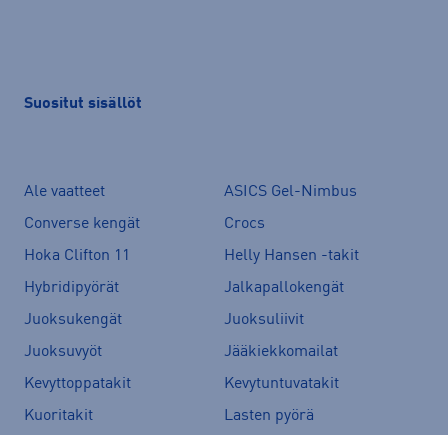
Suositut sisällöt
Ale vaatteet
ASICS Gel-Nimbus
Converse kengät
Crocs
Hoka Clifton 11
Helly Hansen -takit
Hybridipyörät
Jalkapallokengät
Juoksukengät
Juoksuliivit
Juoksuvyöt
Jääkiekkomailat
Kevyttoppatakit
Kevytuntuvatakit
Kuoritakit
Lasten pyörä