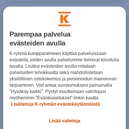
1
tuote
Parempaa palvelua
evästeiden avulla
K-ryhmä kumppaneineen käyttää palveluissaan
evästeitä, joiden avulla palvelumme toimivat toivotulla
tavalla. Lisäksi evästeiden avulla mitataan
Devold
palveluiden tehokkuutta sekä mahdollistetaan
Expedition Merino Balaclava - alushuppu
yksilöllinen ostokokemus ja personoidun mainonnan
(0)
tarjoaminen. Voit antaa suostumuksesi painamalla
”Hyväksy kaikki”. Pystyt muuttamaan valintojasi
59,00 €
myöhemmin ”Evästeasetukset”-linkin kautta.
Lisätietoja K-ryhmän evästekäytännöistä
Lisää valintoja