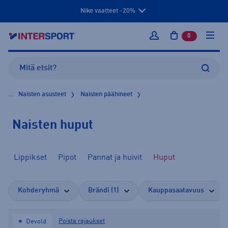
Nike vaatteet -20%
0
tuotetta osto
Kirjaudu sisään
...
Naisten asusteet
Naisten päähineet
Naisten huput
Lippikset
Pipot
Pannat ja huivit
Huput
Kohderyhmä
Brändi (1)
Kauppasaatavuus
Poista rajaukset
Devold
✖