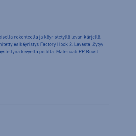
isella rakenteella ja käyristetyllä lavan kärjellä.
hitetty esikäyristys Factory Hook 2. Lavasta löytyy
ystettynä kevyellä peilillä. Materiaali PP Boost.
t