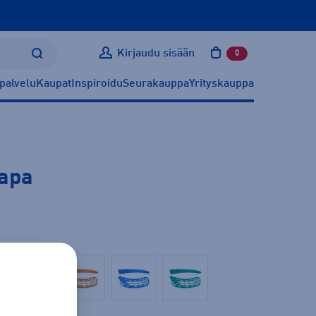
Kirjaudu sisään
0
tuotetta ostoskoris
palvelu
Kaupat
Inspiroidu
Seurakauppa
Yrityskauppa
lapa