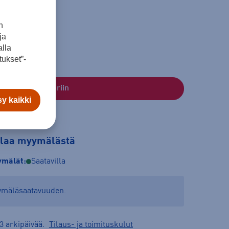
n
ja
lla
ukset”-
Lisää ostoskoriin
y kaikki
tilaa myymälästä
mälät:
Saatavilla
yymäläsaatavuuden.
3 arkipäivää.
Tilaus- ja toimituskulut