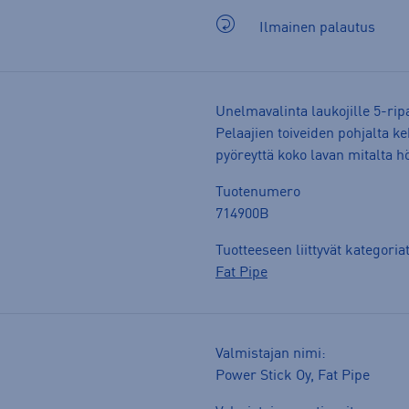
Ilmainen palautus
Unelmavalinta laukojille 5-ripa
Pelaajien toiveiden pohjalta ke
pyöreyttä koko lavan mitalta hö
Tuotenumero
714900B
Tuotteeseen liittyvät kategoria
Fat Pipe
Valmistajan nimi:
Power Stick Oy, Fat Pipe