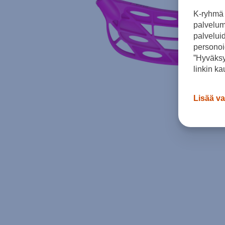
K-ryhmä 
palvelumm
palvelui
personoi
”Hyväksy
linkin ka
Lisää va