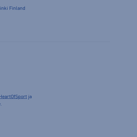
inki Finland
HeartOfSport
ja
.