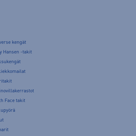
verse kengät
y Hansen -takit
ksukengät
kiekkomailat
itakit
novillakerrastot
h Face takit
kupyörä
ut
arit