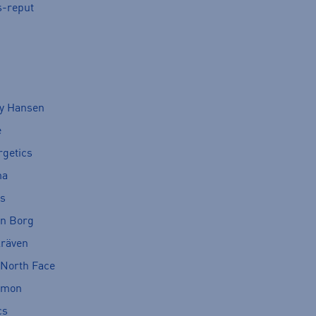
s-reput
ly Hansen
e
rgetics
ma
cs
rn Borg
lräven
 North Face
omon
cs