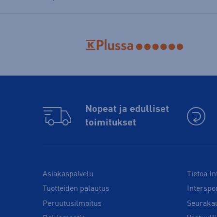
Nopeat ja edulliset
toimitukset
Asiakaspalvelu
Tietoa In
Tuotteiden palautus
Interspo
Peruutusilmoitus
Seuraka