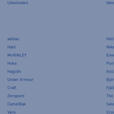
Ulkoilutakit
Van
adidas
Hel
Halti
Nik
McKINLEY
Ene
Hoka
Pu
Haglöfs
Asi
Under Armour
Bjö
Craft
Fjäl
Zeropoint
The
CamelBak
Sal
Vans
Cro