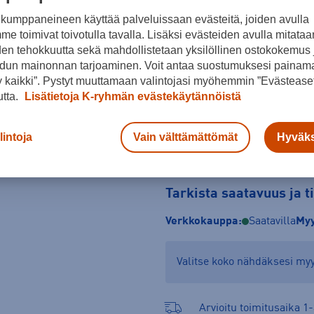
kumppaneineen käyttää palveluissaan evästeitä, joiden avulla
Koko
e toimivat toivotulla tavalla. Lisäksi evästeiden avulla mitataa
R
L
den tehokkuutta sekä mahdollistetaan yksilöllinen ostokokemus 
dun mainonnan tarjoaminen. Voit antaa suostumuksesi painama
 kaikki”. Pystyt muuttamaan valintojasi myöhemmin ”Evästeaset
utta.
Lisätietoja K-ryhmän evästekäytännöistä
lintoja
Vain välttämättömät
Hyväks
Tarkista saatavuus ja 
Verkkokauppa:
Saatavilla
Myy
Valitse koko nähdäksesi m
Arvioitu toimitusaika 1-