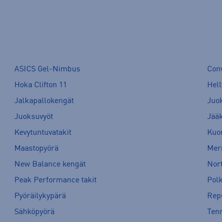
ASICS Gel-Nimbus
Con
Hoka Clifton 11
Hell
Jalkapallokengät
Juo
Juoksuvyöt
Jää
Kevytuntuvatakit
Kuor
Maastopyörä
Meri
New Balance kengät
Nort
Peak Performance takit
Pol
Pyöräilykypärä
Rep
Sähköpyörä
Tenn