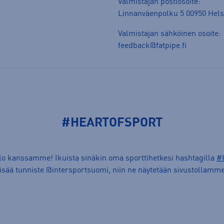
Valmistajan postiosoite:
Linnanväenpolku 5 00950 Hels
Valmistajan sähköinen osoite:
feedback@fatpipe.fi
#HEARTOFSPORT
ilo kanssamme! Ikuista sinäkin oma sporttihetkesi hashtagilla
#
lisää tunniste @intersportsuomi, niin ne näytetään sivustollamme