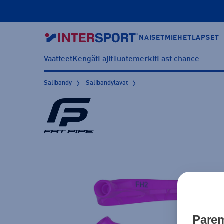
NAISET
MIEHET
LAPSET
Vaatteet
Kengät
Lajit
Tuotemerkit
Last chance
Salibandy
Salibandylavat
Parem