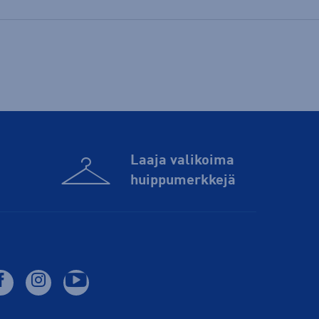
Laaja valikoima
huippu­merkkejä