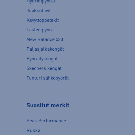
Hybridipyörät
Juoksuliivit
Kevyttoppatakit
Lasten pyörä
New Balance 530
Paljasjalkakengät
Pyöräilykengät
Skechers kengät
Tunturi sähköpyörät
Suositut merkit
Peak Performance
Rukka