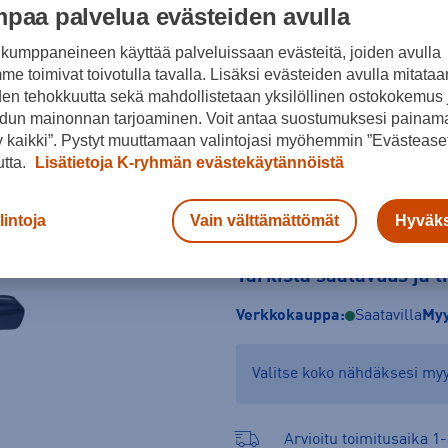
paa palvelua evästeiden avulla
Koko
kumppaneineen käyttää palveluissaan evästeitä, joiden avulla
ONES
e toimivat toivotulla tavalla. Lisäksi evästeiden avulla mitataa
den tehokkuutta sekä mahdollistetaan yksilöllinen ostokokemus 
dun mainonnan tarjoaminen. Voit antaa suostumuksesi painama
 kaikki”. Pystyt muuttamaan valintojasi myöhemmin ”Evästeaset
utta.
Lisätietoja K-ryhmän evästekäytännöistä
lintoja
Vain välttämättömät
Hyväks
Tarkista saatavuus ja 
Verkkokauppa:
Saatavilla
Myy
Valitse koko nähdäksesi m
Arvioitu toimitusaika 1-