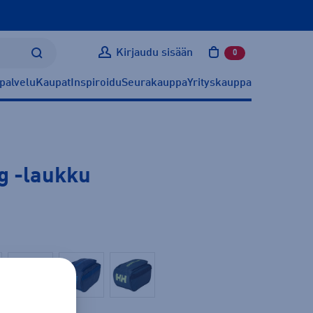
Kirjaudu sisään
0
tuotetta ostoskoris
palvelu
Kaupat
Inspiroidu
Seurakauppa
Yrityskauppa
g
-laukku