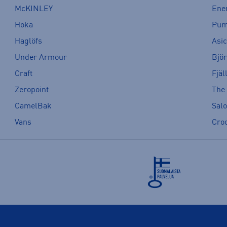
McKINLEY
Ene
Hoka
Pu
Haglöfs
Asi
Under Armour
Bjö
Craft
Fjäl
Zeropoint
The
CamelBak
Sal
Vans
Cro