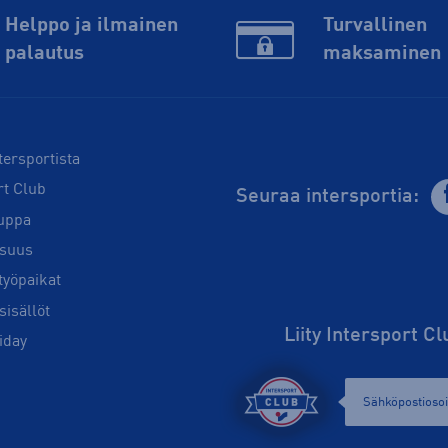
Helppo ja ilmainen
Turvallinen
palautus
maksaminen
tersportista
rt Club
Seuraa intersportia:
uppa
isuus
työpaikat
sisällöt
Liity Intersport C
iday