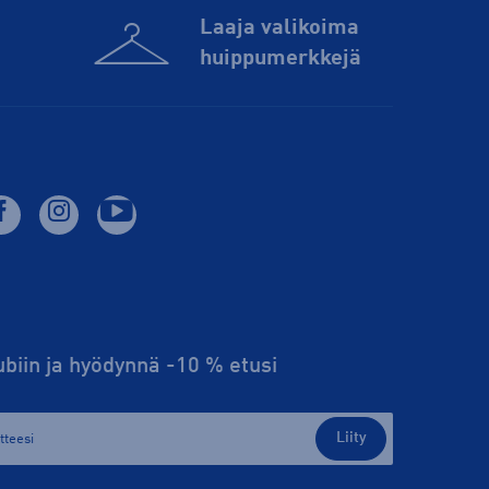
Laaja valikoima
huippu­merkkejä
lubiin ja hyödynnä -10 % etusi
Liity