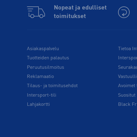
Nopeat ja edulliset
toimitukset
Asiakaspalvelu
Tietoa In
Tuotteiden palautus
Interspo
Peruutusilmoitus
Seuraka
Reklamaatio
Vastuull
Tilaus- ja toimitusehdot
Avoimet 
Intersport-tili
Suositut 
Lahjakortti
Black Fr