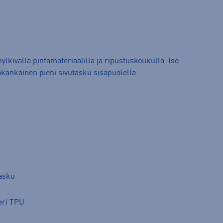
hylkivällä pintamateriaalilla ja ripustuskoukulla. Iso
okankainen pieni sivutasku sisäpuolella.
tasku
eri TPU