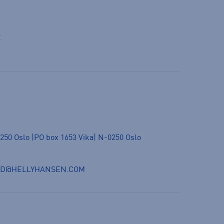
t
250 Oslo |PO box 1653 Vika| N-0250 Oslo
ND@HELLYHANSEN.COM