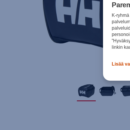
Parem
K-ryhmä 
palvelumm
palvelui
personoi
”Hyväksy
linkin ka
Lisää va