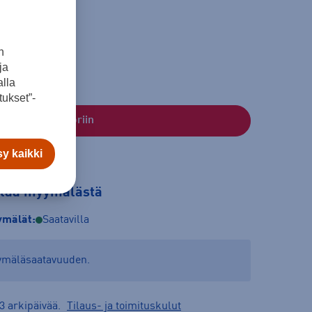
n
ja
lla
ukset”-
Lisää ostoskoriin
y kaikki
tilaa myymälästä
mälät:
Saatavilla
yymäläsaatavuuden.
3 arkipäivää.
Tilaus- ja toimituskulut