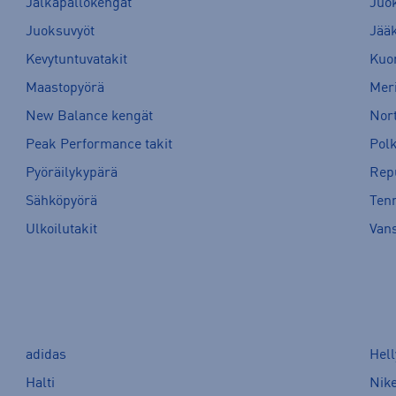
Jalkapallokengät
Juo
Juoksuvyöt
Jää
Kevytuntuvatakit
Kuor
Maastopyörä
Meri
New Balance kengät
Nort
Peak Performance takit
Pol
Pyöräilykypärä
Rep
Sähköpyörä
Tenn
Ulkoilutakit
Van
adidas
Hel
Halti
Nik