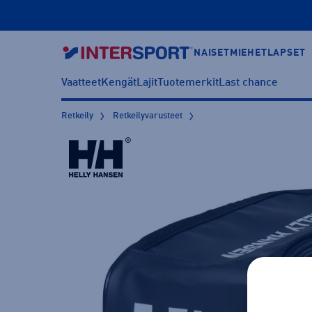
NAISET
MIEHET
LAPSET
Vaatteet
Kengät
Lajit
Tuotemerkit
Last chance
Retkeily
Retkeilyvarusteet