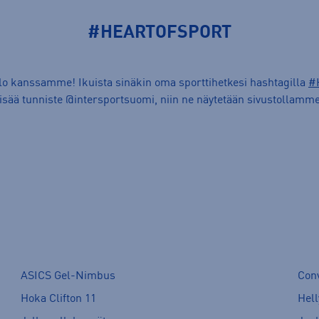
#HEARTOFSPORT
ilo kanssamme! Ikuista sinäkin oma sporttihetkesi hashtagilla
#
lisää tunniste @intersportsuomi, niin ne näytetään sivustollamme
ASICS Gel-Nimbus
Con
Hoka Clifton 11
Hell