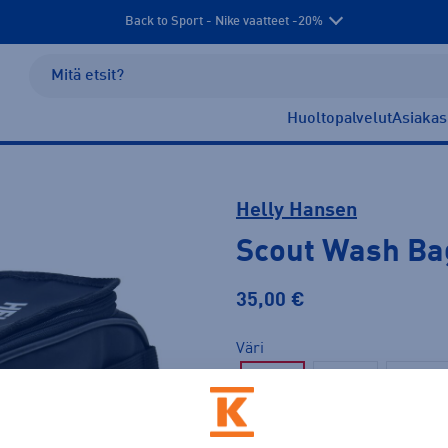
Back to Sport - Nike vaatteet -20%
Huoltopalvelut
Asiakas
Helly Hansen
Scout Wash Ba
35,00 €
Väri
Musta