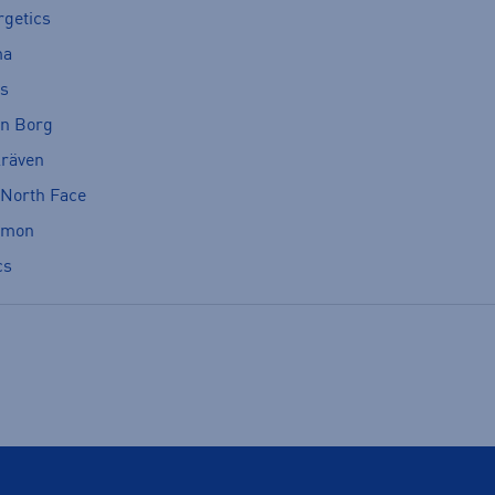
rgetics
ma
cs
rn Borg
lräven
 North Face
omon
cs